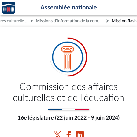
Accèder
Aller au contenu
Aller en bas de la page
Assemblée nationale
à la
page
Commission des affaires culturelles et de l'éducation
Missions d'information de la commission
d'accueil
Commission des affaires
culturelles et de l'éducation
16e législature (22 juin 2022 - 9 juin 2024)