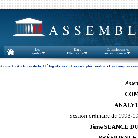
ASSEMBL
Les
Dans
Commissions et
députés
l'Hémicycle
autres instances
e
Accueil
Archives de la XI
législature
Les comptes rendus
Les comptes rend
>
>
>
Assem
COM
ANALYT
Session ordinaire de 1998-1
3ème SÉANCE DU
PRÉSIDENCE 