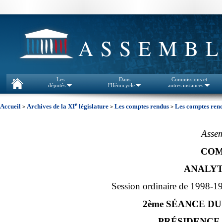
ASSEMBL
Les
Dans
Commissions et
députés
l'Hémicycle
autres instances
e
Accueil
Archives de la XI
législature
Les comptes rendus
Les comptes rend
>
>
>
Assem
COM
ANALYT
Session ordinaire de 1998-1
2ème SÉANCE DU
PRÉSIDENCE D