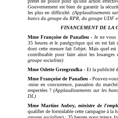
préfet de police pour qu'une action effect
Gouvernement est bien de garantir la sécurit
les plus en difficulté.
(Applaudissements sur
bancs du groupe du RPR, du groupe UDF
e
FINANCEMENT DE LA 
Mme Françoise de Panafieu -
Je ne vous i
35 heures et le panégyrique qui en est fait
dont cette mesure fait l'objet. Mais quel est
contribuable pour faire ainsi les louanges
groupe socialiste)
Mme Odette Grzegrzulka -
Et la publicité 
Mme Françoise de Panafieu -
Pouvez-vous 
-mise en concurrence, passation du marché,
respectées ?
(Applaudissements sur les ba
DL)
Mme Martine Aubry,
ministre de l'empl
qualifier de formidable cette campagne à la h
groupe socialiste)
: 35 heures pour mieux fair