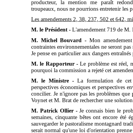
producteur, la mention me paraît redon
troupeaux, nous ne pourrions entretenir les pi
Les amendements 2, 38, 237, 502 et 642, mis
M. le Président -
L'amendement 719 de M. D
M. Michel Bouvard -
Mon amendement 82
contraintes environnementales ne seront pas m
Je pense en particulier aux dangers entraînés
M. le Rapporteur -
Le problème est réel, ma
pourquoi la commission a rejeté cet amende
M. le Ministre -
La formulation de ce
perspectives économiques et perspectives en
concilier. Je n'ignore pas les problèmes que
Voynet et M. Brat de rechercher une solution
M. Patrick Ollier -
Je connais bien le pro
semaines, cinquante bêtes ont encore été é
sauvegarder le pastoralisme montagnard tradit
serait normal qu'une loi d'orientation prenn