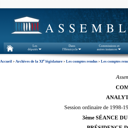
ASSEMBL
Les
Dans
Commissions et
députés
l'Hémicycle
autres instances
e
Accueil
Archives de la XI
législature
Les comptes rendus
Les comptes rend
>
>
>
Assem
COM
ANALYT
Session ordinaire de 1998-1
3ème SÉANCE DU
PRÉSIDENCE DE