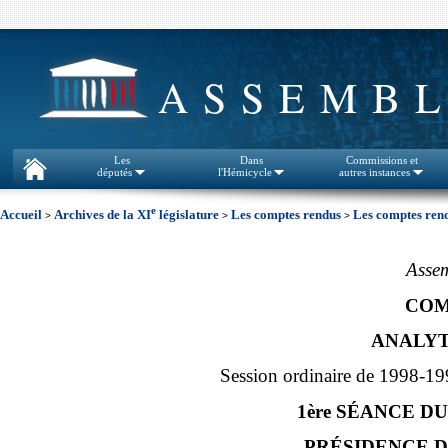
ASSEMBL
Les
Dans
Commissions et
députés
l'Hémicycle
autres instances
e
Accueil
Archives de la XI
législature
Les comptes rendus
Les comptes rend
>
>
>
Assem
COM
ANALYT
Session ordinaire de 1998-19
1ère SÉANCE DU
PRÉSIDENCE DE