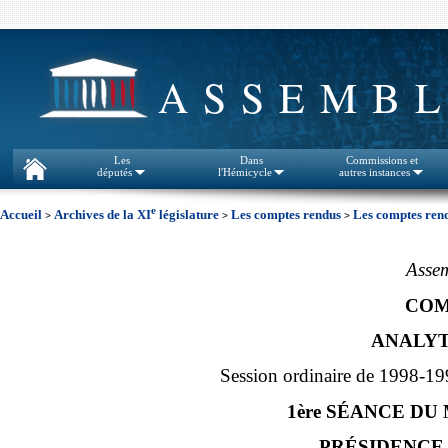
ASSEMBL
Les
Dans
Commissions et
députés
l'Hémicycle
autres instances
e
Accueil
Archives de la XI
législature
Les comptes rendus
Les comptes rend
>
>
>
Assem
COM
ANALYT
Session ordinaire de 1998-19
1ère SÉANCE DU
PRÉSIDENCE D