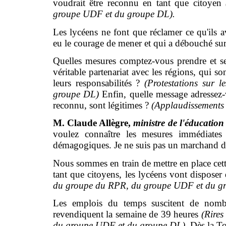
voudrait être reconnu en tant que citoyen
groupe UDF et du groupe DL).
Les lycéens ne font que réclamer ce qu'ils 
eu le courage de mener et qui a débouché su
Quelles mesures comptez-vous prendre et sel
véritable partenariat avec les régions, qui so
leurs responsabilités ?
(Protestations sur
groupe DL)
Enfin, quelle message adressez-
reconnu, sont légitimes ?
(Applaudissements 
M. Claude Allègre,
ministre de l'éducation 
voulez connaître les mesures immédiates 
démagogiques. Je ne suis pas un marchand d'
Nous sommes en train de mettre en place cett
tant que citoyens, les lycéens vont dispose
du groupe du RPR, du groupe UDF
et du g
Les emplois du temps suscitent de nombr
revendiquent la semaine de 39 heures
(Rires
du groupe UDF et du groupe DL)
. Dès la T