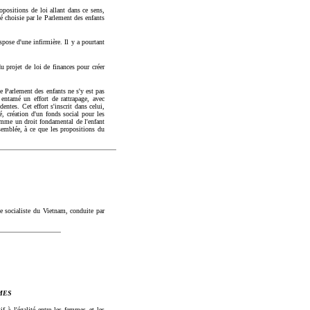
opositions de loi allant dans ce sens,
été choisie par le Parlement des enfants
pose d'une infirmière. Il y a pourtant
u projet de loi de finances pour créer
le Parlement des enfants ne s'y est pas
entamé un effort de rattrapage, avec
ntes. Cet effort s'inscrit dans celui,
é, création d'un fonds social pour les
omme un droit fondamental de l'enfant
ssemblée, à ce que les propositions du
e socialiste du Vietnam, conduite par
MES
f à l'égalité entre les femmes et les