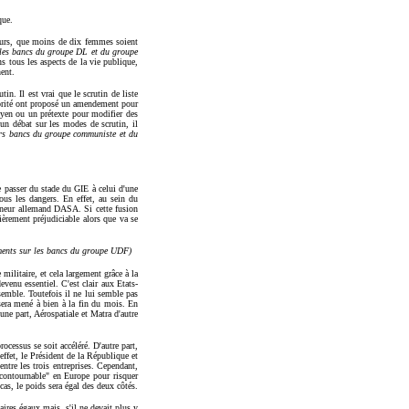
que.
eurs, que moins de dix femmes soient
 les bancs du groupe DL et du groupe
ns tous les aspects de la vie publique,
nent.
n. Il est vrai que le scrutin de liste
ajorité ont proposé un amendement pour
oyen ou un prétexte pour modifier des
 un débat sur les modes de scrutin, il
urs bancs du groupe communiste et du
e passer du stade du GIE à celui d'une
ous les dangers. En effet, au sein du
ionneur allemand DASA. Si cette fusion
lièrement préjudiciable alors que va se
ents sur les bancs du groupe UDF)
 militaire, et cela largement grâce à la
venu essentiel. C'est clair aux Etats-
emble. Toutefois il ne lui semble pas
t sera mené à bien à la fin du mois. En
ne part, Aérospatiale et Matra d'autre
ocessus se soit accéléré. D'autre part,
effet, le Président de la République et
ntre les trois entreprises. Cependant,
ncontournable" en Europe pour risquer
cas, le poids sera égal des deux côtés.
aires égaux mais, s'il ne devait plus y