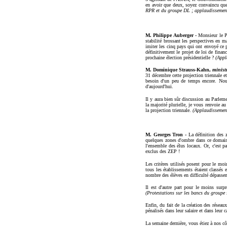
en avoir que deux, soyez convaincu que, 
RPR et du groupe DL ; applaudissements
M. Philippe Auberger -
Monsieur le P
stabilité brossant les perspectives en 
imiter les cinq pays qui ont envoyé ce 
définitivement le projet de loi de financ
prochaine élection présidentielle ?
(Appl
M. Dominique Strauss-Kahn,
minist
31 décembre cette projection triennale e
besoin d'un peu de temps encore. Nous
d'aujourd'hui.
Il y aura bien sûr discussion au Parlem
la majorité plurielle, je vous renvoie au
la projection triennale.
(Applaudissement
M. Georges Tron -
La définition des z
quelques zones d'ombre dans ce domaine.
l'ensemble des élus locaux. Or, c'est p
exclus des ZEP !
Les critères utilisés posent pour le mo
tous les établissements étaient classés 
nombre des élèves en difficulté dépasse
Il est d'autre part pour le moins surp
(Protestations sur les bancs du groupe s
Enfin, du fait de la création des réseaux
pénalisés dans leur salaire et dans leur c
La semaine dernière, vous étiez à nos c