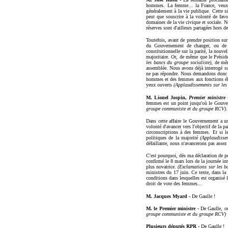
hommes. La femme... la France, veux
généralement à la vie publique. Cette s
peut que souscrire à la volonté de fav
domaines de la vie civique et sociale.
réserves sont d'ailleurs partagées hors 
Toutefois, avant de prendre position sur
du Gouvernement de changer, ou de po
constitutionnelle sur la parité, la nouve
majoritaire. Or, de même que le Présid
les
bancs du groupe socialiste)
, de mê
assemblée. Nous avons déjà interrogé su
ne pas répondre. Nous demandons donc à 
hommes et des femmes aux fonctions élec
yeux ouverts
(Applaudissements sur le
M. Lionel Jospin,
Premier ministre
femmes est un point jusqu'où le Gouverne
groupe communiste et du groupe RCV)
.
Dans cette affaire le Gouvernement a un
volonté d'avancer vers l'objectif de la p
circonscriptions à des femmes. Et si l
politiques de la majorité
(Applaudisse
défaillante, nous n'avancerons pas assez 
C'est pourquoi, dès ma déclaration de po
confirmé le 8 mars lors de la journée int
plus novatrice.
(Exclamations sur les b
ministres du 17 juin. Ce texte, dans la 
conditions dans lesquelles est organisé
droit de vote des femmes...
M. Jacques Myard -
De Gaulle !
M. le Premier ministre -
De Gaulle, ou
groupe communiste et du groupe RCV)
Plusieurs députés RPR -
De Gaulle !