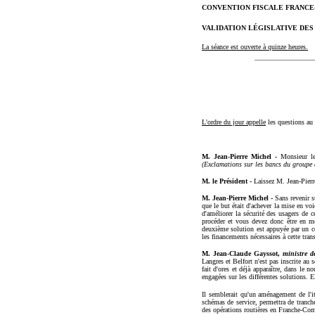
CONVENTION FISCALE FRANCE-NAM
VALIDATION LÉGISLATIVE DES AC
La séance est ouverte à quinze heures.
L'ordre du jour appelle
les questions au
M. Jean-Pierre Michel -
Monsieur le
(Exclamations sur les bancs du group
M. le Président -
Laissez M. Jean-Pierr
M. Jean-Pierre Michel -
Sans revenir 
que le but était d'achever la mise en v
d'améliorer la sécurité des usagers de 
procéder et vous devez donc être en me
deuxième solution est appuyée par un ce
les financements nécessaires à cette tr
M. Jean-Claude Gayssot,
ministre d
Langres et Belfort n'est pas inscrite au
fait d'ores et déjà apparaître, dans le n
engagées sur les différentes solutions. El
Il semblerait qu'un aménagement de l'it
schémas de service, permettra de tranch
des opérations routières en Franche-Co