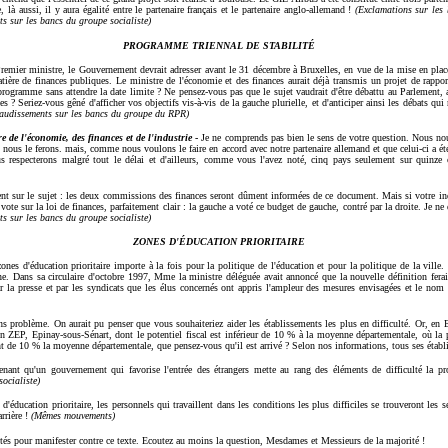
là aussi, il y aura égalité entre le partenaire français et le partenaire anglo-allemand !
(Exclamations sur le
 sur les bancs du groupe socialiste)
PROGRAMME TRIENNAL DE STABILITÉ
remier ministre, le Gouvernement devrait adresser avant le 31 décembre à Bruxelles, en vue de la mise en plac
matière de finances publiques. Le ministre de l'économie et des finances aurait déjà transmis un projet de rapp
programme sans attendre la date limite ? Ne pensez-vous pas que le sujet vaudrait d'être débattu au Parlement,
es ? Seriez-vous gêné d'afficher vos objectifs vis-à-vis de la gauche plurielle, et d'anticiper ainsi les débats qui
audissements sur les bancs du groupe du RPR)
re de l'économie, des finances
et de l'industrie
-
Je ne comprends pas bien le sens de votre question. Nous n
t nous le ferons. mais, comme nous voulons le faire en accord avec notre partenaire allemand et que celui-ci a ét
 respecterons malgré tout le délai et d'ailleurs, comme vous l'avez noté, cinq pays seulement sur quinze o
ent sur le sujet : les deux commissions des finances seront dûment informées de ce document. Mais si votre inq
 vote sur la loi de finances, parfaitement clair : la gauche a voté ce budget de gauche, contré par la droite. Je n
s sur les bancs du groupe socialiste)
ZONES D'ÉDUCATION PRIORITAIRE
ones d'éducation prioritaire importe à la fois pour la politique de l'éducation et pour la politique de la ville
 Dans sa circulaire d'octobre 1997, Mme la ministre déléguée avait annoncé que la nouvelle définition ferait 
ar la presse et par les syndicats que les élus concernés ont appris l'ampleur des mesures envisagées et le nom 
ins problème. On aurait pu penser que vous souhaiteriez aider les établissements les plus en difficulté. Or, e
en ZEP, Epinay-sous-Sénart, dont le potentiel fiscal est inférieur de 10 % à la moyenne départementale, où la p
nt de 10 % la moyenne départementale, que pensez-vous qu'il est arrivé ? Selon nos informations, tous ses établ
renant qu'un gouvernement qui favorise l'entrée des étrangers mette au rang des éléments de difficulté la pr
ocialiste)
 d'éducation prioritaire, les personnels qui travaillent dans les conditions les plus difficiles se trouveront les s
arrière !
(Mêmes mouvements)
ôtés pour manifester contre ce texte. Ecoutez au moins la question, Mesdames et Messieurs de la majorité !