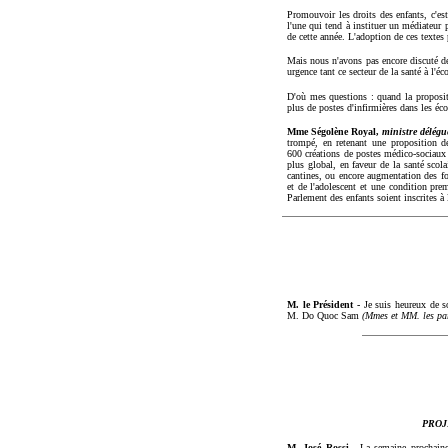
Promouvoir les droits des enfants, c'es
l'une qui tend à instituer un médiateur p
de cette année. L'adoption de ces textes
Mais nous n'avons pas encore discuté de 
urgence tant ce secteur de la santé à l'
D'où mes questions : quand la propositi
plus de postes d'infirmières dans les éc
Mme Ségolène Royal,
ministre délégu
trompé, en retenant une proposition d
600 créations de postes médico-sociaux 
plus global, en faveur de la santé scola
cantines, ou encore augmentation des fo
et de l'adolescent et une condition prem
Parlement des enfants soient inscrites à
M. le Président -
Je suis heureux de s
M. Do Quoc Sam
(Mmes et
MM. les par
PROJ
M. José Rossi -
La semaine prochaine,