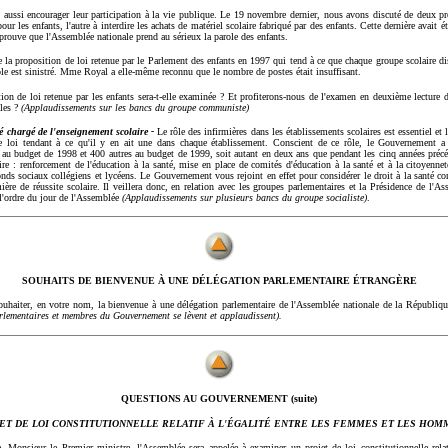
t aussi encourager leur participation à la vie publique. Le 19 novembre dernier, nous avons discuté de deux pr
our les enfants, l'autre à interdire les achats de matériel scolaire fabriqué par des enfants. Cette dernière avait 
 prouve que l'Assemblée nationale prend au sérieux la parole des enfants.
la proposition de loi retenue par le Parlement des enfants en 1997 qui tend à ce que chaque groupe scolaire dis
école est sinistré. Mme Royal a elle-même reconnu que le nombre de postes était insuffisant.
on de loi retenue par les enfants sera-t-elle examinée ? Et profiterons-nous de l'examen en deuxième lecture d
oles ?
(Applaudissements sur les bancs du groupe communiste)
é chargé de l'enseignement scolaire -
Le rôle des infirmières dans les établissements scolaires est essentiel et 
e loi tendant à ce qu'il y en ait une dans chaque établissement. Conscient de ce rôle, le Gouvernement a 
au budget de 1998 et 400 autres au budget de 1999, soit autant en deux ans que pendant les cinq années précéde
ire : renforcement de l'éducation à la santé, mise en place de comités d'éducation à la santé et à la citoyennet
nds sociaux collégiens et lycéens. Le Gouvernement vous rejoint en effet pour considérer le droit à la santé c
ière de réussite scolaire. Il veillera donc, en relation avec les groupes parlementaires et la Présidence de l'A
 l'ordre du jour de l'Assemblée
(Applaudissements sur plusieurs bancs du groupe socialiste)
.
SOUHAITS DE BIENVENUE À UNE DÉLÉGATION PARLEMENTAIRE ÉTRANGÈRE
ouhaiter, en votre nom, la bienvenue à une délégation parlementaire de l'Assemblée nationale de la Républiqu
lementaires et membres du Gouvernement se lèvent et applaudissent).
QUESTIONS AU GOUVERNEMENT (suite)
ET DE LOI CONSTITUTIONNELLE RELATIF À L'ÉGALITÉ ENTRE LES FEMMES ET LES HOM
 Monsieur le Premier ministre, l'Assemblée sera appelée à examiner un projet de loi constitutionnelle relati