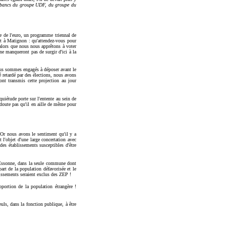
s bancs du groupe UDF, du groupe du
e de l'euro, un programme triennal de
ort à Matignon : qu'attendez-vous pour
 alors que nous nous apprêtons à voter
 ne manqueront pas de surgir d'ici à la
ous sommes engagés à déposer avant le
é retardé par des élections, nous avons
nt transmis cette projection au jour
uiétude porte sur l'entente au sein de
e doute pas qu'il en aille de même pour
. Or nous avons le sentiment qu'il y a
l'objet d'une large concertation avec
des établissements susceptibles d'être
n Essonne, dans la seule commune dont
art de la population défavorisée et le
issements seraient exclus des ZEP !
oportion de la population étrangère !
euls, dans la fonction publique, à être