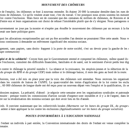
MOUVEMENT DES CHÔMEURS
de l'emploi, les chômeurs se font à nouveau entendre. Ils étaient 20 000 la semaine dernière dans les rues de
ations de chômeurs. Ce qu'ils veulent avant tout, c'est du travail. C'est pourquoi nous avons soutenu les mesu
loi contre l'exclusion. Mais force est de constater que des centaines de milliers de chômeurs, de Rmistes et d
entre eux et leurs organisations ont choisi de refuser l'intolérable plutôt que de s'y résigner. Nous partageons c
uvernement ne joue pas la montre et n'espère pas étouffer le mouvement des chômeurs par un recours à la for
serait une faute politique grave.
i les allocations exceptionnelles qui ont pu être accordées l'an dernier ne pourraient l'être cette année. Nou
 nous continuons à demander un relèvement significatif des minima sociaux.
ement, sans papiers, sans droits- frappent à la porte de notre société, c'est un devoir pour la gauche de les 
oupe communiste)
ploi et de la solidarité -
Croyez bien que le Gouvernement entend et comprend les chômeurs, même quand ils s'
l'exclusion, cumulent des difficultés financières, familiales et de santé, ont le sentiment d'avoir perdu leur dig
 contre le chômage la priorité numéro 1. La relance et la croissance, les emplois-jeunes et la réduction de la
s du groupe du RPR et du groupe UDF)
mais même si le chômage baisse, il reste des gens au bord de la route.
clusions, tout a été mis en place pour que la voix des chômeurs soit entendue. Nous recevons les organisati
 dans les comités de liaison de l'ANPE. La quasi-totalité des textes d'application de la loi contre les exc
60 000 chômeurs de longue durée ont été reçus pour un nouveau départ vers l'emploi et la qualification, ils se
dossiers majeurs. La précarité, d'abord : je négocie cette semaine avec les organisations syndicales et patrona
suite : presque toutes les commissions d'action sociale d'urgence sont installées et il y a de l'argent, dans
tre sur la revalorisation des minima sociaux qui doit avoir lieu en fin d'année.
tés. Il convient maintenant que les collectivités locales
(Murmures sur les
bancs du groupe DL, du groupe
ident à faire appliquer la loi contre les exclusions
(Applaudissements sur les bancs du groupe socialiste)
.
POSTES D'INFIRMIÈRES À L'EDUCATION NATIONALE
 l'enfant un individu à part entière, la Convention internationale des droits de l'enfant est venue compléter la
tenaire.