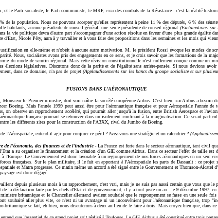
, et le Parti socialiste, le Parti communiste, le MRP, issu des combats de la Résistance : c'est la réalité histori
% de la population. Nous ne pouvons accepter qu'elles représentent à peine 11 % des députés, 6 % des sénat
lle habitants, aucune présidente de conseil général, une seule présidente de conseil régional
(Exclamations sur
ans la vie politique devra d'autre part s'accompagner d'une action résolue en faveur d'une plus grande égalité da
ire d'Etat, Nicole Péry, aura à y travailler et à vous faire des propositions dans les semaines et les mois qui vien
justification en elle-même et n'obéit à aucune autre motivation. M. le président Rossi évoque les modes de scruti
a parité. Nous, socialistes avons pris des engagements en ce sens, et je crois savoir que les formations de la m
éforme du mode de scrutin régional. Mais cette révision constitutionnelle n'est nullement conçue comme un m
es élections législatives. Discutons donc de la parité et de l'égalité sans arrière-pensée. Si nous devions avoir
rnement, dans ce domaine, n'a pas de projet
(Applaudissements sur les bancs du groupe socialiste et sur plusie
FUSIONS DANS L'AÉRONAUTIQUE
, Monsieur le Premier ministre, doit voir naître la société européenne Airbus. C'est bien, car Airbus a besoin d
ncer Boeing. Mais l'année 1999 peut aussi être pour l'aéronautique française et pour Aérospatiale l'année de t
us, on observe un rapprochement accéléré, qui pourrait aller jusqu'à la fusion, entre British Aerospace et l'av
e aéronautique française pourrait se retrouver dans un isolement confinant à la marginalisation. Ce serait particu
l entre les différents sites pour la construction de l'A3XX, rival du Jumbo de Boeing.
e l'Aérospatiale, entend-il agir pour conjurer ce péril ? Avez-vous une stratégie et un calendrier ?
(Applaudissem
re de l'économie, des finances
et de l'industrie
-
La France est forte dans le secteur aéronautique, tant civil que
Etat a su organiser le financement et la création d'un GIE comme Airbus. Dans ce secteur l'effet de taille est de
nt à l'Europe. Le Gouvernement est donc favorable à un regroupement de nos forces aéronautiques en un seul ens
orces françaises. Sur le plan militaire, il le fait en apportant à l'Aérospatiale les parts de Dassault : ce proje
ospatiale et Matra progresse. Ce matin même un accord a été signé entre le Gouvernement et Thomson-Alcatel d'u
Le paysage est donc dégagé.
aillent depuis plusieurs mois à un rapprochement, c'est vrai, mais je ne suis pas aussi certain que vous que le pr
t de la déclaration faite par les chefs d'Etat et de gouvernement, il y a tout juste un an : le 9 décembre 1997, en 
 ministre britannique et le Chancelier allemand avaient souhaité que le regroupement se fasse en une seule fois e
t souhaité aller plus vite, ce n'est ni un avantage ni un inconvénient pour l'aéronautique française, trop "i
o-britannique se fait, eh bien, nous discuterons à deux au lieu de le faire à trois. Mais croyez bien que, dans ce 
tend que l'essentiel de ce grand projet soit réalisé à Toulouse. Le GIE Airbus a été constitué entre trois parten