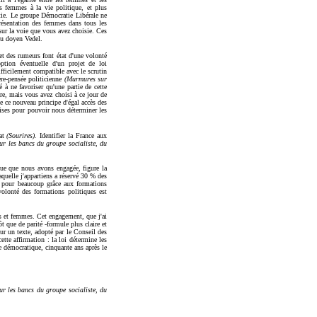
es femmes à la vie politique, et plus
atie. Le groupe Démocratie Libérale ne
présentation des femmes dans tous les
ur la voie que vous avez choisie. Ces
 du doyen Vedel.
fet des rumeurs font état d'une volonté
tion éventuelle d'un projet de loi
difficilement compatible avec le scrutin
re-pensée politicienne
(Murmures sur
à ne favoriser qu'une partie de cette
re, mais vous avez choisi à ce jour de
 ce nouveau principe d'égal accès des
ises pour pouvoir nous déterminer les
bat
(Sourires).
Identifier la France aux
ur les bancs du groupe socialiste, du
que que nous avons engagée, figure la
laquelle j'appartiens a réservé 30 % des
t pour beaucoup grâce aux formations
volonté des formations politiques est
es et femmes. Cet engagement, que j'ai
t que de parité -formule plus claire et
 un texte, adopté par le Conseil des
ette affirmation : la loi détermine les
e démocratique, cinquante ans après le
ur les bancs du groupe socialiste, du