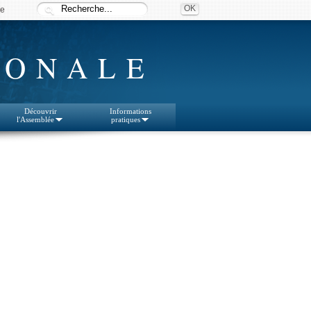
ée
IONALE
Découvrir
Informations
l'Assemblée
pratiques