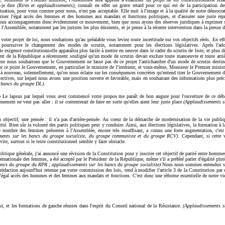
-je dire
(Rires et applaudissements)
, connaît en effet un grave retard pour ce qui est de la participation d
ituation, pour vous comme pour nous, n'est pas acceptable. Elle nuit à l'image et à la qualité de notre démocr
oriser l'égal accès des femmes et des hommes aux mandats et fonctions politiques, et d'assurer une juste re
 Nous accompagnerons donc évidemment ce mouvement, bien que nous ayons des réserves juridiques à exprimer s
de l'Assemblée, notamment par les juristes les plus éminents, et je pense à la récente intervention dans la presse
 votre projet de loi, nous souhaitons qu'au préalable vous leviez toute incertitude sur vos objectifs réels. En ef
ursuivre le changement des modes de scrutin, notamment pour les élections législatives. Après l'adop
lle exigence constitutionnelle apparaîtra plus facile à mettre en oeuvre dans le cadre du scrutin de liste, et plus 
ent de la République a récemment souligné qu'un mode de scrutin devait exclure toute manoeuvre et toute arriè
me nous souhaitons que le Gouvernement ne fasse pas de ce projet l'antichambre d'un mode de scrutin destiné 
r ce point le Gouvernement, en particulier le ministre de l'intérieur, et vous-même, Monsieur le Premier minist
nouveau, solennellement, qu'on nous éclaire sur les conséquences concrètes qu'entend tirer le Gouvernement de
tives, sur lequel nous avons une position ouverte et favorable, mais en souhaitant des informations plus préc
s bancs du groupe DL)
.
-
Le lapsus par lequel vous avez commencé votre propos me paraît de bon augure pour l'ouverture de ce dé
ment ne veut pas aller : il se contenterait de faire en sorte qu'elles aient leur juste place
(Applaudissements s
 objectif, une pensée : il n'a pas d'arrière-pensée. Au coeur de la démarche de modernisation de la vie publi
arité. Bien sûr la volonté des partis politiques peut y conduire. Ainsi, aux élections législatives, la formation à 
e nombre des femmes présentes à l'Assemblée, encore très insuffisant, a connu une forte augmentation, c'es
ments sur les bancs du groupe socialiste, du groupe communiste et du groupe RCV)
. Cependant, si cette 
vite, surtout si le texte constitutionnel semble y faire obstacle.
litique générale, j'ai annoncé une révision de la Constitution pour y inscrire cet objectif de parité entre homm
ernationale des femmes, a été accepté par le Président de la République, même s'il a préféré parler d'égalité plutô
ancs du groupe du RPR ; applaudissements sur les bancs du groupe socialiste)
Nous nous sommes entendus sur
rédaction aujourd'hui retenue par votre commission des lois, tend à modifier l'article 3 de la Constitution par c
 l'égal accès des hommes et des femmes aux mandats et fonctions. C'est donc une réforme essentielle de notre vi
i, et les formations de gauche réunies dans l'esprit du Conseil national de la Résistance.
(Applaudissements s