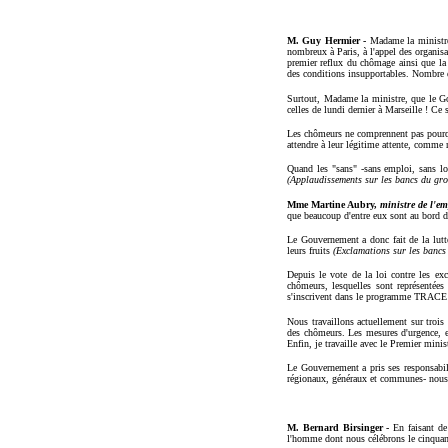
M. Guy Hermier -
Madame la ministre 
nombreux à Paris, à l'appel des organis
premier reflux du chômage ainsi que la 
des conditions insupportables. Nombre d'
Surtout, Madame la ministre, que le Go
celles de lundi dernier à Marseille ! Ce 
Les chômeurs ne comprennent pas pourquo
attendre à leur légitime attente, comme
Quand les "sans" -sans emploi, sans log
(Applaudissements sur les bancs du gr
Mme Martine Aubry,
ministre de l'em
que beaucoup d'entre eux sont au bord de 
Le Gouvernement a donc fait de la lutte
leurs fruits
(Exclamations sur les banc
Depuis le vote de la loi contre les ex
chômeurs, lesquelles sont représentées
s'inscrivent dans le programme TRACE ; 
Nous travaillons actuellement sur trois 
des chômeurs. Les mesures d'urgence, en
Enfin, je travaille avec le Premier minis
Le Gouvernement a pris ses responsabili
régionaux, généraux et communes- nous a
M. Bernard Birsinger -
En faisant de
l'homme dont nous célébrons le cinquan