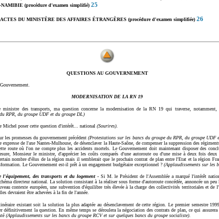
25
IBIE (procédure d'examen simplifié)
26
TES DU MINISTÈRE DES AFFAIRES ÉTRANGÈRES (procédure d'examen simplifiée)
QUESTIONS AU GOUVERNEMENT
 Gouvernement.
MODERNISATION DE LA RN 19
 ministre des transports, ma question concerne la modernisation de la RN 19 qui traverse, notamment, 
e du RPR, du groupe UDF et du groupe DL)
e Michel poser cette question d'intérêt... national
(Sourires)
.
sur les promesses du gouvernement précédent
(Protestations sur les bancs du groupe du RPR, du groupe UDF 
oie expresse de l'axe Nantes-Mulhouse, de désenclaver la Haute-Saône, de compenser la suppression des régiment
cette route où l'on ne compte plus les accidents mortels. Le Gouvernement doit maintenant disposer des conclu
sure, Monsieur le ministre, d'apprécier les coûts comparés d'une autoroute ou d'une mise à deux fois deux v
rtain nombre d'élus de la région mais il semblerait que le prochain contrat de plan entre l'Etat et la région F
ansformation. Le Gouvernement est-il prêt à un engagement budgétaire exceptionnel ?
(Applaudissements sur les
e l'équipement, des transports et du logement
-
Si M. le Président de l'Assemblée a marqué l'intérêt nationa
 schéma directeur national. La solution consistant à la réaliser sous forme d'autoroute concédée, annoncée un peu
ouveau contexte européen, une subvention d'équilibre très élevée à la charge des collectivités territoriales et de 
les devraient être achevées à la fin de l'année.
inéraire existant soit la solution la plus adaptée au désenclavement de cette région. Le premier semestre 1999
er définitivement la question. En même temps se déroulera la négociation des contrats de plan, ce qui assurer
mté
(Applaudissements sur les bancs du groupe RCV et sur quelques bancs du groupe socialiste)
.