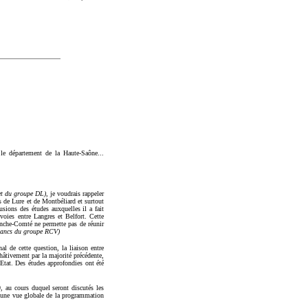
le département de la Haute-Saône...
et du groupe DL)
, je voudrais rappeler
s de Lure et de Montbéliard et surtout
sions des études auxquelles il a fait
oies entre Langres et Belfort. Cette
ranche-Comté ne permette pas de réunir
 bancs du groupe RCV)
l de cette question, la liaison entre
 hâtivement par la majorité précédente,
l'Etat. Des études approfondies ont été
, au cours duquel seront discutés les
a une vue globale de la programmation