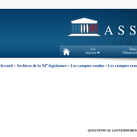
AS
Les
Dans
députés
l'Hémicyc
e
Accueil
Archives de la XI
législature
Les comptes rendus
Les comptes rend
>
>
>
QUESTIONS AU GOUVERNEMEN