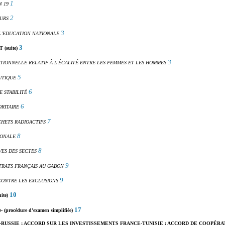
1
N 19
2
URS
3
 L'EDUCATION NATIONALE
3
suite)
3
UTIONNELLE RELATIF À L'ÉGALITÉ ENTRE LES FEMMES ET LES HOMMES
5
UTIQUE
6
 STABILITÉ
6
RITAIRE
7
HETS RADIOACTIFS
8
IONALE
8
VES DES SECTES
9
TRATS FRANÇAIS AU GABON
9
 CONTRE LES EXCLUSIONS
10
te)
17
(procédure d'examen simplifiée)
RUSSIE ; ACCORD SUR LES INVESTISSEMENTS FRANCE-TUNISIE ; ACCORD DE COOPÉRA