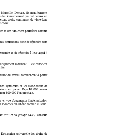
 Marseille. Demain, ils manifesteront
res du Gouvernement qui ont permis un
e sans-droits continuent de vivre dans
e choix.
ce et des violences policières comme
s vous demandons donc de répondre sans
entendre et de répondre à leur appel !
expriment rudement. Il est conscient
nité.
 durée du travail commencent à porter
ons syndicales et les associations de
lusions est parue. Déjà 10 000 jeunes
ront 800 000 l'an prochain.
les en vue d'augmenter l'indemnisation
 les Bouches-du-Rhône comme ailleurs.
 du RPR et du groupe UDF)
-conseils
 Déclaration universelle des droits de