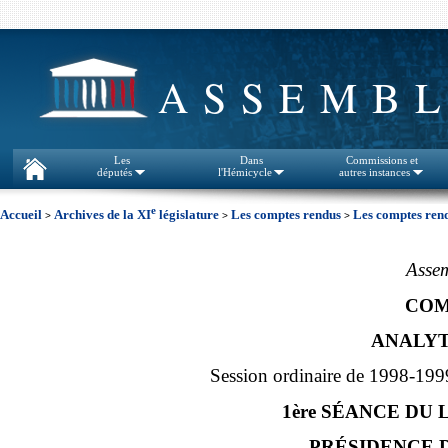
ASSEMBL
Les
Dans
Commissions et
députés
l'Hémicycle
autres instances
e
Accueil
Archives de la XI
législature
Les comptes rendus
Les comptes rend
>
>
>
Assem
COM
ANALYT
Session ordinaire de 1998-199
1ère SÉANCE DU 
PRÉSIDENCE D