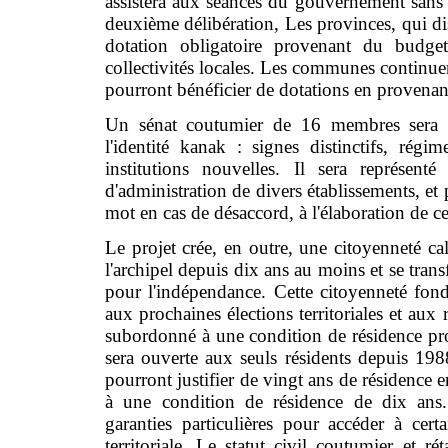
assistera aux séances du gouvernement sans
deuxième délibération, Les provinces, qui 
dotation obligatoire provenant du budget 
collectivités locales. Les communes continuer
pourront bénéficier de dotations en provenan
Un sénat coutumier de 16 membres sera obl
l'identité kanak : signes distinctifs, régi
institutions nouvelles. Il sera représen
d'administration de divers établissements, et 
mot en cas de désaccord, à l'élaboration de c
Le projet crée, en outre, une citoyenneté ca
l'archipel depuis dix ans au moins et se transf
pour l'indépendance. Cette citoyenneté fonde
aux prochaines élections territoriales et aux
subordonné à une condition de résidence pr
sera ouverte aux seuls résidents depuis 1988
pourront justifier de vingt ans de résidence 
à une condition de résidence de dix ans.
garanties particulières pour accéder à cer
territoriale. Le statut civil coutumier et ré