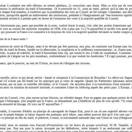
ait à souhaiter une telle réforme, en termes généraux, j'y souscrirais sans doute. Mais ce n'est pas du tout c
 autorise la ratification du traité d'Amsterdam. Or le protocole no 11, joint au traité, prévoit qu'à la date du
de chaque Etat-membre, à condition que la pondération des voix au Conseil ait été corrigée. Cependant, une décl
loin, puisqu'elle appelle au renforcement des institutions, préalable à l'élargissement par "une extension signifi
ental revient-il à prendre parti en faveur de l'extension des votes à la majorité qualifiée du Conseil.
ne fonctionnera pas, parce que procéder de la sorte, vouloir forcer la main, c'est créer des poches d'amertume qui
s voix au conseil des ministres européens en 1958, n'en a plus que 11,5 % aujourd'hui et qu'elle n'en aurait plu
 poussent la France à se soumettre à la broyeuse du vote à la majorité qualifiée devraient se rendre compte qu'
ids de la France seule ?
 question de sortir de l'Europe, mais il ne devrait pas être question, non plus, de construire une Europe sans les
elle du traité de Rome, fondée sur la démocratie, la coopération et la préférence communautaire ; et, d'autre part,
tricht, le pacte de stabilité, le traité d'Amsterdam bien sûr, qui tourne le dos à l'idée de coopération. Comment
péens de s'aligner sur les prix mondiaux, conformément à ce que veulent les Américains ? Il s'agit pourtant, pour 
bancs, que le pouvoir, au sein de l'Union, ne cesse de s'éloigner des citoyens.
 contrôle, arrive ce qui devait arriver : fraude et corruption à la Commission de Bruxelles ! La dérive est flagr
gné s'il n'avait pas été fondé sur les principes que je viens de rappeler. Quand les Parlements nationaux auro
sion, qui ne peut se contrôler elle-même, ni le Conseil. On assistera alors à la constitution d'une minorité 
ra alors en situation de minorité instituée, et contrainte à faire du lobbying auprès des petits pays. L'Europe, 
ein du Conseil, c'est, plus encore qu'une illusion, un véritable danger. Pour ne gagner que quelques points de dr
que l'Allemagne, plus peuplée que la France, ne demanderait pas à bénéficier de plus de voix qu'elle ? Et comm
la minorité de blocage -26 voix sur 87 aujourd'hui- ?
table, il convient d'établir un principe de sauvegarde de chaque Etat, pour le cas où une majorité adverse voudr
 que le peuple français se laisse imposer des pratiques qu'il refuse, sans même pouvoir dire qu'il n'en veut pas 
 principe en tête du traité, et préserver, à terme, la souveraineté nationale dans une Union en voie d'élargisse
 traité, nous en sommes tous d'accord
(Protestations sur les bancs du groupe socialiste)
. Ni M. Vauzelle, n
terai pas. Non pas pour la raison invoquée par les fédéralistes, selon lesquels il ne renforcerait pas suf
se : parce qu'il poursuit sur la lancée de la construction d'un super Etat européen monolithique, radicalement ina