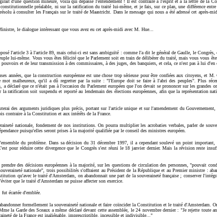
girait d'une question mineure, voilà qui dépasse l'entendement ! Il est contraire à l'esprit et à la lettre de la Co
constitutionnelle préalable, ni sur la ratification du traité lui-même, et je fais, sur ce plan, une différence entr
 résolu à consulter les Français sur le traité de Maastricht. Dans le message qui nous a été adressé cet après-mi
Ministre, le dialogue intéressant que vous avez eu cet après-midi avec M. Hue...
sé l'article 3 à l'article 89, mais celui-ci est sans ambiguïté : comme l'a dit le général de Gaulle, le Congrès, c
peuple lui-même. Vous vous êtes félicité que le Parlement soit en train de délibérer du traité, mais vous vous êtes 
s pouvoirs et de leur transmission à des commissaires, à des juges, des banquiers, et cela, ce n'est pas à lui d'en
es années, que la construction européenne est une chose trop sérieuse pour être confiées aux citoyens, et M. C
e mot malheureux, qu'il a dû regretter par la suite : "l'Europe doit se faire à l'abri des peuples". Plus ré
a déclaré que ce n'était pas à l'occasion du Parlement européen que l'on devait se prononcer sur les grandes or
r la ratification soit suspendu et reporté au lendemain des élections européennes, afin que la représentation nati
outerai des arguments juridiques plus précis, portant sur l'article unique et sur l'amendement du Gouvernement, 
 fois contraire à la Constitution et aux intérêts de la France.
eraineté nationale, fondement de nos institutions. On pourra multiplier les acrobaties verbales, parler de souver
pendance puisqu'elles seront prises à la majorité qualifiée par le conseil des ministres européen.
l'ensemble du problème. Dans sa décision du 31 décembre 1997, il a cependant soulevé un point important, l
'est pour réduire cette divergence que le Congrès s'est réuni le 18 janvier dernier. Mais la révision reste insuf
e prendre des décisions européennes à la majorité, sur les questions de circulation des personnes, "pouvait condu
souveraineté nationale", trois possibilités s'offraient au Président de la République et au Premier ministre : aban
stitution qu'avec le traité d'Amsterdam, on abandonnait une part de la souveraineté française ; conserver l'intégr
éviter que le traité d'Amsterdam ne puisse affecter son exercice.
, fut écartée d'emblée.
 abandonner formellement la souveraineté nationale et faire coïncider la Constitution et le traité d'Amsterdam. On
. Mme la Garde des Sceaux a même déclaré devant cette assemblée, le 24 novembre dernier : "Je rejette toute an
neté de la France est inaliénable, imprescriptible, incessible et indivisible..."