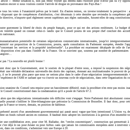
et article 7. Même situation si, non pas Mme Voynet qui entrera dans l'histoire pour n'avoir pas su s'y oppose
tuation encore si nous voulons contrer l'arrivée de drogue en provenance des Pays-Bas !
 de tous les votes à l'unanimité prévus par le traité. En d'autres termes, on inverse totalement la perspective :
isposant que de compétences d'attribution, c'est désormais à cette dernière que reviendra la compétence gén
e directive, n'importe quel règlement seront supérieurs aux règles nationales, fussent-elles de rang constitution
utre gravement la liberté de choix du peuple français, pour ce qui est des actions extérieures. Le budget 
n tremble quand on connait celui-ci- tandis que le Conseil pourra de son propre chef conclure des accords 
nts nationaux.
unautarisation potentielle de certaines négociations commerciales internationales, jusqu'ici intergouvernementa
nanimité sur proposition de la Commission, pourra, après consultation du Parlement européen, étendre l'app
ncernant les services et la propriété intellectuelle". La procédure est exactement décalquée de celle de l'arti
 disposition n'est pas dans l'intérêt de la France. On se souvient que, soutenu par nombre de parlementaires -
angiste-...
c pas ? La nouvelle est plutôt bonne !
ent donc que le Gouvernement, avec le soutien de la plupart d'entre nous, a imposé la suspension des négo
 était une véritable déclaration universelle des droits des capitaux, donnant aux multinationales le pouvoir de p
m, il ne le pourrait plus parce que nous ne serions plus dans le cadre d'une négociation intergouvernementale.
'expérience de l'AMI et sachant que va s'ouvrir un nouveau cycle de négociations, dans cette Organisation du c
sion unanime du Conseil sera requise pour un basculement définitif, mais la procédure n'en reste pas moins inacc
e Conseil constitutionnel dans la condamnation qu'il a posée de l'article 67.2.
lors que des négociations internationales très difficiles vont s'engager. Notre Parlement doit absolument conser
uelle pourrait s'infiltrer le libre-échangisme que préconise la Commission de Bruxelles. Il faut donc, pour cette 
ue la France se trouve, demain, en position de faiblesse.
st présenté assorti d'un amendement gouvernemental qui parait aussi vague que bien intentionné. L'Union va, de
dent un fonds culturel ancien en commun. Il faudrait donc adopter les institutions à la gestion d'un ensemble to
ier une confédération avec, pour citer M. Balladur, des "cercles concentriques", construction qui permettrait à
 c'est déjà le cas pour Ariane ou pour Airbus -sans que jamais les commissaires européens aient à intervenir d
bien, dans ces conditions, s'acheminer vers une Europe à 20.