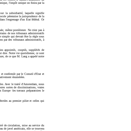
unique, l'impôt unique on finira par la
r la subsidiarité, laquelle signifie
ocole pérennise la jurisprudence de la
ans l'engrenage d'un Etat fédéral. Or
nale, même postérieure. Ne criez pas à
rtains de nos tribunaux administratifs
e simple qui devrait être la règle sous
ons par des tribunaux administratifs, à
s appointés, cooptés, supplétifs de
ut dire. Notre vie quotidienne, ce sont
lture, de ce que M. Lang a appelé notre
 et confirmée par le Conseil d'Etat et
itativement énumérées.
les. Avec le traité d'Amsterdam, nous
utes sortes de discriminations, vraies
 Europe -les travaux préparatoires le
ectées au premier pilier et celles qui
rté de circulation, mise au service du
u de javel américain, elle se trouvera