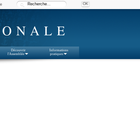
ée
IONALE
Découvrir
Informations
l'Assemblée
pratiques