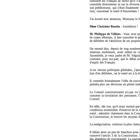
consulter les Français au motif qu'il s'a
consultés directement ni sur la révision 
son prédécesseur, qui s'était finalement
tout, concernait le traité d'Amsterdam !
J'ai écouté avec attention, Monsieur le 
Mme Christine Boutin -
Surréaliste !
M. Philippe de Villiers -
Vous avez oppo
de vraies réformes, il faut consulter le 
de délibérer de l'abolition de ses propre
On entend dire, depuis de trop nombreus
relations extérieures, avait même eu c
Assemblée, je veux parler de M. Séguin, 
contraire, pour ma part, que le débat su
d'esprit des Français.
A ces raisons politiques générales, j'aj
lieu d'en délibérer, car le traité est à la
Il contredit frontalement l'idée de souv
prendra plus ses décisions en pleine indé
Le Conseil constitutionnel n'a pas vu 
concerne la circulation des personnes. C
Conseil.
En effet, dès lors qu'il avait estimé qu
conditions essentielles d'exercice de la 
traité ; admettre clairement dans la Con
la Constitution, et trouver les moyens d'
La renégociation, solution la plus claire
Il fallait alors un peu de franchise pour
conservé l'article 3 de la Constitution
des abandons de souveraineté. La souverai