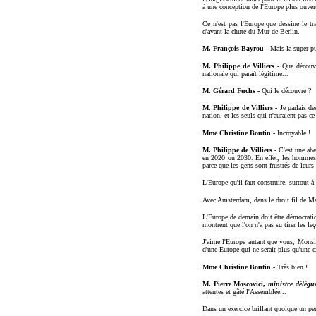
à une conception de l'Europe plus ouverte
Ce n'est pas l'Europe que dessine le tr
d'avant la chute du Mur de Berlin.
M. François Bayrou -
Mais la super-pu
M. Philippe de Villiers -
Que découvr
nationale qui paraît légitime...
M. Gérard Fuchs -
Qui le découvre ?
M. Philippe de Villiers -
Je parlais d
nation, et les seuls qui n'auraient pas 
Mme Christine Boutin -
Incroyable !
M. Philippe de Villiers -
C'est une abe
en 2020 ou 2030. En effet, les hommes de
parce que les gens sont frustrés de leur
L'Europe qu'il faut construire, surtout à 
Avec Amsterdam, dans le droit fil de Maa
L'Europe de demain doit être démocratiqu
montrent que l'on n'a pas su tirer les le
J'aime l'Europe autant que vous, Monsie
d'une Europe qui ne serait plus qu'une 
Mme Christine Boutin -
Très bien !
M. Pierre Moscovici,
ministre délégu
attentes et gâté l'Assemblée...
Dans un exercice brillant quoique un peu