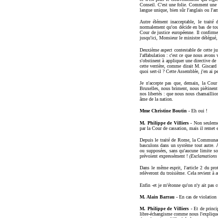
Conseil. C'est une folie. Comment une na
langue unique, bien sûr l'anglais ou l'am
Autre élément inacceptable, le traité 
normalement qu'on décide en bas de tout 
Cour de justice européenne. Il confirme
jusqu'ici, Monsieur le ministre délégué, 
Deuxième aspect contestable de cette ju
l'affabulation : c'est ce que nous avons
s'obstinent à appliquer une directive de 
cette verrière, comme dirait M. Giscard 
quoi sert-il ? Cette Assemblée, j'en ai p
Je n'accepte pas que, demain, la Cou
Bruxelles, nous briment, nous piétinent 
nos libertés : que nous nous chamaillion
âme de la nation.
Mme Christine Boutin -
Eh oui !
M. Philippe de Villiers -
Non seulemen
par la Cour de cassation, mais il remet
Depuis le traité de Rome, la Communaut
basculons dans un système tout autre. Ai
ou supposées, sans qu'aucune limite soi
prévoient expressément !
(Exclamations 
Dans le même esprit, l'article 2 du pro
relèveront du troisième. Cela revient à
Enfin -et je m'étonne qu'on n'y ait pas 
M. Alain Barrau -
En cas de violation
M. Philippe de Villiers -
Et de princi
libre-échangisme comme nous l'expliquero