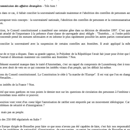
commission des affaires étrangères
-
Très bien !
s dans ce cas, il fallait concilier la souveraineté nationale maintenue et l'abolition des contrôles de personnes au
juxtaposer trois concepts : la souveraineté nationale, l'abolition des contrôles de personnes et la communautarisa
es.
iction, le Conseil constitutionnel a manifesté une certaine gêne dans sa décision de décembre 1997. C'est qu
it attaché de l'importance à la présence d'une clause de sauvegarde ainsi rédigée : "Toutefois... si l'ordre publ
 concernée prend les mesures nécessaires et en informe le plus rapidement possible les autres parties contractante
concilier la souveraineté avec la suspension de certains contrôles aux frontières. Il avait appliqué la mê
se de ce type a disparu. Dans sa grande sagesse, le Président de la République l'avait fait jouer pour éviter que 
ourrait-il désormais maintenir ces contrôles aux frontières ? Non.
e élément essentiel manque dans le traité d'Amsterdam, c'est un rappel du compromis de Luxembourg cher à tous
avec droit de veto en ce qui concerne les intérêts vitaux d'un peuple, qui les définit lui-même.
tions du Conseil constitutionnel. La Constitution le cède à "la marche de l'Europe". Il est vrai que l'on en ch
ersailles...
ux intérêts de la France ? Non.
ntité que nous gardions en tous points le dernier mot sur les questions de circulation des personnes à l'intérieur d
'Amsterdam nous enlève ce pouvoir.
osition vont voter d'un coeur léger l'autorisation de ratifier sont emportés par un mouvement idéologique. Car à
roblèmes de sécurité et d'immigration ?
s, mais pas au peuple.
s des 250 000 régularisés en Italie ?
e Europe dirigée de Bruxelles pour faire ce que nous n'avons pas été capables de faire, c'est fuir nos responsabil
ra les problèmes de nationalité, d'immigration, de sans-papiers, ce seront les commissaires de Bruxelles et pou