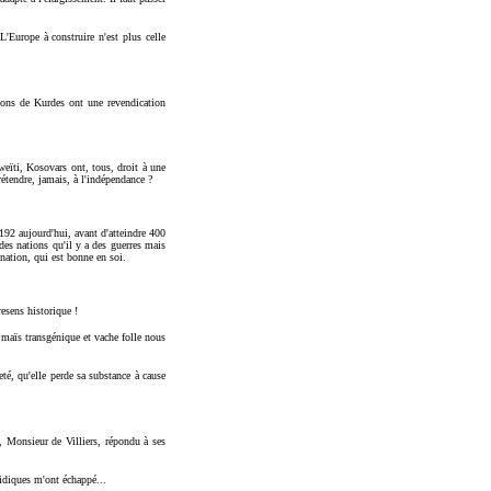
L'Europe à construire n'est plus celle
ions de Kurdes ont une revendication
eïti, Kosovars ont, tous, droit à une
rétendre, jamais, à l'indépendance ?
192 aujourd'hui, avant d'atteindre 400
des nations qu'il y a des guerres mais
nation, qui est bonne en soi.
esens historique !
 maïs transgénique et vache folle nous
té, qu'elle perde sa substance à cause
, Monsieur de Villiers, répondu à ses
ridiques m'ont échappé...