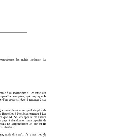
uropéenne, les traités instituant les
mble à du Baudelaire ! -, ce texte suit
super-Etat européen, qui implique la
r d'un coeur si léger à renoncer à ses
ation et de sécurité, qu'il n'a plus de
de Bruxelles ? Non,bien entendu ! Les
ce que M. Sollers appelle "la France
ue pays à abandonner toute capacité de
çais ne l'approuveront le jour où ils
s libertés ?
am, mais dire qu'il n'y a pas lieu de