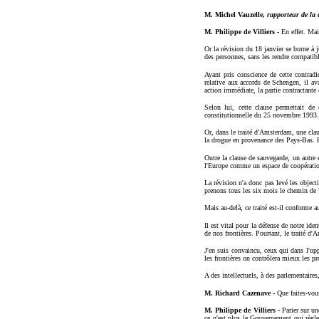
M. Michel Vauzelle,
rapporteur de la 
M. Philippe de Villiers -
En effet. Mai
Or la révision du 18 janvier se borne à 
des personnes, sans les rendre compatibl
Ayant pris conscience de cette contrad
relative aux accords de Schengen, il ava
action immédiate, la partie contractante
Selon lui, cette clause permettait de 
constitutionnelle du 25 novembre 1993.
Or, dans le traité d'Amsterdam, une clau
la drogue en provenance des Pays-Bas. P
Outre la clause de sauvegarde, un autr
l'Europe comme un espace de coopération 
La révision n'a donc pas levé les objec
prenons tous les six mois le chemin de V
Mais au-delà, ce traité est-il conforme a
Il est vital pour la défense de notre ide
de nos frontières. Pourtant, le traité d
J'en suis convaincu, ceux qui dans l'opp
les frontières on contrôlera mieux les p
A des intellectuels, à des parlementaire
M. Richard Cazenave -
Que faites-vou
M. Philippe de Villiers -
Parier sur un
ce n'est plus le Gouvernement qui règle