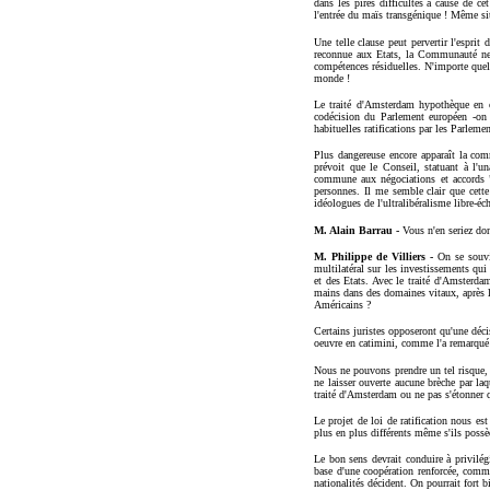
dans les pires difficultés à cause de c
l'entrée du maïs transgénique ! Même si
Une telle clause peut pervertir l'esprit
reconnue aux Etats, la Communauté ne d
compétences résiduelles. N'importe quell
monde !
Le traité d'Amsterdam hypothèque en o
codécision du Parlement européen -on e
habituelles ratifications par les Parleme
Plus dangereuse encore apparaît la comm
prévoit que le Conseil, statuant à l'u
commune aux négociations et accords "co
personnes. Il me semble clair que cette
idéologues de l'ultralibéralisme libre-éch
M. Alain Barrau -
Vous n'en seriez don
M. Philippe de Villiers -
On se souvi
multilatéral sur les investissements qui
et des Etats. Avec le traité d'Amsterda
mains dans des domaines vitaux, après l
Américains ?
Certains juristes opposeront qu'une déci
oeuvre en catimini, comme l'a remarqué l
Nous ne pouvons prendre un tel risque, a
ne laisser ouverte aucune brèche par laq
traité d'Amsterdam ou ne pas s'étonner q
Le projet de loi de ratification nous e
plus en plus différents même s'ils possè
Le bon sens devrait conduire à privilég
base d'une coopération renforcée, comme
nationalités décident. On pourrait fort 