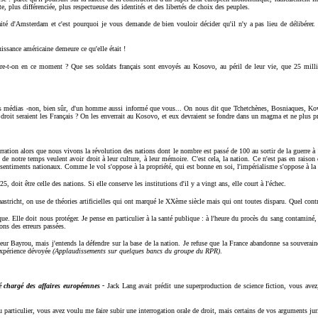
, plus différenciée, plus respectueuse des identités et des libertés de choix des peuples.
aité d'Amsterdam et c'est pourquoi je vous demande de bien vouloir décider qu'il n'y a pas lieu de délibérer. 
issance américaine demeure ce qu'elle était !
e-t-on en ce moment ? Que ses soldats français sont envoyés au Kosovo, au péril de leur vie, que 25 mill
es médias -non, bien sûr, d'un homme aussi informé que vous... On nous dit que Tchetchènes, Bosniaques, Kow
ce droit seraient les Français ? On les enverrait au Kosovo, et eux devraient se fondre dans un magma et ne plus p
rration alors que nous vivons la révolution des nations dont le nombre est passé de 100 au sortir de la guerre à 
 notre temps veulent avoir droit à leur culture, à leur mémoire. C'est cela, la nation. Ce n'est pas en raison 
s sentiments nationaux. Comme le vol s'oppose à la propriété, qui est bonne en soi, l'impérialisme s'oppose à la 
25, doit être celle des nations. Si elle conserve les institutions d'il y a vingt ans, elle court à l'échec.
stricht, on use de théories artificielles qui ont marqué le XXème siècle mais qui ont toutes disparu. Quel contr
e. Elle doit nous protéger. Je pense en particulier à la santé publique : à l'heure du procès du sang contaminé,
çons des erreurs passées.
ur Bayrou, mais j'entends la défendre sur la base de la nation. Je refuse que la France abandonne sa souveraine
expérience dévoyée
(Applaudissements sur quelques bancs du groupe du RPR)
.
é chargé des affaires européennes -
Jack Lang avait prédit une superproduction de science fiction, vous avez
 particulier, vous avez voulu me faire subir une interrogation orale de droit, mais certains de vos arguments ju