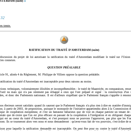
1
TERDAM (suite)
32
es trente.
RATIFICATION DU TRAITÉ D'AMSTERDAM (suite)
discussion du projet de loi autorisant la ratification du traité d'Amsterdam modifiant le traité sur l'Union e
tes connexes.
QUESTION PRÉALABLE
ticle 91, alinéa 4 du Règlement, M. Philippe de Villiers oppose la question préalable.
ratification du traité d'Amsterdam est inacceptable pour deux raisons au moins.
itions techniques, volontairement illisibles et incompréhensibles - le traité de Maastricht, en comparaison, resse
 l'oeil nu mais qui n'a pas sûrement pas échappé à ceux qui l'ont préparé et signé : la construction d'un 
es, et donc des Parlements nationaux. Il est d'ailleurs stupéfiant que le Parlement français s'apprête à renonce
s électeurs seront satisfaits quand ils sauront que le Parlement français n'a plus rien à dire en matière d'immigr
me, à partir de 2003, de proposition, puisque le monopole de l'initiative appartiendra alors à la Commission 
que de coopération européenne, et c'est un fantasme fallacieux que de voir en chaque patriote un tenant de 
tale que de croire que l'on est plus efficace en passant de la coopération à l'intégration et en obligeant chaq
 qui est au coeur du traité d'Amsterdam, et c'est pourquoi nous ne pouvons l'approuver, pas plus que les Fran
 nom. Ils se tourneront alors vers nous et nous demanderont : qu'avez-vous fait de vos pouvoirs, c'est-à-dire de no
ison pour laquelle la ratification demandée est inacceptable. On peut être pour ou contre le traité d'Amsterd