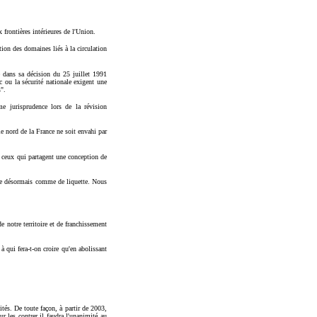
x frontières intérieures de l'Union.
tion des domaines liés à la circulation
e dans sa décision du 25 juillet 1991
ic ou la sécurité nationale exigent une
s".
me jurisprudence lors de la révision
le nord de la France ne soit envahi par
 ceux qui partagent une conception de
ange désormais comme de liquette. Nous
e notre territoire et de franchissement
 qui fera-t-on croire qu'en abolissant
ités. De toute façon, à partir de 2003,
r les contrer il faudra l'unanimité au