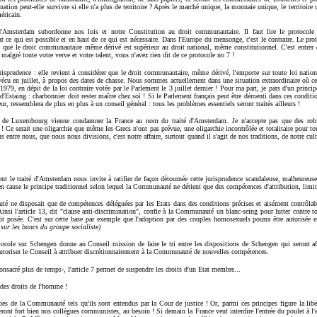
tion peut-elle survivre si elle n'a plus de territoire ? Après le marché unique, la monnaie unique, le territoire 
éricain.
d'Amsterdam subordonne nos lois et notre Constitution au droit communautaire. Il faut lire le protocole su
ce qui est possible et en haut de ce qui est nécessaire. Dans l'Europe du mensonge, c'est le contraire. Le prot
 que le droit communautaire même dérivé est supérieur au droit national, même constitutionnel. C'est entrer d
malgré toute votre verve et votre talent, vous n'avez rien dit de ce protocole no 7 !
risprudence : elle revient à considérer que le droit communautaire, même dérivé, l'emporte sur toute loi natio
 vécu en juillet, à propos des dates de chasse. Nous sommes actuellement dans une situation extraordinaire où ce
1979, en dépit de la loi contraire votée par le Parlement le 3 juillet dernier ! Pour ma part, je pars d'un princip
d'Estaing : charbonnier doit rester maître chez soi ! Si le Parlement français peut être démenti dans ces conditi
eur, ressemblera de plus en plus à un conseil général : tous les problèmes essentiels seront traités ailleurs !
r de Luxembourg vienne condamner la France au nom du traité d'Amsterdam. Je n'accepte pas que des robin
! Ce serait une oligarchie que même les Grecs n'ont pas prévue, une oligarchie incontrôlée et totalitaire pour to
s entre nous, que nous nous divisions, c'est notre affaire, surtout quand il s'agit de nos traditions, de notre cu
t le traité d'Amsterdam nous invite à ratifier de façon détournée cette jurisprudence scandaleuse, malheureuse
 en cause le principe traditionnel selon lequel la Communauté ne détient que des compétences d'attribution, lim
é ne disposait que de compétences déléguées par les Etats dans des conditions précises et aisément contrôlab
nsi l'article 13, dit "clause anti-discrimination", confie à la Communauté un blanc-seing pour lutter contre to
t posée. C'est sur cette base par exemple que l'adoption par des couples homosexuels pourra être autorisée en
sur les bancs du groupe socialiste)
tocole sur Schengen donne au Conseil mission de faire le tri entre les dispositions de Schengen qui seront aff
 autoriser le Conseil à attribuer discrétionnairement à la Communauté de nouvelles compétences.
consacré plus de temps-, l'article 7 permet de suspendre les droits d'un Etat membre...
 des droits de l'homme !
pes de la Communauté tels qu'ils sont entendus par la Cour de justice ! Or, parmi ces principes figure la libe
nt fort bien nos collègues communistes, au besoin ! Si demain la France veut interdire l'entrée du poulet à l'ea