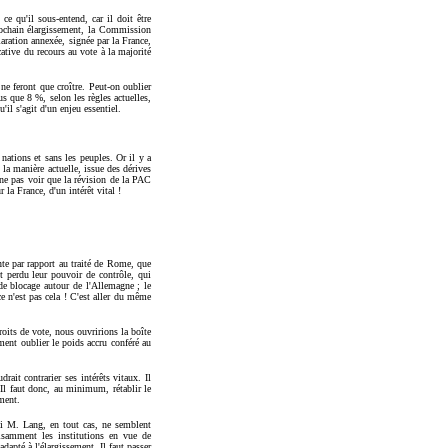
e qu'il sous-entend, car il doit être
 prochain élargissement, la Commission
aration annexée, signée par la France,
cative du recours au vote à la majorité
 ne feront que croître. Peut-on oublier
s que 8 %, selon les règles actuelles,
il s'agit d'un enjeu essentiel.
 nations et sans les peuples. Or il y a
 la manière actuelle, issue des dérives
 ne pas voir que la révision de la PAC
la France, d'un intérêt vital !
ante par rapport au traité de Rome, que
nt perdu leur pouvoir de contrôle, qui
de blocage autour de l'Allemagne ; le
ce n'est pas cela ! C'est aller du même
oits de vote, nous ouvririons la boîte
ent oublier le poids accru conféré au
ait contrarier ses intérêts vitaux. Il
! Il faut donc, au minimum, rétablir le
ment.
i M. Lang, en tout cas, ne semblent
fisamment les institutions en vue de
dapté à l'élargissement. Il faut passer