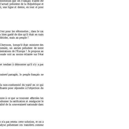
nstitution que les Français n'aient été
e l'actuel président de la République et
di, une ligne et demie, en tout et pour
'est pour les réformettes ; dans le cas
bien gardé de dire qu'il était en train
 décider, mais au peuple !
heysson, lorsqu'il était ministre des
cemment, un ancien président de notre
ientations de l'Europe ! Je propose au
onale soit au moins éclairée sur l'état
et tendant à démontrer qu'il n'y a pas
aineté partagée, le peuple français ne
a non-conformité du traité en ce qui
fisante pour répondre à l'objection du
ire à ce que se trouvent affectées les
donner la ratification et renégocier le
alité de la souveraineté nationale dans
 n'a pas retenu cette solution, et on a
alyse présentant ces transferts comme