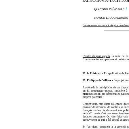
RATIFICATION DU TRAITÉ D'AMS
1
QUESTION PRÉALABLE
MOTION D'AJOURNEMENT
La séance est ouverte à vingt et une heur
L'ordre du jour appelle
la suite de la 
Communautés européennes et certains ac
M. le Président -
En application de l'ar
M. Philippe de Villiers -
Le projet de 
Au-delà de la multiplicité de ses dispos
un fil conducteur unique, invisible à
marginalisation des démocraties national
propres pouvoirs !
Croyez-vous, mes chers collègues, que no
pouvoir de décision, de contrôle et mê
Français veulent évidemment une politi
moisie" ; mais c'est une erreur fondamen
décision autonome. Or, c'est bien cela
découvriront ce qui a été décidé en leur
Et j'en viens justement à la seconde ra