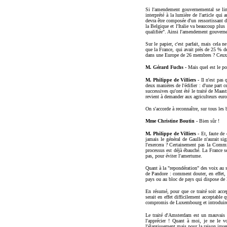
Si l'amendement gouvernemental se limit
interprété à la lumière de l'article qui
devra être composée d'un ressortissant 
la Belgique et l'Italie va beaucoup plus 
qualifiée". Ainsi l'amendement gouvernem
Sur le papier, c'est parfait, mais cela 
que la France, qui avait près de 25 % de
dans une Europe de 26 membres ? Ceux qui
M. Gérard Fuchs -
Mais quel est le po
M. Philippe de Villiers -
Il n'est pas
deux manières de l'édifier : d'une part c
successives qu'ont été le traité de Maas
revient à demander aux agriculteurs euro
On s'accorde à reconnaître, sur tous les 
Mme Christine Boutin -
Bien sûr !
M. Philippe de Villiers -
Et, faute de
jamais le général de Gaulle n'aurait si
l'exercera ? Certainement pas la Commis
processus est déjà ébauché. La France se
pas, pour éviter l'amertume.
Quant à la "repondération" des voix au s
de Pandore : comment douter, en effet, 
pays ou au bloc de pays qui dispose de 
En résumé, pour que ce traité soit accep
serait en effet difficilement acceptable
compromis de Luxembourg et introduire ce
Le traité d'Amsterdam est un mauvais
l'apprécier ! Quant à moi, je ne le vo
l'élargissement mais pour la raison inver