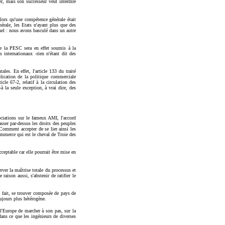
r, mais son successeur veut interdire
 alors qu'une compétence générale était
érale, les Etats n'ayant plus que des
nel : nous avons basculé dans un autre
de la PESC sera en effet soumis à la
internationaux -rien n'étant dit des
les. En effet, l'article 133 du traité
lication de la politique commerciale
cle 67-2, relatif à la circulation des
à la seule exception, à vrai dire, des
ciations sur le fameux AMI, l'accord
asser par-dessus les droits des peuples
 Comment accepter de se lier ainsi les
ommerce qui est le cheval de Troie des
eptable car elle pourrait être mise en
ver la maîtrise totale du processus et
raison aussi, s'abstenir de ratifier le
 fait, se trouver composée de pays de
ujours plus hétérogène.
 l'Europe de marcher à son pas, sur la
ans ce que les ingénieurs de diverses