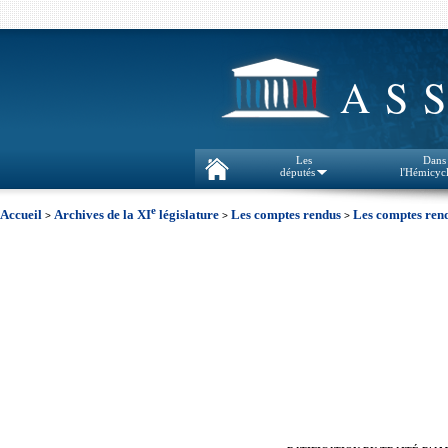
AS
Les
Dans
députés
l'Hémicyc
e
Accueil
Archives de la XI
législature
Les comptes rendus
Les comptes rend
>
>
>