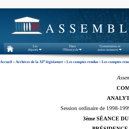
ASSEMBL
Les
Dans
Commissions et
députés
l'Hémicycle
autres instances
e
Accueil
Archives de la XI
législature
Les comptes rendus
Les comptes rend
>
>
>
Assem
COM
ANALYT
Session ordinaire de 1998-199
3ème SÉANCE DU
PRÉSIDENCE D