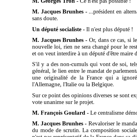
M. Georges Tron -
Ce n'est pas possible !
M. Jacques Brunhes -
...président en alter
sans doute.
Un député socialiste -
Il n'est plus député !
M. Jacques Brunhes -
Or, dans ce cas, si l
nouvelle loi, rien ne sera changé pour le re
et on veut interdire à un député d'être maire 
S'il y a des non-cumuls qui vont de soi, tel
général, le lien entre le mandat de parlementa
une originalité de la France qui a ignoré
l'Allemagne, l'Italie ou la Belgique.
Sur ce point des opinions diverses se sont e
vote unanime sur le projet.
M. François Goulard -
Le centralisme démo
M. Jacques Brunhes -
Revaloriser le mandat
du mode de scrutin. La composition social
n'est pas représentatif de la France dans sa di