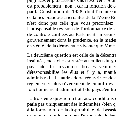
pugnaces et plus assidus s'ils n'exercent po
est probablement "non", car la fonction de c
par la Constitution de 1958, dont l'architect
certaines pratiques aberrantes de la IVème Ré
n'est donc pas celle que vous préconisez :
l'indispensable révision de l'ordonnance de j
de contrôle confiées au Parlement, missions 
gouvernement dont la prudence, en la matière
en vérité, de la démocratie vivante que Mme 
La deuxième question est celle de la décentral
instituée, mais elle est restée au milieu du g
pas faite, les ressources fiscales s'empil
déresponsabilise les élus et il y a, mani
administratif. Il faudra donc réouvrir ce doss
réglementer plus sévèrement le cumul des m
fonctionnement administratif du pays s'en tr
La troisième question a trait aux conditions 
parle pas uniquement des indemnités -bien qu'
à la formation, de la disponibilité, de l'assi
sa bonne volonté, est dans l'incapacité de leur