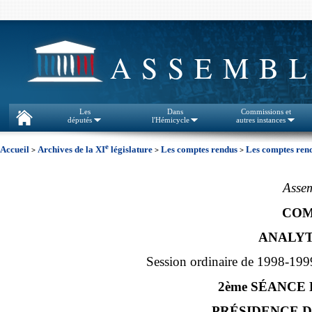
ASSEMBL
Les
Dans
Commissions et
députés
l'Hémicycle
autres instances
e
Accueil
Archives de la XI
législature
Les comptes rendus
Les comptes rend
>
>
>
Assem
COM
ANALYT
Session ordinaire de 1998-199
2ème SÉANCE 
PRÉSIDENCE DE