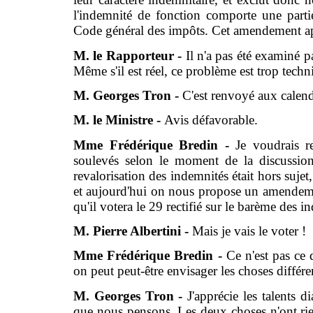
l'indemnité de fonction comporte une partie
Code général des impôts. Cet amendement appo
M. le Rapporteur -
Il n'a pas été examiné p
Même s'il est réel, ce problème est trop techn
M. Georges Tron -
C'est renvoyé aux calend
M. le Ministre -
Avis défavorable.
Mme Frédérique Bredin -
Je voudrais r
soulevés selon le moment de la discussion
revalorisation des indemnités était hors sujet
et aujourd'hui on nous propose un amendeme
qu'il votera le 29 rectifié sur le barème des i
M. Pierre Albertini -
Mais je vais le voter !
Mme Frédérique Bredin -
Ce n'est pas ce
on peut peut-être envisager les choses diffé
M. Georges Tron -
J'apprécie les talents d
que nous pensons. Les deux choses n'ont rie