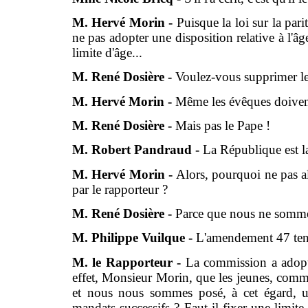
M. Hervé Morin -
Puisque la loi sur la par
ne pas adopter une disposition relative à l'âg
limite d'âge...
M. René Dosière -
Voulez-vous supprimer l
M. Hervé Morin -
Même les évêques doivent 
M. René Dosière -
Mais pas le Pape !
M. Robert Pandraud -
La République est l
M. Hervé Morin -
Alors, pourquoi ne pas a
par le rapporteur ?
M. René Dosière -
Parce que nous ne somme
M. Philippe Vuilque -
L'amendement 47 tend 
M. le Rapporteur -
La commission a adopt
effet, Monsieur Morin, que les jeunes, comme
et nous nous sommes posé, à cet égard, un
mandats successifs ? Faut-il fixer une limit