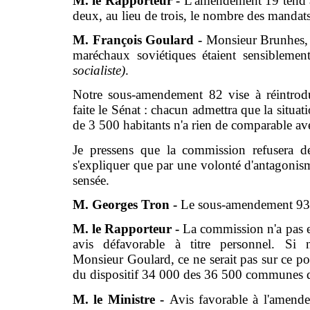
M. le Rapporteur -
L'amendement 19 tend à r
deux, au lieu de trois, le nombre des mandat
M. François Goulard -
Monsieur Brunhes, s
maréchaux soviétiques étaient sensibleme
socialiste)
.
Notre sous-amendement 82 vise à réintrodui
faite le Sénat : chacun admettra que la situ
de 3 500 habitants n'a rien de comparable av
Je pressens que la commission refusera de
s'expliquer que par une volonté d'antagonism
sensée.
M. Georges Tron -
Le sous-amendement 93 
M. le Rapporteur -
La commission n'a pas 
avis défavorable à titre personnel. Si
Monsieur Goulard, ce ne serait pas sur ce poi
du dispositif 34 000 des 36 500 communes de
M. le Ministre -
Avis favorable à l'amend