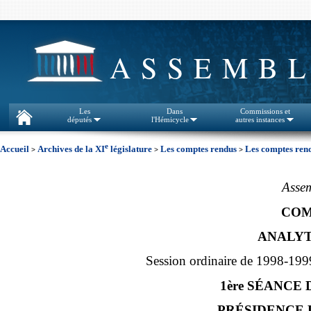
ASSEMBL
Les
Dans
Commissions et
députés
l'Hémicycle
autres instances
e
Accueil
Archives de la XI
législature
Les comptes rendus
Les comptes rend
>
>
>
Assem
COM
ANALYT
Session ordinaire de 1998-199
1ère SÉANCE 
PRÉSIDENCE D