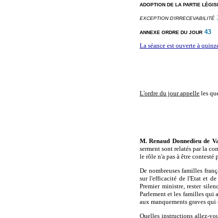
ADOPTION DE LA PARTIE LÉGIS
EXCEPTION D'IRRECEVABILITÉ
43
ANNEXE ORDRE DU JOUR
La séance est ouverte à quinz
L'ordre du jour appelle
les qu
M. Renaud Donnedieu de Va
serment sont relatés par la co
le rôle n'a pas à être contesté 
De nombreuses familles frança
sur l'efficacité de l'Etat et
Premier ministre, rester sile
Parlement et les familles qui 
aux manquements graves qui o
Quelles instructions allez-v