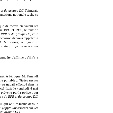
 et du groupe DL)
J'aimerais
sentations nationale sache se
que de mettre en valeur les
tre 1993 et 1998, le taux de
du RPR et du groupe DL)
et le
l'occasion de vous rappeler la
A à Strasbourg, la brigade de
DF, du groupe du RPR et du
nquête. J'affirme qu'il n'y a
et. A l'époque, M. Ferrandi
e portable...
(Huées sur les
e au travail effectué dans la
cel Istria le vendredi 4 mai
 prévenu par la police pour
upe du RPR et du groupe DL)
ux qui ont les mains dans le
 !
(Applaudissements sur les
 du groupe DL)