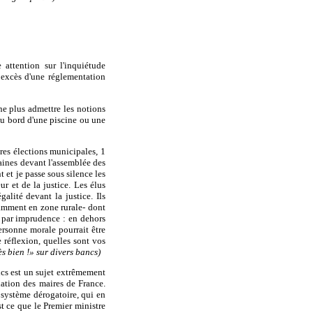
 attention sur l'inquiétude
s excès d'une réglementation
e plus admettre les notions
au bord d'une piscine ou une
ères élections municipales, 1
aines devant l'assemblée des
 et je passe sous silence les
ur et de la justice. Les élus
alité devant la justice. Ils
tamment en zone rurale- dont
t par imprudence : en dehors
ersonne morale pourrait être
e réflexion, quelles sont vos
 bien !» sur divers bancs)
ics est un sujet extrêmement
iation des maires de France.
 système dérogatoire, qui en
st ce que le Premier ministre