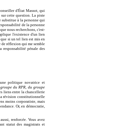
onseiller d'État Massot, qui
sur cette question. La piste
e substitue à la personne qui
responsabilité de la personne
 que nous recherchons, c'est-
plique l'existence d'un lien
que si un tel lien est mis en
ste de réflexion qui me semble
a responsabilité pénale des
ne politique novatrice et
u groupe du RPR, du groupe
es liens entre la chancellerie
a révision constitutionnelle
ens moins corporatiste, mais
pendance. Or, en démocratie,
 aussi, renforcée. Vous avez
nt statut des magistrats et