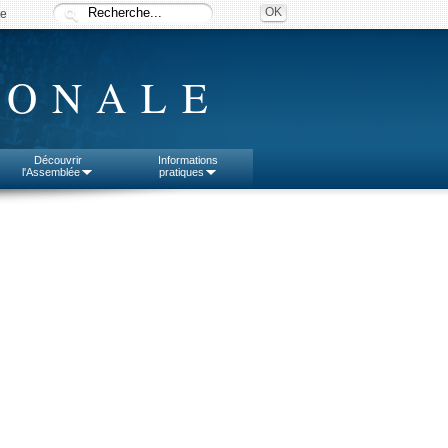
ée
IONALE
Découvrir
Informations
l'Assemblée
pratiques