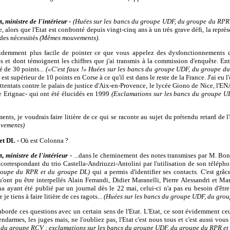
t,
ministre de l'intérieur
-
(Huées sur les bancs du groupe UDF, du groupe du RPR
e, alors que l'Etat est confronté depuis vingt-cinq ans à un très grave défi, la repré
t des nécessités
(Mêmes mouvements).
 évidemment plus facile de pointer ce que vous appelez des dysfonctionnements 
s et dont témoignent les chiffres que j'ai transmis à la commission d'enquête. En
é de 30 points...
(«C'est faux !» Huées sur les bancs du groupe UDF, du groupe 
 est supérieur de 10 points en Corse à ce qu'il est dans le reste de la France. J'ai eu 
ttentats contre le palais de justice d'Aix-en-Provence, le lycée Giono de Nice, l'EN
de Erignac- qui ont été élucidés en 1999
(Exclamations sur les bancs du groupe U
nts, je voudrais faire litière de ce qui se raconte au sujet du prétendu retard de l'e
vements)
et DL -
Où est Colonna ?
t,
ministre de l'intérieur
-
...dans le cheminement des notes transmises par M. Bonn
 correspondant du trio Castella-Andriuzzi-Antolini par l'utilisation de son téléphon
roupe du RPR et du groupe DL)
qui a permis d'identifier ses contacts
.
C'est grâc
ont pu être interpellés Alain Ferrandi, Didier Maranelli, Pierre Alessandri et Mar
ayant été publié par un journal dès le 22 mai, celui-ci n'a pas eu besoin d'être
je tiens à faire litière de ces ragots...
(Huées sur les bancs du groupe UDF, du gro
 aborde ces questions avec un certain sens de l'Etat. L'Etat, ce sont évidemment ce
endarmes, les juges mais, ne l'oubliez pas, l'Etat c'est nous tous et c'est aussi vous
t du groupe RCV ; exclamations sur les bancs du groupe UDF, du groupe du RPR et