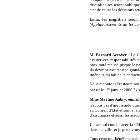
disciplinaires seront publique
état de cause les décisions se
Enfin, les magistrats sero
(Applaudissements sur les ba
M. Bernard Accoyer -
La CM
assurer ces responsabilités 
proximité réalisé jusque-là p
ils devront assurer une grand
inférieur, du fait de la déduct
Nous redoutons l'instauration 
er
passer le 1
janvier 2000 ?
(A
Mme Martine Aubry,
ministr
n'avons pas d'inquiétude quan
au Conseil d'Etat et sont à la 
d'assurances et aussi les asso
Un accord conclu avec la CNA
dans ma ville, et je peux vous
Tous ceux qui bénéficient de 