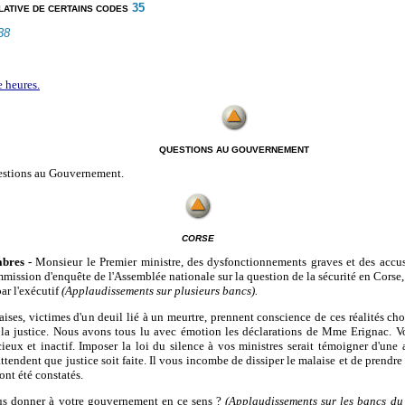
35
LATIVE DE CERTAINS CODES
38
e heures.
QUESTIONS AU GOUVERNEMENT
estions au Gouvernement.
CORSE
bres -
Monsieur le Premier ministre, des dysfonctionnements graves et des accusa
mmission d'enquête de l'Assemblée nationale sur la question de la sécurité en Corse, q
par l'exécutif
(Applaudissements sur plusieurs bancs).
ises, victimes d'un deuil lié à un meurtre, prennent conscience de ces réalités cho
 de la justice. Nous avons tous lu avec émotion les déclarations de Mme Erignac.
ncieux et inactif. Imposer la loi du silence à vos ministres serait témoigner d'une
attendent que justice soit faite. Il vous incombe de dissiper le malaise et de prendr
nt été constatés.
ous donner à votre gouvernement en ce sens ?
(Applaudissements sur les bancs d