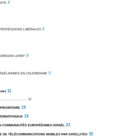
4
RATS
6
PROFESSIONS LIBÉRALES
8
OURAGAN LENNY
9
SRAÉLIENNES EN CISJORDANIE
11
ite)
....................... 11
19
 PRIORITAIRE
19
TERNATIONAUX
21
N COMMUNAUTÉS EUROPÉENNES-ISRAËL
32
E DE TÉLÉCOMMUNICATIONS MOBILES PAR SATELLITES