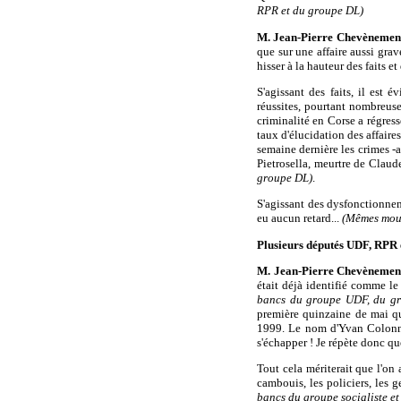
RPR et du groupe DL)
M. Jean-Pierre Chevènemen
que sur une affaire aussi grav
hisser à la hauteur des faits e
S'agissant des faits, il est
réussites, pourtant nombreuse
criminalité en Corse a régress
taux d'élucidation des affaires
semaine dernière les crimes -a
Pietrosella, meurtre de Clau
groupe DL)
.
S'agissant des dysfonctionneme
eu aucun retard...
(Mêmes mou
Plusieurs députés UDF, RPR 
M. Jean-Pierre Chevènemen
était déjà identifié comme le
bancs du groupe UDF, du g
première quinzaine de mai qu'
1999. Le nom d'Yvan Colonna 
s'échapper ! Je répète donc que 
Tout cela mériterait que l'on
cambouis, les policiers, les g
bancs du groupe socialiste e