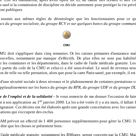
s sauf si la commission de discipline en décide autrement pour protéger la vie privée
ront publiques.
nt soumis aux mêmes règles de déontologie que les fonctionnaires pour ce q
ncs du groupe socialiste, du groupe RCV et sur quelques bancs du groupe communi
CMU
U doit s'appliquer dans cinq semaines. Or les caisses primaires d'assurance mal
nouvelles, notamment par manque d'effectifs. De plus elles ne sont pas habilitée
ar les communes et les départements, dans le cadre de l'aide médicale gratuite. Les
e partie du coût de la CMU et celui-ci a été sous-évalué. Le seuil de revenus serai
ion de telle ou telle prestation, alors que pour la carte Paris-santé, par exemple, il es
d'une sécurité sociale à deux niveaux et le plafonnement de certaines prestations va
pplaudissements sur les bancs du groupe du RPR, du groupe UDF et du groupe DL
e de l'emploi et de la solidarité
-
Je vous remercie de me donner l'occasion de fai
er
t à son application au 1
janvier 2000. La loi a été votée il y a six mois, il fallait 
signature. Ces décrets ont été élaborés après une grande concertation avec les caisses
ciations qui s'occupent des exclus.
M prévoit un effectif de 1 400 personnes supplémentaires pour gérer la CMU. J'ai
 dire que les choses se présentent bien.
l'aide médicale gratuite, notamment les RMistes, seront couverts par la CMU. Mais