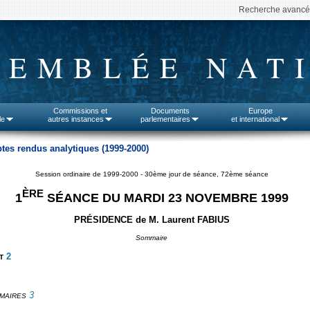
Recherche avanc
SEMBLÉE NAT
Commissions et
Documents
Europe
le
autres instances
parlementaires
et international
tes rendus analytiques (1999-2000)
Session ordinaire de 1999-2000 - 30ème jour de séance, 72ème séance
ÈRE
1
SÉANCE DU MARDI 23 NOVEMBRE 1999
PRÉSIDENCE de M. Laurent FABIUS
Sommaire
2
T
3
 MAIRES