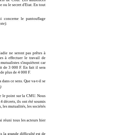
 ou le secret d'Etat. En tout
ui concerne le pantouflage
ste)
.
adie ne seront pas prêtes à
s à effectuer le travail de
 mutualistes s'inquiètent car
t de 3 000 F. En fait il sera
t de plus de 4 000 F.
 dans ce sens. Que va-t-il se
)
re le point sur la CMU. Nous
14 décrets, ils ont été soumis
, les mutualités, les sociétés
 réuni tous les acteurs hier
 la grande difficulté est de