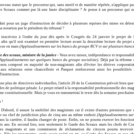
uveau statut que le procureur qui, sans motif et de manière répétée, n'applique pas
s Sceaux commet par là une faute disciplinaire ? Je pense à un procureur qui ne 
fait pour un juge d'instruction de décider à plusieurs reprises des mises en déte
sa notation par le président du tribunal ?
 inscriviez à l'ordre du jour dès après le Congrès du 24 janvier le projet de 
, afin qu'il soit examiné en première lecture avant la deuxième lecture du projet r
révue en mars
(Applaudissements sur les bancs du groupe RCV et sur plusieurs bancs
e des sceaux, ministre de la justice
-
Vous avez raison, indépendance et responsabili
Applaudissements sur quelques bancs du groupe socialiste)
. Déjà par la réforme 
e sera composé en majorité de
non-magistrats afin d'éviter les dérives corporatist
ux relations entre chancellerie et Parquet renforceront ainsi les possibilités
'instruction.
e plus de directives individuelles, l'article 20 de la Constitution prévoit bien que
ales de politique pénale. Le projet relatif à la responsabilité professionnelle des ma
me constitutionnelle. Mais je vous en transmettrai le texte dès la semaine prochaine
 !
D'abord, il assure la mobilité des magistrats car il existe d'autres pressions que 
r ou chef de juridiction plus de cinq ans au même endroit
(Applaudissements sur
ans la carrière, il faudra changer de poste. Enfin, on ne pourra exercer les fonctio
x ans. En second lieu, non seulement le Garde des Sceaux mais les chefs de Cou
 des magistrats et une commission de réclamation du citoyen pourra recevoi
. Elle les transmettra, après avoir opéré un tri, au Garde des Sceaux et aux c