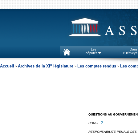
AS
Les
Dans
députés
l'Hémicyc
e
Accueil
Archives de la XI
législature
Les comptes rendus
Les comp
>
>
>
QUESTIONS AU GOUVERNEMEN
2
CORSE
RESPONSABILITÉ PÉNALE DES