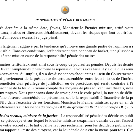
RESPONSABILITÉ PÉNALE DES MAIRES
e dernière à la même date, j'avais, Monsieur le Premier ministre, attiré votre
caux, maires et directeurs d'établissement, devant les risques que font courir le
e d'un recours excessif au juge pénal.
 largement aggravé par la tendance qu'éprouve une grande partie de l'opinion à n
visible. Dans ces conditions, l'effondrement d'un panneau de basket, une glissade 
 à une mise en cause de la responsabilité pénale des maires.
nnaires territoriaux sont ainsi sous le coup de poursuites pénales. Depuis les derni
Devant l'ampleur du phénomène la réponse que vous avez faite il y a quelques sem
as convaincu. Au surplus, il y a des dissonances choquantes au sein du Gouvernement
i proviennent de la présidence de cette assemblée -entre les ministres de l'intérie
éficier d'un privilège de juridiction ou de procédure, qui serait contraire à l'ég
isonnée de la loi, qui tienne compte des moyens -le plus souvent insuffisants, no
 aux risques. Nous proposons donc de revoir, dans le code pénal, la notion de déli
'une absence caractérisée de précaution, seule la responsabilité financière de la p
l'élu dans l'exercice de ses fonctions. Monsieur le Premier ministre, après un an d
dissements sur les bancs du groupe UDF, du groupe du RPR et du groupe DL ; «Très
e des sceaux, ministre de la justice
-
La responsabilité pénale des décideurs publ
se préoccupe et sur lequel le Premier ministre s'exprimera demain devant l'assoc
otre accord sur le fait qu'il ne faut pas rechercher pour les décideurs publics un
ar rapport au reste des citoyens, car la loi pénale doit être la même pour tous. C'e