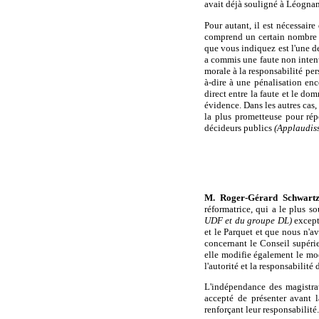
avait déjà souligné à Léognan
Pour autant, il est nécessair
comprend un certain nombre d'
que vous indiquez est l'une de
a commis une faute non intent
morale à la responsabilité per
à-dire à une pénalisation enc
direct entre la faute et le do
évidence. Dans les autres cas,
la plus prometteuse pour rép
décideurs publics
(Applaudiss
M. Roger-Gérard Schwartz
réformatrice, qui a le plus s
UDF et du groupe DL)
excepti
et le Parquet et que nous n'a
concernant le Conseil supérie
elle modifie également le mo
l'autorité et la responsabilité
L'indépendance des magistrats
accepté de présenter avant l
renforçant leur responsabilité.