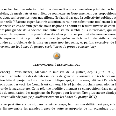
.
e de rechercher une solution. J'ai donc demandé à une commission présidée par le c
élus, de magistrats et un préfet, de soumettre au Gouvernement des propositions 
s deux sur lesquelles nous travaillons. Ne faut-il pas que la collectivité publique s
ionnelle ? Faisons cependant très attention, car si nous substituons totalement la 
sonnelle en cas de faute pénale, nous risquons d'aboutir au résultat inverse de celui
ore plus grande de la société. Une autre piste me semble plus intéressante, qui im
mmage : la responsabilité pénale d'un décideur public ne pourrait être mise en cause 
 la responsabilité ne pourrait être mise en jeu qu'en cas de faute lourde. Voilà la pi
ondre au problème de la mise en cause trop fréquente, et parfois excessive, de l
ements sur les bancs du groupe socialiste et du groupe communiste)
.
RESPONSABILITÉ DES MAGISTRATS
enberg -
Vous menez, Madame la ministre de la justice, depuis juin 1997, u
ouvent l'approbation des députés radicaux de gauche...
(Sourires sur les bancs d
on faite du projet de loi sur l'action publique, qui, à notre sens, relâche à l'excès l
vons donc pas voté. Le Congrès est convoqué le 24 janvier prochain pour adopter l
ur de la magistrature. Cette réforme modifie utilement sa composition, dans un s
de de nomination des magistrats du Parquet pour leur conférer plus encore d'indé
 doivent aller de pair
(Applaudissements sur les bancs du groupe RCV)
.
 ne peut être accrue si, dans le même temps, leur responsabilité n'est pas, elle
a fin novembre les grandes lignes de votre avant-projet de loi organique porta