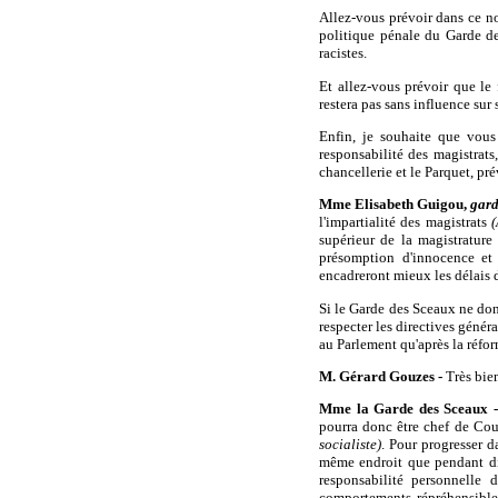
Allez-vous prévoir dans ce no
politique pénale du Garde de
racistes.
Et allez-vous prévoir que le 
restera pas sans influence sur 
Enfin, je souhaite que vous
responsabilité des magistrats
chancellerie et le Parquet, p
Mme Elisabeth Guigou,
gard
l'impartialité des magistrats
(
supérieur de la magistratur
présomption d'innocence et a
encadreront mieux les délais d
Si le Garde des Sceaux ne donn
respecter les directives génér
au Parlement qu'après la réfor
M. Gérard Gouzes -
Très bien
Mme la Garde des Sceaux
-
pourra donc être chef de Cou
socialiste)
. Pour progresser d
même endroit que pendant di
responsabilité personnelle
comportements répréhensibles