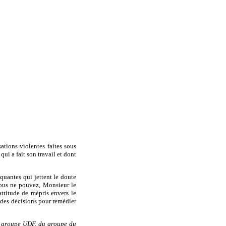
tions violentes faites sous
ui a fait son travail et dont
quantes qui jettent le doute
 Vous ne pouvez, Monsieur le
 attitude de mépris envers le
e des décisions pour remédier
u groupe UDF, du groupe du