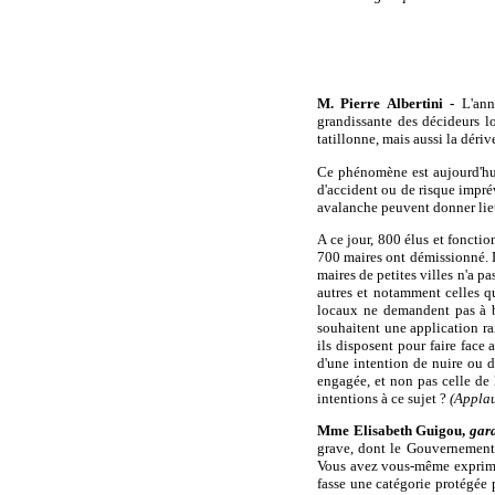
M. Pierre Albertini -
L'anné
grandissante des décideurs lo
tatillonne, mais aussi la dériv
Ce phénomène est aujourd'hui
d'accident ou de risque impré
avalanche peuvent donner lieu
A ce jour, 800 élus et fonctio
700 maires ont démissionné. 
maires de petites villes n'a p
autres et notamment celles qu
locaux ne demandent pas à bén
souhaitent une application ra
ils disposent pour faire face
d'une intention de nuire ou d
engagée, et non pas celle de 
intentions à ce sujet ?
(Applau
Mme Elisabeth Guigou,
gard
grave, dont le Gouvernement 
Vous avez vous-même exprimé v
fasse une catégorie protégée p