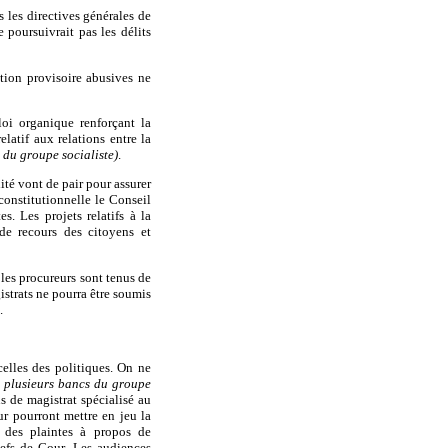
 les directives générales de
poursuivrait pas les délits
ntion provisoire abusives ne
loi organique renforçant la
elatif aux relations entre la
 du groupe socialiste)
.
té vont de pair pour assurer
constitutionnelle le Conseil
es. Les projets relatifs à la
 de recours des citoyens et
 les procureurs sont tenus de
gistrats ne pourra être soumis
.
celles des politiques. On ne
 plusieurs bancs du groupe
ns de magistrat spécialisé au
r pourront mettre en jeu la
r des plaintes à propos de
hefs de Cour. Les audiences