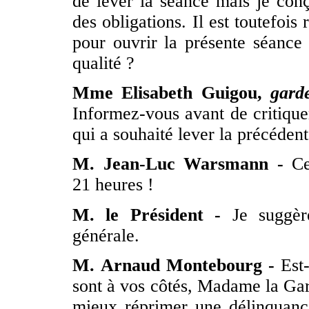
de lever la séance mais je co
des obligations. Il est toutefois
pour ouvrir la présente séance :
qualité ?
Mme Elisabeth Guigou,
gard
Informez-vous avant de critiquer
qui a souhaité lever la précéden
M. Jean-Luc Warsmann -
Cel
21 heures !
M. le Président -
Je suggère
générale.
M. Arnaud Montebourg -
Est-
sont à vos côtés, Madame la Ga
mieux réprimer une délinquanc