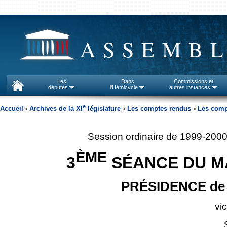
ASSEMBL
Les
Dans
Commissions et
députés
l'Hémicycle
autres instances
e
Accueil
Archives de la XI
législature
Les comptes rendus
Les comp
>
>
>
Session ordinaire de 1999-200
ÈME
3
SÉANCE DU MA
PRÉSIDENCE de 
vi