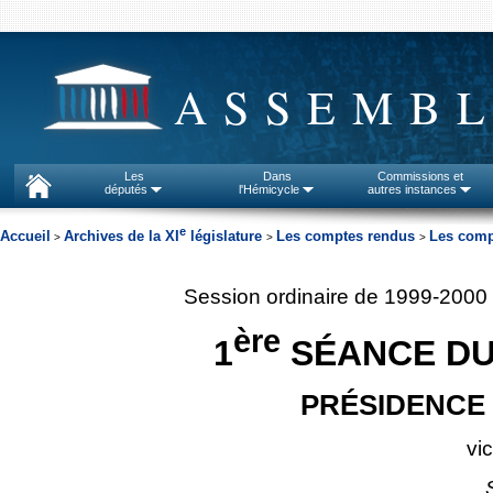
ASSEMBL
Les
Dans
Commissions et
députés
l'Hémicycle
autres instances
e
Accueil
Archives de la XI
législature
Les comptes rendus
Les comp
>
>
>
Session ordinaire de 1999-2000
ère
1
SÉANCE DU 
PRÉSIDENCE 
vi