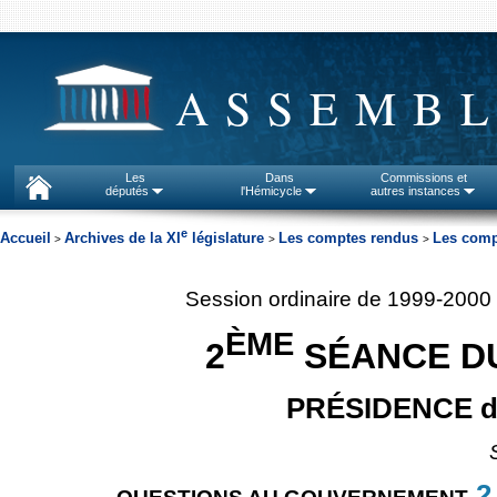
ASSEMBL
Les
Dans
Commissions et
députés
l'Hémicycle
autres instances
e
Accueil
Archives de la XI
législature
Les comptes rendus
Les comp
>
>
>
Session ordinaire de 1999-2000
ÈME
2
SÉANCE DU
PRÉSIDENCE d
2