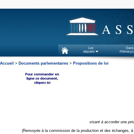
AS
Les
Dans
députés
l'Hémicyc
Accueil
>
Documents parlementaires
>
Propositions de loi
visant à accorder une prior
(Renvoyée à la commission de la production et des échanges, à d