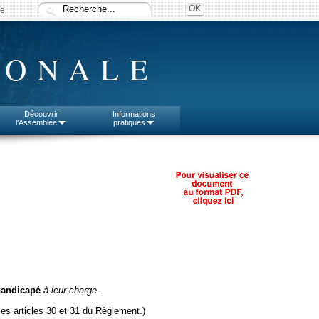
ée
IONALE
Découvrir
Informations
l'Assemblée
pratiques
handicapé
à leur charge.
es articles 30 et 31 du Règlement.)