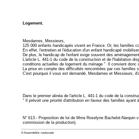
Logement.
Mesdames, Messieurs,
125 000 enfants handicapés vivent en France. Or, les familles co
En effet, l'entretien et l'éducation d'un enfant handicapé mobilis
De plus, le handicap de l'enfant exige souvent des aménagements
L'article L. 441-1 du code de la construction et de l'habitation 
conditions actuelles de logement du ménage ". Il convient donc d
La prise en compte des difficultés rencontrées par ces familles ser
C'est pourquoi il vous est demandé, Mesdames et Messieurs, d'adop
Dans le premier alinéa de l'article L. 441-1 du code de la constru
" Il prévoit une priorité d'attribution en faveur des familles ayant
N° 613.- Proposition de loi de Mme Roselyne Bachelot-Narquin vis
commission de la production).
© Assemblée nationale