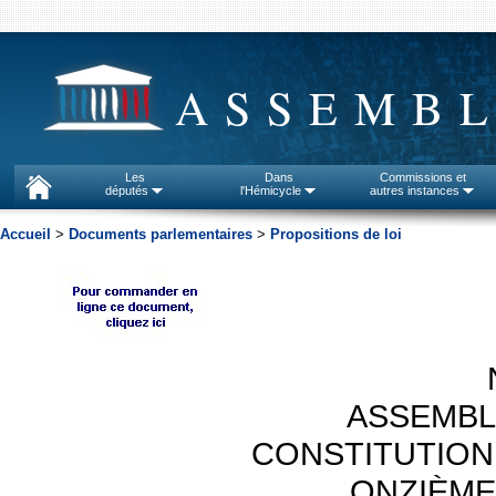
ASSEMBL
Les
Dans
Commissions et
députés
l'Hémicycle
autres instances
Accueil
>
Documents parlementaires
>
Propositions de loi
ASSEMBL
CONSTITUTION
ONZIÈME