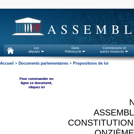
ASSEMBL
Les
Dans
Commissions et
députés
l'Hémicycle
autres instances
Accueil
>
Documents parlementaires
>
Propositions de loi
N
ASSEMBL
CONSTITUTION
ONZIÈME