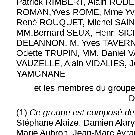
Patrick RIMBERT, Alain ROD
ROMAN,Yves ROME, Mme Yve
René ROUQUET, Michel SAI
MM.Bernard SEUX, Henri SIC
DELANNON, M. Yves TAVERN
Odette TRUPIN, MM. Daniel 
VAUZELLE, Alain VIDALIES, J
YAMGNANE
et les membres du groupe s
D
(1)
Ce groupe est composé de
Stéphane Alaize, Damien Alar
Marie Aubron, Jean-Marc Ayra