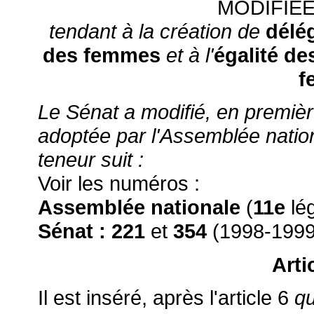
MODIFIÉE
tendant à la création de
délé
des femmes
et à l'
égalité d
f
Le Sénat a modifié, en première 
adoptée par l'Assemblée nation
teneur suit :
Voir les numéros :
Assemblée nationale
(
11e
lég
Sénat :
221
et
354
(1998-1999
Arti
Il est inséré, après l'article 6
q