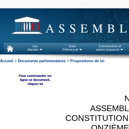
ASSEMBL
Les
Dans
Commissions et
députés
l'Hémicycle
autres instances
Accueil
>
Documents parlementaires
>
Propositions de loi
N
ASSEMBL
CONSTITUTION
ONZIÈME