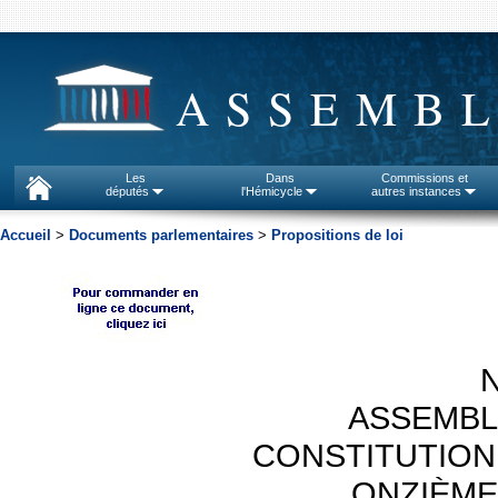
ASSEMBL
Les
Dans
Commissions et
députés
l'Hémicycle
autres instances
Accueil
>
Documents parlementaires
>
Propositions de loi
N
ASSEMBL
CONSTITUTION
ONZIÈME