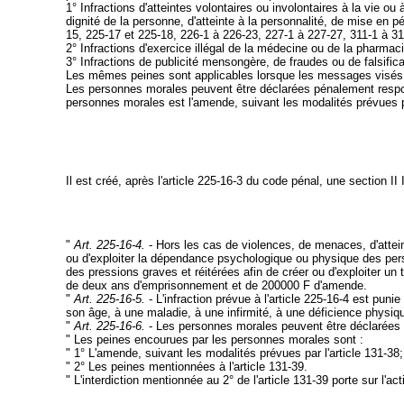
1° Infractions d'atteintes volontaires ou involontaires à la vie ou
dignité de la personne, d'atteinte à la personnalité, de mise en 
15, 225-17 et 225-18, 226-1 à 226-23, 227-1 à 227-27, 311-1 à 31
2° Infractions d'exercice illégal de la médecine ou de la pharmaci
3° Infractions de publicité mensongère, de fraudes ou de falsific
Les mêmes peines sont applicables lorsque les messages visés à l
Les personnes morales peuvent être déclarées pénalement responsa
personnes morales est l'amende, suivant les modalités prévues pa
Il est créé, après l'article 225-16-3 du code pénal, une section II 
"
Art. 225-16-4.
- Hors les cas de violences, de menaces, d'atteint
ou d'exploiter la dépendance psychologique ou physique des perso
des pressions graves et réitérées afin de créer ou d'exploiter un 
de deux ans d'emprisonnement et de 200000 F d'amende.
"
Art. 225-16-5.
- L'infraction prévue à l'article 225-16-4 est pun
son âge, à une maladie, à une infirmité, à une déficience physi
"
Art. 225-16-6.
- Les personnes morales peuvent être déclarées r
" Les peines encourues par les personnes morales sont :
" 1° L'amende, suivant les modalités prévues par l'article 131-38;
" 2° Les peines mentionnées à l'article 131-39.
" L'interdiction mentionnée au 2° de l'article 131-39 porte sur l'ac