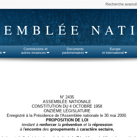
Recherche avanc
SEMBLÉE NAT
Commissions et
Documents
Europe
le
autres instances
parlementaires
et international
N° 2435
ASSEMBLÉE NATIONALE
CONSTITUTION DU 4 OCTOBRE 1958
ONZIÈME LÉGISLATURE
Enregistré à la Présidence de l'Assemblée nationale le 30 mai 2000.
PROPOSITION DE LOI
tendant à
renforcer
la
prévention
et la
répression
à l'
encontre
des
groupements
à
caractère sectaire,