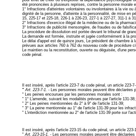
été prononcées à plusieurs reprises, contre la personne morale el
1° Infractions d'atteintes volontaires ou involontaires à la vie ou
dignité de la personne, d'atteinte à la personnalité, de mise en 
15, 225-17 et 225-18, 226-1 à 226-23, 227-1 à 227-27, 311-1 à 31
2° Infractions d'exercice illégal de la médecine ou de la pharmaci
3° Infractions de publicité mensongère, de fraudes ou de falsific
La procédure de dissolution est portée devant le tribunal de gran
La demande est formée, instruite et jugée conformément à la proc
Le délai d'appel est de quinze jours, Le président de chambre à laqu
prévues aux articles 760 à 762 du nouveau code de procédure civ
Le maintien ou la reconstitution, ouverte ou déguisée, d'une perso
code pénal.
Il est inséré, après l'article 223-7 du code pénal, un article 223-7-
"
Art. 223-7-1.
- Les personnes morales peuvent être déclarées pén
" Les peines encourues par les personnes morales sont :
" 1° L'amende, suivant les modalités prévues par l'article 131-38;
" 2° Les peines mentionnées du 2° à 9° de l'article 131-39;
" 3° La peine mentionnée au 1° de l'article 131-39 pour les infrac
" L'interdiction mentionnée au 2° de l'article 131-39 porte sur l'ac
Il est inséré, après l'article 223-15 du code pénal, un article 223-1
"
Art. 223-15-1.
- Les personnes morales peuvent être déclarées pé