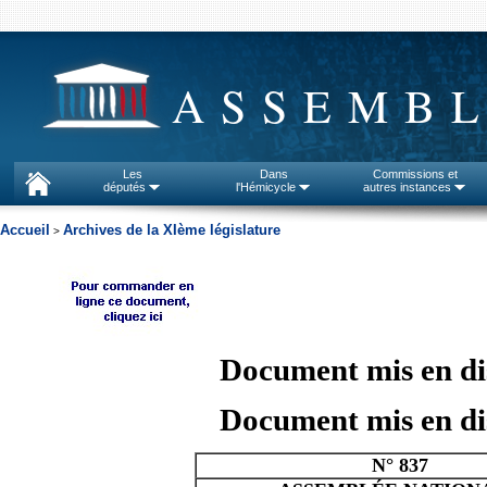
ASSEMBL
Les
Dans
Commissions et
députés
l'Hémicycle
autres instances
Accueil
Archives de la XIème législature
>
Document mis en dis
Document mis en dis
N° 837