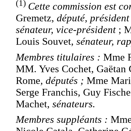
(1)
Cette commission est c
Gremetz,
député,
présiden
sénateur, vice-président
; 
Louis Souvet,
sénateur, ra
Membres titulaires :
Mme R
MM. Yves Cochet, Gaëtan G
Rome
, députés ;
Mme Marie
Serge Franchis, Guy Fische
Machet,
sénateurs.
Membres suppléants :
Mmes