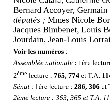
Nicole Catala, Catherine 
Bernard Accoyer, Germain 
députés ;
Mmes Nicole Bor
Jacques Bimbenet, Louis B
Jourdain, Jean-Louis Lorra
Voir les numéros
:
Assemblée nationale
: 1ère lectur
ème
2
lecture :
765, 774
et T.A.
11
Sénat
: 1ère lecture :
286, 306
et 
2ème lecture : 363, 365 et T.A. 