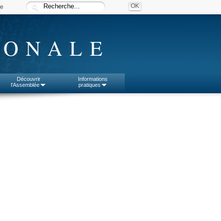
ée
IONALE
Découvrir
Informations
l'Assemblée
pratiques