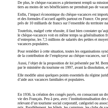
De plus, le chèque-vacances a pleinement rempli sa mission 
tiers au moins de ses bénéficiaires ne prendrait pas de vaca
Enfin, l’impact économique du chèque-vacances est important
et des formules d’accueil agréés partout en France. On peu
près de 10 milliards de francs sur l’ensemble du territoire na
Toutefois, malgré cette réussite, il faut bien constater qu
le chèque-vacances voit en même temps sa généralisation frei
d’entreprise, les 7,5 millions de salariés des petites et moy
vacances populaires.
Pour remédier à cette situation, toutes les organisations syn
de la contribution de l’employeur au chèque-vacances, sur le
Aussi, l’objet de la proposition de loi présentée par M. Ber
par le ministère du tourisme en 1997, avant la dissolution, 
Elle modifie ainsi quelques points essentiels du régime juri
d’aide aux vacances familiales et populaires.
En 1936, la création des congés payés, en consacrant un dr
vie des Français. Peu à peu, avec l’institutionnalisation de
relevant d’un tourisme social corporatif, catégoriel ou assoc
prix. Parallèlement, les hôtels, les campings, les clubs de v