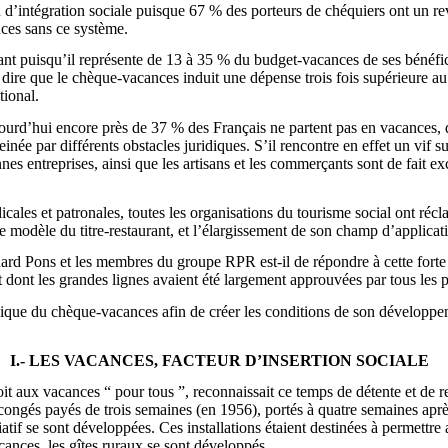
d’intégration sociale puisque 67 % des porteurs de chéquiers ont un rev
nces sans ce système.
 puisqu’il représente de 13 à 35 % du budget-vacances de ses bénéficia
t dire que le chèque-vacances induit une dépense trois fois supérieure
tional.
’aujourd’hui encore près de 37 % des Français ne partent pas en vacance
née par différents obstacles juridiques. S’il rencontre en effet un vif 
ennes entreprises, ainsi que les artisans et les commerçants sont de fait 
dicales et patronales, toutes les organisations du tourisme social ont ré
 modèle du titre-restaurant, et l’élargissement de son champ d’applicat
nard Pons et les membres du groupe RPR est-il de répondre à cette forte 
et dont les grandes lignes avaient été largement approuvées par tous les 
dique du chèque-vacances afin de créer les conditions de son développeme
I.- LES VACANCES, FACTEUR D’INSERTION SOCIALE
oit aux vacances “ pour tous ”, reconnaissait ce temps de détente et 
s congés payés de trois semaines (en 1956), portés à quatre semaines aprè
iatif se sont développées. Ces installations étaient destinées à permettr
acances, les gîtes ruraux se sont développés.