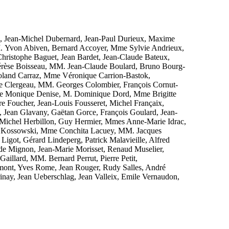
Jean-Michel Dubernard, Jean-Paul Durieux, Maxime
 Yvon Abiven, Bernard Accoyer, Mme Sylvie Andrieux,
hristophe Baguet, Jean Bardet, Jean-Claude Bateux,
rèse Boisseau, MM. Jean-Claude Boulard, Bruno Bourg-
 Roland Carraz, Mme Véronique Carrion-Bastok,
se Clergeau, MM. Georges Colombier, François Cornut-
me Monique Denise, M. Dominique Dord, Mme Brigitte
e Foucher, Jean-Louis Fousseret, Michel Françaix,
 Jean Glavany, Gaëtan Gorce, François Goulard, Jean-
Michel Herbillon, Guy Hermier, Mmes Anne-Marie Idrac,
ues Kossowski, Mme Conchita Lacuey, MM. Jacques
igot, Gérard Lindeperg, Patrick Malavieille, Alfred
e Mignon, Jean-Marie Morisset, Renaud Muselier,
aillard, MM. Bernard Perrut, Pierre Petit,
emont, Yves Rome, Jean Rouger, Rudy Salles, André
inay, Jean Ueberschlag, Jean Valleix, Emile Vernaudon,