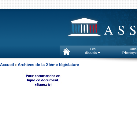
AS
Les
Dans
députés
l'Hémicyc
Accueil
Archives de la XIème législature
>