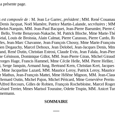
a présente page.
es est composée de :
M. Jean Le Garrec,
président
; MM. René Couanau, 
enis Jacquat, Noël Mamère, Patrice Martin-Lalande,
secrétaires
;
MM.
lot-Narquin, MM. Jean-Paul Bacquet, Jean-Pierre Baeumler, Pierre-C
 Bello, Yvette Benayoun-Nakache, M. Patrick Bloche, Mme Marie-Thé
ial, Louis de Broissia, Alain Calmat, Pierre Carassus, Pierre Cardo,
rles, Jean-Marc Chavanne, Jean-François Chossy, Mme Marie-Françoi
ien Degauchy, Marcel Dehoux, Jean Delobel, Jean-Jacques Denis, M
 René Dutin, Christian Estrosi, Claude Evin, Jean Falala, Jean-Pierr
 Génisson, Dominique Gillot, MM. Jean-Pierre Giran, Michel Giraud,
orges Hage, Francis Hammel, Mme Cécile Helle, MM. Pierre Hellier, 
ti, Serge Janquin, Armand Jung, Bertrand Kern, Christian Kert, Jacq
, Mme Jacqueline Lazard, MM. Maurice Leroy, Patrick Leroy, Maurice L
 Mathus, Jean-François Mattei, Mme Hélène Mignon, MM. Jean-Claud
Bernard Outin, Michel Pajon, Michel Péricard, Mme Geneviève Perrin-G
 Alfred Recours, Gilles de Robien, François Rochebloine, Marcel Rog
Gérard Terrier, Mmes Marisol Touraine, Odette Trupin, MM. Anicet Tur
mmermann.
SOMMAIRE
—