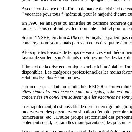
Avec la croissance de l’offre, la demande de loisirs et de v
“ vacances pour tous ”, même si, pour la majorité d’entre eu
En 1996, les analyses du ministère du tourisme montrent que
toutes saisons confondues, leur domicile habituel pour une m
Selon l’INSEE, environ 40 % des Français ne partent pas en
concitoyens ne sont jamais partis au cours des quatre derniè
Alors que les loisirs et le temps de vacances sont théorique
favorable sur leur santé, depuis quelques années les taux de 
L’impact de la crise économique semble ici indéniable. Tout
disponibles. Les catégories professionnelles les moins favori
solutions les plus économiques.
Comme le constatait une étude du CREDOC en novembre
elles-mêmes les vacances comme un surplus, voire comme une
concernées en concluent souvent que les vacances ne sont pas
Très rapidement, il est possible de définir deux grands grou
modestes ou des personnes en situation d’emploi précaire, tel
nombreuses, etc... L’autre groupe est constitué des person
isolement social, les familles monoparentales, les personnes 
Dans leur esprit, comme dans celui de la majorité de nos con