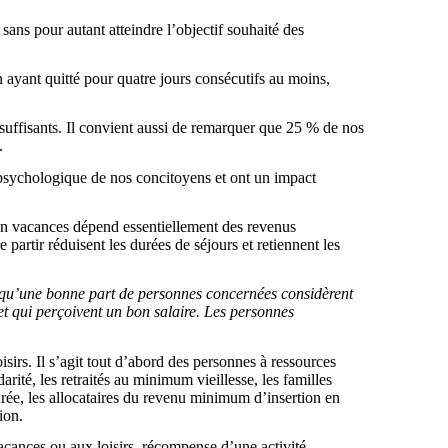
sans pour autant atteindre l’objectif souhaité des
 ayant quitté pour quatre jours consécutifs au moins,
uffisants. Il convient aussi de remarquer que 25 % de nos
.
e psychologique de nos concitoyens et ont un impact
r en vacances dépend essentiellement des revenus
 partir réduisent les durées de séjours et retiennent les
e qu’une bonne part de personnes concernées considèrent
t qui perçoivent un bon salaire. Les personnes
sirs. Il s’agit tout d’abord des personnes à ressources
rité, les retraités au minimum vieillesse, les familles
rée, les allocataires du revenu minimum d’insertion en
ion.
vacances ou aux loisirs, récompense d’une activité