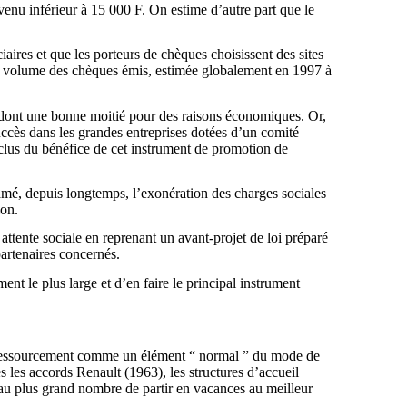
enu inférieur à 15 000 F. On estime d’autre part que le
ires et que les porteurs de chèques choisissent des sites
 au volume des chèques émis, estimée globalement en 1997 à
s, dont une bonne moitié pour des raisons économiques. Or,
succès dans les grandes entreprises dotées d’un comité
exclus du bénéfice de cet instrument de promotion de
clamé, depuis longtemps, l’exonération des charges sociales
ion.
attente sociale en reprenant un avant-projet de loi préparé
partenaires concernés.
nt le plus large et d’en faire le principal instrument
de ressourcement comme un élément “ normal ” du mode de
s les accords Renault (1963), les structures d’accueil
e au plus grand nombre de partir en vacances au meilleur