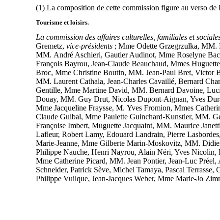
(1) La composition de cette commission figure au verso de l
Tourisme et loisirs.
La commission des affaires culturelles, familiales et social
Gremetz,
vice-présidents
; Mme Odette Grzegrzulka, MM. D
MM. André Aschieri, Gautier Audinot, Mme Roselyne Bache
François Bayrou, Jean-Claude Beauchaud, Mmes Huguette
Broc, Mme Christine Boutin, MM. Jean-Paul Bret, Victor Br
MM. Laurent Cathala, Jean-Charles Cavaillé, Bernard Cha
Gentille, Mme Martine David, MM. Bernard Davoine, Luc
Douay, MM. Guy Drut, Nicolas Dupont-Aignan, Yves Durand,
Mme Jacqueline Fraysse, M. Yves Fromion, Mmes Catherine
Claude Guibal, Mme Paulette Guinchard-Kunstler, MM. Ge
Françoise Imbert, Muguette Jacquaint, MM. Maurice Janet
Lafleur, Robert Lamy, Edouard Landrain, Pierre Lasbordes
Marie-Jeanne, Mme Gilberte Marin-Moskovitz, MM. Didier
Philippe Nauche, Henri Nayrou, Alain Néri, Yves Nicolin, 
Mme Catherine Picard, MM. Jean Pontier, Jean-Luc Préel,
Schneider, Patrick Sève, Michel Tamaya, Pascal Terrasse, 
Philippe Vuilque, Jean-Jacques Weber, Mme Marie-Jo Zi