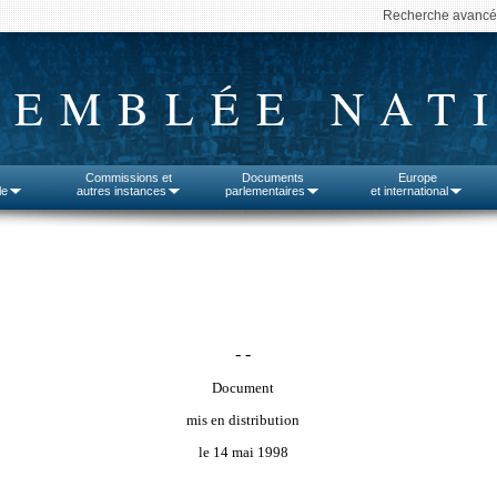
Recherche avanc
SEMBLÉE NAT
Commissions et
Documents
Europe
le
autres instances
parlementaires
et international
- -
Document
mis en distribution
le 14 mai 1998