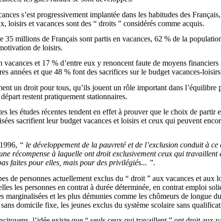
acances s’est progressivement implantée dans les habitudes des Français, 
x, loisirs et vacances sont des “ droits ” considérés comme acquis.
 35 millions de Français sont partis en vacances, 62 % de la population
otivation de loisirs.
 vacances et 17 % d’entre eux y renoncent faute de moyens financiers s
res années et que 48 % font des sacrifices sur le budget vacances-loisirs
ment un droit pour tous, qu’ils jouent un rôle important dans l’équilibr
départ restent pratiquement stationnaires.
es les études récentes tendent en effet à prouver que le choix de parti
sées sacrifient leur budget vacances et loisirs et ceux qui peuvent encore
 1996,
“ le développement de la pauvreté et de l’exclusion conduit à c
 récompense à laquelle ont droit exclusivement ceux qui travaillent e
 faites pour elles, mais pour des privilégiés... ”.
pes de personnes actuellement exclus du “ droit ” aux vacances et aux loi
les les personnes en contrat à durée déterminée, en contrat emploi solida
nes marginalisées et les plus démunies comme les chômeurs de longue du
sans domicile fixe, les jeunes exclus du système scolaire sans qualificat
citoyens, l’idée existe que “ seuls ceux qui travaillent ” ont droit aux 