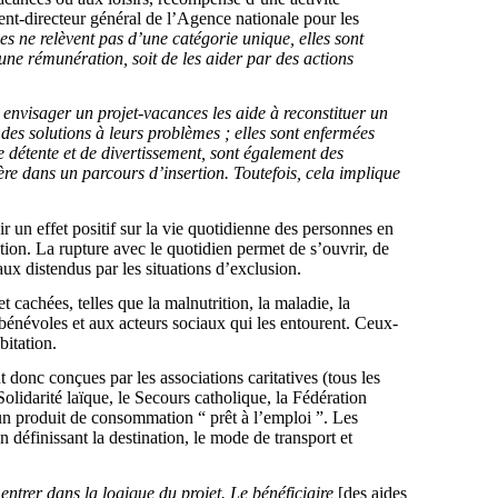
nt-directeur général de l’Agence nationale pour les
es ne relèvent pas d’une catégorie unique, elles sont
 une rémunération, soit de les aider par des actions
 envisager un projet-vacances les aide à reconstituer un
 des solutions à leurs problèmes ; elles sont enfermées
 de détente et de divertissement, sont également des
re dans un parcours d’insertion. Toutefois, cela implique
 un effet positif sur la vie quotidienne des personnes en
tation. La rupture avec le quotidien permet de s’ouvrir, de
aux distendus par les situations d’exclusion.
 cachées, telles que la malnutrition, la maladie, la
 bénévoles et aux acteurs sociaux qui les entourent. Ceux-
bitation.
t donc conçues par les associations caritatives (tous les
idarité laïque, le Secours catholique, la Fédération
un produit de consommation “ prêt à l’emploi ”. Les
 définissant la destination, le mode de transport et
 entrer dans la logique du projet. Le bénéficiaire
[des aides