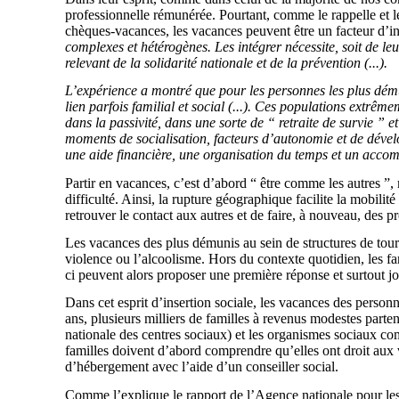
professionnelle rémunérée. Pourtant, comme le rappelle et 
chèques-vacances, les vacances peuvent être un facteur d’in
complexes et hétérogènes. Les intégrer nécessite, soit de leu
relevant de la solidarité nationale et de la prévention (...).
L’expérience a montré que pour les personnes les plus démun
lien parfois familial et social (...). Ces populations extrê
dans la passivité, dans une sorte de “ retraite de survie ” et
moments de socialisation, facteurs d’autonomie et de dévelo
une aide financière, une organisation du temps et un acc
Partir en vacances, c’est d’abord “ être comme les autres ”,
difficulté. Ainsi, la rupture géographique facilite la mobilit
retrouver le contact aux autres et de faire, à nouveau, des p
Les vacances des plus démunis au sein de structures de touris
violence ou l’alcoolisme. Hors du contexte quotidien, les fa
ci peuvent alors proposer une première réponse et surtout joue
Dans cet esprit d’insertion sociale, les vacances des personne
ans, plusieurs milliers de familles à revenus modestes par
nationale des centres sociaux) et les organismes sociaux co
familles doivent d’abord comprendre qu’elles ont droit aux v
d’hébergement avec l’aide d’un conseiller social.
Comme l’explique le rapport de l’Agence nationale pour l