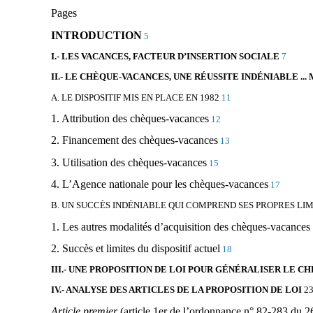
Pages
INTRODUCTION
5
I.- LES VACANCES, FACTEUR D’INSERTION SOCIALE
7
II.- LE CHÈQUE-VACANCES, UNE RÉUSSITE INDÉNIABLE ...
A. LE DISPOSITIF MIS EN PLACE EN 1982
11
1. Attribution des chèques-vacances
12
2. Financement des chèques-vacances
13
3. Utilisation des chèques-vacances
15
4. L’Agence nationale pour les chèques-vacances
17
B. UN SUCCÈS INDÉNIABLE QUI COMPREND SES PROPRES LIM
1. Les autres modalités d’acquisition des chèques-vacances
2. Succès et limites du dispositif actuel
18
III.- UNE PROPOSITION DE LOI POUR GÉNÉRALISER LE 
IV.- ANALYSE DES ARTICLES DE LA PROPOSITION DE LOI
2
Article premier
(article 1er de l’ordonnance n° 82-283 du 2