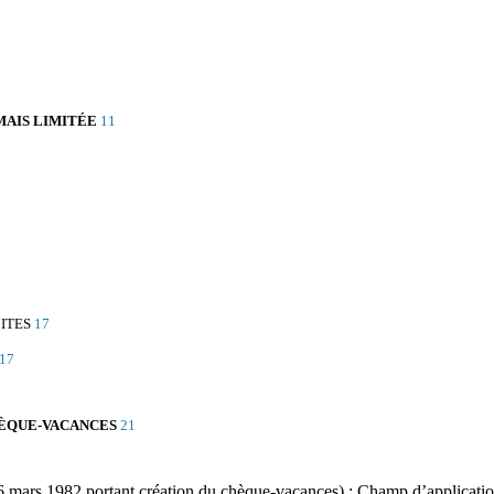
 MAIS LIMITÉE
11
ITES
17
17
CHÈQUE-VACANCES
21
3
6 mars 1982 portant création du chèque-vacances) : Champ d’application