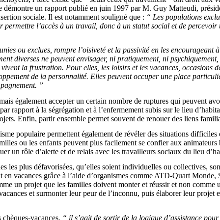
le démontre un rapport publié en juin 1997 par M. Guy Matteudi, préside
sertion sociale. Il est notamment souligné que :
“ Les populations exclu
r permettre l’accès à un travail, donc à un statut social et de percevoir
ies ou exclues, rompre l’oisiveté et la passivité en les encourageant à
mement diverses ne peuvent envisager, ni pratiquement, ni psychiquement,
 vivent la frustration. Pour elles, les loisirs et les vacances, occasions
ppement de la personnalité. Elles peuvent occuper une place particuliè
ompagnement. ”
 mais également accepter un certain nombre de ruptures qui peuvent avoir
é par rapport à la ségrégation et à l’enfermement subis sur le lieu d’habi
rojets. Enfin, partir ensemble permet souvent de renouer des liens famili
me populaire permettent également de révéler des situations difficiles et
milles ou les enfants peuvent plus facilement se confier aux animateurs
r un rôle d’alerte et de relais avec les travailleurs sociaux du lieu d’ha
s les plus défavorisées, qu’elles soient individuelles ou collectives, son
tent en vacances grâce à l’aide d’organismes comme ATD-Quart Monde, Sol
mme un projet que les familles doivent monter et réussir et non comme 
acances et surmonter leur peur de l’inconnu, puis élaborer leur projet en
es chèques-vacances,
“ il s’agit de sortir de la logique d’assistance pour