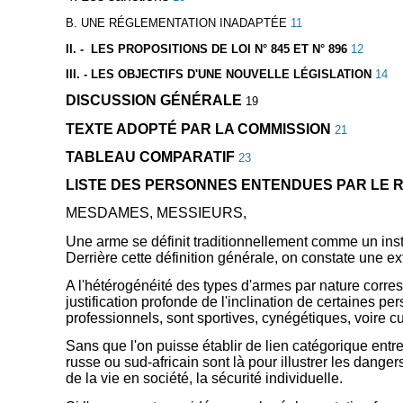
B. UNE RÉGLEMENTATION INADAPTÉE
11
II. - LES PROPOSITIONS DE LOI N° 845 ET N° 896
12
III. - LES OBJECTIFS D'UNE NOUVELLE LÉGISLATION
14
DISCUSSION GÉNÉRALE
19
TEXTE ADOPTÉ PAR LA COMMISSION
21
TABLEAU COMPARATIF
23
LISTE DES PERSONNES ENTENDUES PAR LE
MESDAMES, MESSIEURS,
Une arme se définit traditionnellement comme un inst
Derrière cette définition générale, on constate une e
A l'hétérogénéité des types d'armes par nature corresp
justification profonde de l'inclination de certaines p
professionnels, sont sportives, cynégétiques, voire cu
Sans que l'on puisse établir de lien catégorique entr
russe ou sud-africain sont là pour illustrer les dange
de la vie en société, la sécurité individuelle.