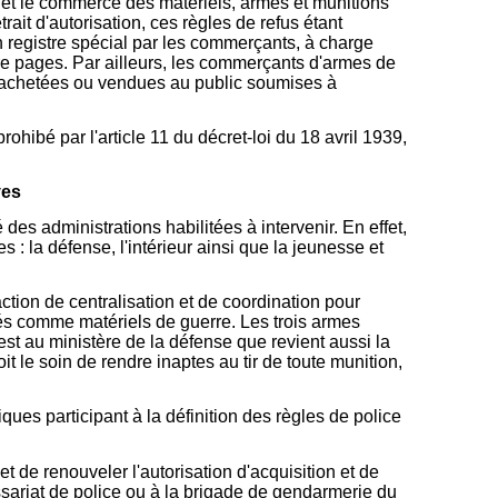
n et le commerce des matériels, armes et munitions
ait d'autorisation, ces règles de refus étant
n registre spécial par les commerçants, à charge
e pages. Par ailleurs, les commerçants d'armes de
s, achetées ou vendues au public soumises à
ohibé par l'article 11 du décret-loi du 18 avril 1939,
ves
des administrations habilitées à intervenir. En effet,
 : la défense, l'intérieur ainsi que la jeunesse et
action de centralisation et de coordination pour
ssés comme matériels de guerre. Les trois armes
'est au ministère de la défense que revient aussi la
 le soin de rendre inaptes au tir de toute munition,
diques participant à la définition des règles de police
et de renouveler l'autorisation d'acquisition et de
sariat de police ou à la brigade de gendarmerie du