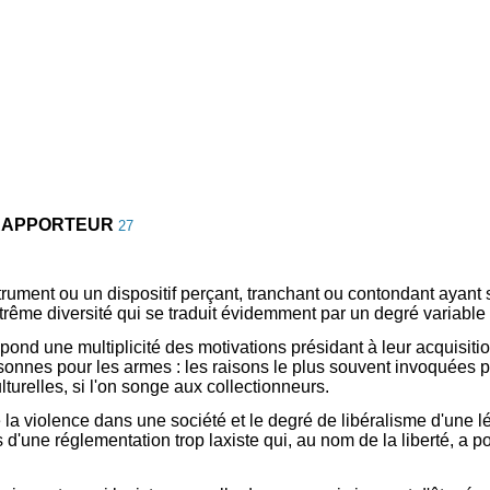
 RAPPORTEUR
27
rument ou un dispositif perçant, tranchant ou contondant ayant s
xtrême diversité qui se traduit évidemment par un degré variable
ond une multiplicité des motivations présidant à leur acquisition
ersonnes pour les armes : les raisons le plus souvent invoquées pa
lturelles, si l'on songe aux collectionneurs.
e la violence dans une société et le degré de libéralisme d'une l
rs d'une réglementation trop laxiste qui, au nom de la liberté, a