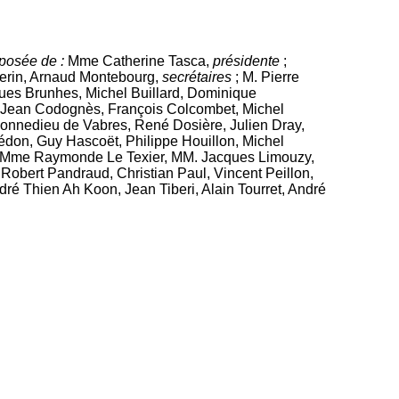
mposée de :
Mme Catherine Tasca,
présidente
;
erin, Arnaud Montebourg,
secrétaires
; M. Pierre
ues Brunhes, Michel Buillard, Dominique
, Jean Codognès, François Colcombet, Michel
Donnedieu de Vabres, René Dosière, Julien Dray,
don, Guy Hascoët, Philippe Houillon, Michel
, Mme Raymonde Le Texier, MM. Jacques Limouzy,
Robert Pandraud, Christian Paul, Vincent Peillon,
ré Thien Ah Koon, Jean Tiberi, Alain Tourret, André