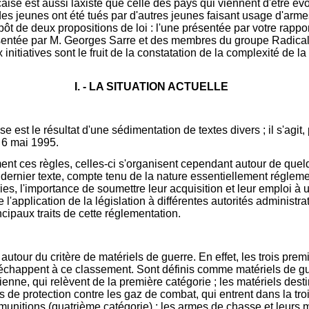
çaise est aussi laxiste que celle des pays qui viennent d'être é
s jeunes ont été tués par d'autres jeunes faisant usage d'armes à
épôt de deux propositions de loi : l'une présentée par votre rappo
sentée par M. Georges Sarre et des membres du groupe Radical, C
 initiatives sont le fruit de la constatation de la complexité de l
I. - LA SITUATION ACTUELLE
e est le résultat d'une sédimentation de textes divers ; il s'agit,
 6 mai 1995.
ment ces règles, celles-ci s'organisent cependant autour de quelq
e dernier texte, compte tenu de la nature essentiellement réglem
ies, l'importance de soumettre leur acquisition et leur emploi à
 l'application de la législation à différentes autorités administra
ipaux traits de cette réglementation.
tour du critère de matériels de guerre. En effet, les trois prem
 échappent à ce classement. Sont définis comme matériels de gue
ienne, qui relèvent de la première catégorie ; les matériels desti
s de protection contre les gaz de combat, qui entrent dans la tr
munitions (quatrième catégorie) ; les armes de chasse et leurs 