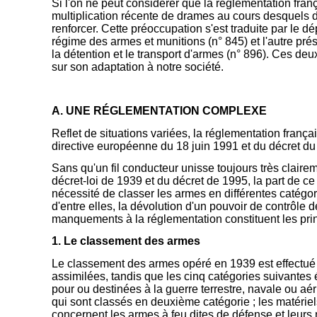
Si l'on ne peut considérer que la réglementation fran
multiplication récente de drames au cours desquels de
renforcer. Cette préoccupation s'est traduite par le d
régime des armes et munitions (n° 845) et l'autre pré
la détention et le transport d'armes (n° 896). Ces deux
sur son adaptation à notre société.
A. UNE RÉGLEMENTATION COMPLEXE
Reflet de situations variées, la réglementation français
directive européenne du 18 juin 1991 et du décret du
Sans qu'un fil conducteur unisse toujours très claire
décret-loi de 1939 et du décret de 1995, la part de c
nécessité de classer les armes en différentes catégor
d'entre elles, la dévolution d'un pouvoir de contrôle de
manquements à la réglementation constituent les princ
1. Le classement des armes
Le classement des armes opéré en 1939 est effectué au
assimilées, tandis que les cinq catégories suivantes
pour ou destinées à la guerre terrestre, navale ou aér
qui sont classés en deuxième catégorie ; les matériel
concernent les armes à feu dites de défense et leurs 