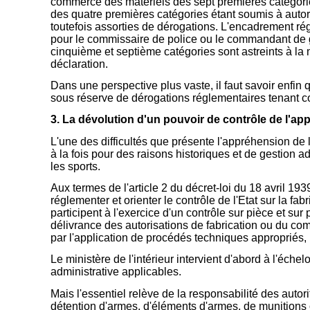
commerce des matériels des sept premières catégories 
des quatre premières catégories étant soumis à autoris
toutefois assorties de dérogations. L'encadrement rég
pour le commissaire de police ou le commandant de g
cinquième et septième catégories sont astreints à la
déclaration.
Dans une perspective plus vaste, il faut savoir enfin q
sous réserve de dérogations réglementaires tenant 
3. La dévolution d'un pouvoir de contrôle de l'appl
L'une des difficultés que présente l'appréhension de l
à la fois pour des raisons historiques et de gestion ad
les sports.
Aux termes de l'article 2 du décret-loi du 18 avril 19
réglementer et orienter le contrôle de l'Etat sur la f
participent à l'exercice d'un contrôle sur pièce et su
délivrance des autorisations de fabrication ou du com
par l'application de procédés techniques appropriés,
Le ministère de l'intérieur intervient d'abord à l'échel
administrative applicables.
Mais l'essentiel relève de la responsabilité des autori
détention d'armes, d'éléments d'armes, de munitions 