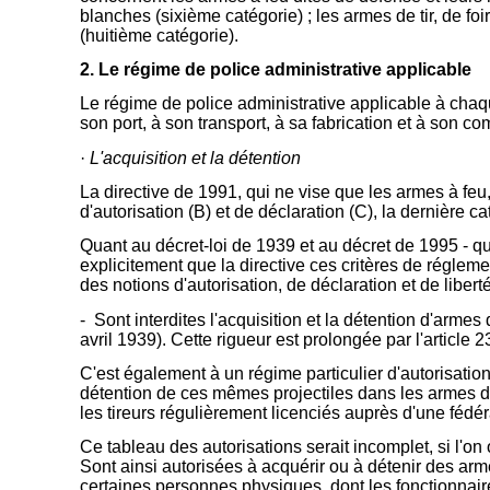
blanches (sixième catégorie) ; les armes de tir, de fo
(huitième catégorie).
2. Le régime de police administrative applicable
Le régime de police administrative applicable à chaque
son port, à son transport, à sa fabrication et à son c
·
L'acquisition et la détention
La directive de 1991, qui ne vise que les armes à feu,
d'autorisation (B) et de déclaration (C), la dernière 
Quant au décret-loi de 1939 et au décret de 1995 - qui
explicitement que la directive ces critères de régleme
des notions d'autorisation, de déclaration et de liberté
- Sont interdites l'acquisition et la détention d'arme
avril 1939). Cette rigueur est prolongée par l'article
C'est également à un régime particulier d'autorisation 
détention de ces mêmes projectiles dans les armes de
les tireurs régulièrement licenciés auprès d'une fédéra
Ce tableau des autorisations serait incomplet, si l'on 
Sont ainsi autorisées à acquérir ou à détenir des a
certaines personnes physiques, dont les fonctionnair