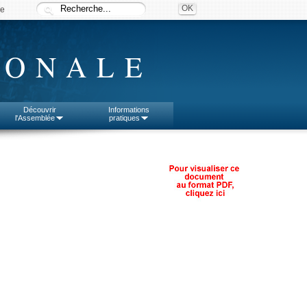
ée
IONALE
Découvrir
Informations
l'Assemblée
pratiques