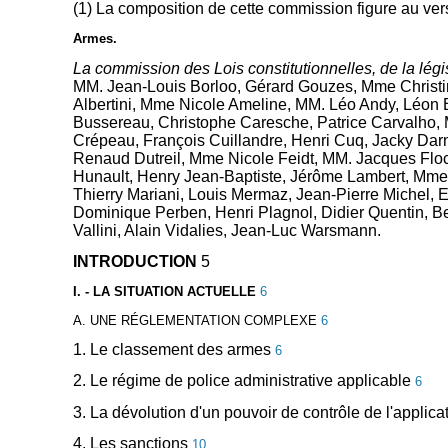
(1) La composition de cette commission figure au ver
Armes.
La commission des Lois constitutionnelles, de la légi
MM. Jean-Louis Borloo, Gérard Gouzes, Mme Christ
Albertini, Mme Nicole Ameline, MM. Léo Andy, Léon 
Bussereau, Christophe Caresche, Patrice Carvalho,
Crépeau, François Cuillandre, Henri Cuq, Jacky Dar
Renaud Dutreil, Mme Nicole Feidt, MM. Jacques Floc
Hunault, Henry Jean-Baptiste, Jérôme Lambert, Mm
Thierry Mariani, Louis Mermaz, Jean-Pierre Michel, 
Dominique Perben, Henri Plagnol, Didier Quentin, Ber
Vallini, Alain Vidalies, Jean-Luc Warsmann.
INTRODUCTION
5
I. - LA SITUATION ACTUELLE
6
A. UNE RÉGLEMENTATION COMPLEXE
6
1. Le classement des armes
6
2. Le régime de police administrative applicable
6
3. La dévolution d'un pouvoir de contrôle de l'applicat
4. Les sanctions
10