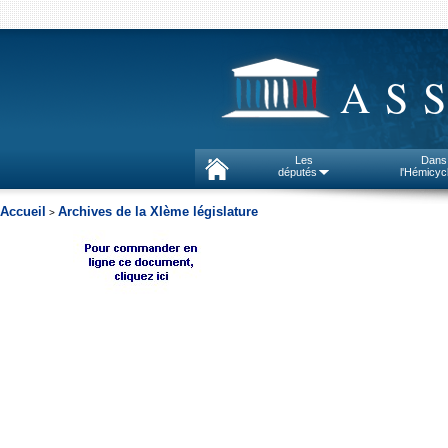
AS
Les
Dans
députés
l'Hémicyc
Accueil
Archives de la XIème législature
>