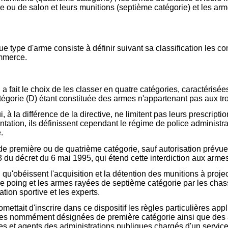
ire ou de salon et leurs munitions (septième catégorie) et les arm
 type d'arme consiste à définir suivant sa classification les con
ommerce.
 a fait le choix de les classer en quatre catégories, caractérisée
catégorie (D) étant constituée des armes n'appartenant pas aux tr
, à la différence de la directive, ne limitent pas leurs prescript
ntation, ils définissent cependant le régime de police administr
.
s de première ou de quatrième catégorie, sauf autorisation prévue
 23 du décret du 6 mai 1995, qui étend cette interdiction aux arme
qu'obéissent l'acquisition et la détention des munitions à project
 poing et les armes rayées de septième catégorie par les chasse
tion sportive et les experts.
omettait d'inscrire dans ce dispositif les règles particulières ap
rmes nommément désignées de première catégorie ainsi que des 
es et agents des administrations publiques chargés d'un service