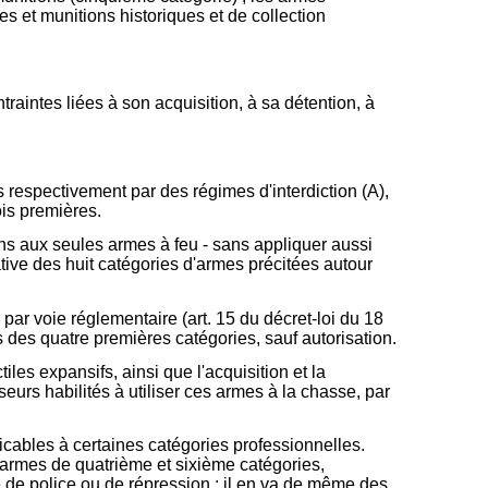
es et munitions historiques et de collection
traintes liées à son acquisition, à sa détention, à
s respectivement par des régimes d'interdiction (A),
ois premières.
ions aux seules armes à feu - sans appliquer aussi
ative des huit catégories d'armes précitées autour
 par voie réglementaire (art. 15 du décret-loi du 18
s des quatre premières catégories, sauf autorisation.
iles expansifs, ainsi que l'acquisition et la
urs habilités à utiliser ces armes à la chasse, par
plicables à certaines catégories professionnelles.
armes de quatrième et sixième catégories,
 de police ou de répression ; il en va de même des