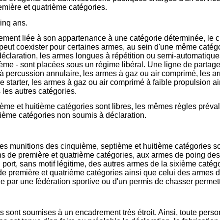
mière et quatrième catégories.
inq ans.
ment liée à son appartenance à une catégorie déterminée, le cri
peut coexister pour certaines armes, au sein d'une même catégor
 déclaration, les armes longues à répétition ou semi-automatiqu
ième - sont placées sous un régime libéral. Une ligne de partag
 à percussion annulaire, les armes à gaz ou air comprimé, les arm
de starter, les armes à gaz ou air comprimé à faible propulsion 
les autres catégories.
ixième et huitième catégories sont libres, les mêmes règles préva
ième catégories non soumis à déclaration.
des munitions des cinquième, septième et huitième catégories sont
ns de première et quatrième catégories, aux armes de poing des
rt, sans motif légitime, des autres armes de la sixième catégor
 de première et quatrième catégories ainsi que celui des armes 
ée par une fédération sportive ou d'un permis de chasser permett
sont soumises à un encadrement très étroit. Ainsi, toute personn