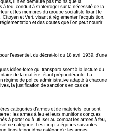
voqués, il n'en demeure pas moins que la
 feu, conduit à s'interroger sur la nécessité de la
rteur et les membres du groupe socialiste fixant le
itoyen et Vert, visant à réglementer l'acquisition,
a réglementation et des doutes que l'on peut nourrir
 pour l'essentiel, du décret-loi du 18 avril 1939, d'une
ues idées-force qui transparaissent à la lecture du
entaire de la matière, étant prépondérante. La
 un régime de police administrative adapté à chacune
tives, la justification de sanctions en cas de
ières catégories d'armes et de matériels leur sont
rre : les armes à feu et leurs munitions conçues
nés à porter ou à utiliser au combat les armes à feu,
oisième catégorie. Les cinq catégories suivantes
munitions (cinquième catégorie) ; les armes