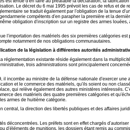
est tenue d'en faire au préalable la déclaration, la fabricatio
ation. Le décret du 6 mai 1995 prévoit les cas de refus et de retr
lementaire se traduit également par l'obligation de la tenue d'u
endarmerie compétents d'en parapher la première et la dernièr
 même obligation d'inscription sur un registre des armes louée
ue l'importation des matériels des six premières catégories est pr
compte notamment de nos obligations communautaires.
ication de la législation à différentes autorités administrati
a réglementation existante réside également dans la multiplicité 
ministrative, trois administrations sont principalement concernées
39, il incombe au ministre de la défense nationale d'exercer une 
abrication et le commerce des matériels, qu'ils soient ou non cla
r place, qui relève également des autres ministères intéressés. C
merce des matériels des quatre premières catégories et qu'échoit
 les armes de huitième catégorie.
on central, la direction des libertés publiques et des affaires juri
tés déconcentrées. Les préfets sont en effet chargés d'autoriser 
ou d'éléments de munitions, les dossiers étant remis au commis