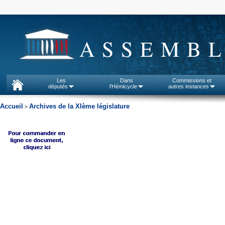
ASSEMBL
Les
Dans
Commissions et
députés
l'Hémicycle
autres instances
Accueil
Archives de la XIème législature
>