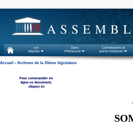
ASSEMBL
Les
Dans
Commissions et
députés
l'Hémicycle
autres instances
Accueil
Archives de la XIème législature
>
SO