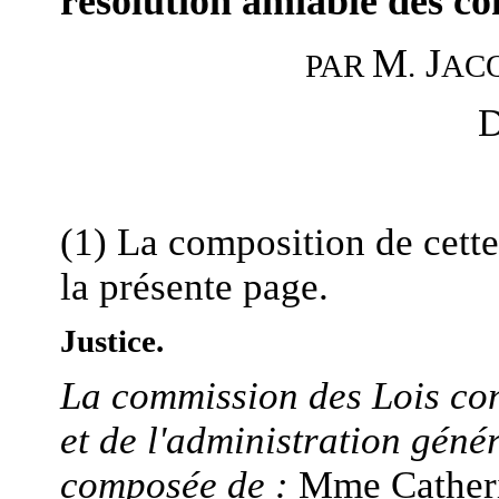
résolution amiable des con
M
J
.
AC
PAR
D
(1) La composition de cett
la présente page.
Justice.
La commission des Lois cons
et de l'administration géné
composée de :
Mme Catheri