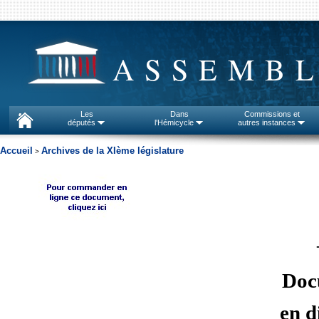
ASSEMBL
Les
Dans
Commissions et
députés
l'Hémicycle
autres instances
Accueil
Archives de la XIème législature
>
Doc
en d