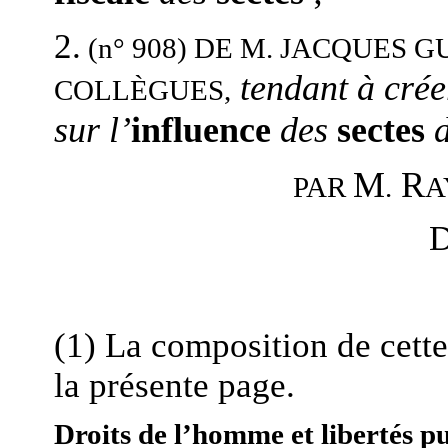
2.
(n° 908)
DE M. JACQUES G
tendant à cré
COLLÈGUES,
sur l’
influence
des
sectes
M
R
A
PAR
.
D
(1) La composition de cett
la présente page.
Droits de l’homme et libertés p