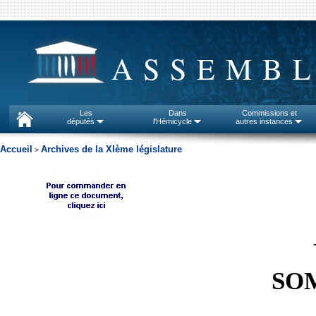
ASSEMBL
Les
Dans
Commissions et
députés
l'Hémicycle
autres instances
Accueil
Archives de la XIème législature
>
SO