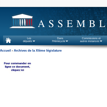
ASSEMBL
Les
Dans
Commissions et
députés
l'Hémicycle
autres instances
Accueil
Archives de la XIème législature
>