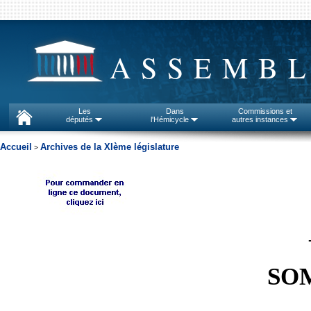
ASSEMBL
Les
Dans
Commissions et
députés
l'Hémicycle
autres instances
Accueil
Archives de la XIème législature
>
SO