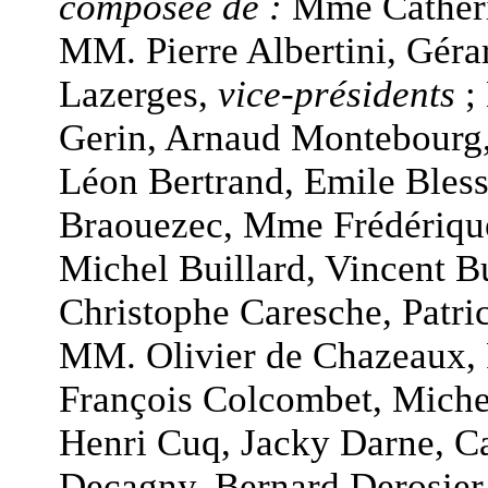
composée de :
Mme Catheri
MM. Pierre Albertini, Gér
Lazerges,
vice-présidents
;
Gerin, Arnaud Montebourg
Léon Bertrand, Emile Bless
Braouezec, Mme Frédériqu
Michel Buillard, Vincent B
Christophe Caresche, Patri
MM. Olivier de Chazeaux, 
François Colcombet, Michel
Henri Cuq, Jacky Darne, Ca
Decagny, Bernard Derosier