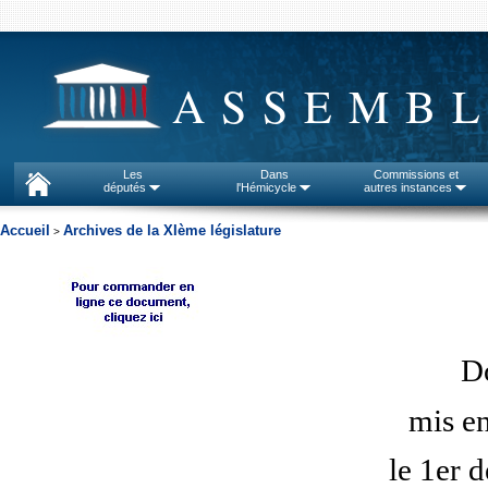
ASSEMBL
Les
Dans
Commissions et
députés
l'Hémicycle
autres instances
Accueil
Archives de la XIème législature
>
D
mis en
le 1er 