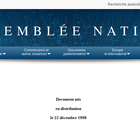
Recherche avanc
SEMBLÉE NAT
Commissions et
Documents
Europe
le
autres instances
parlementaires
et international
Document mis
en distribution
le 22 décembre 1998