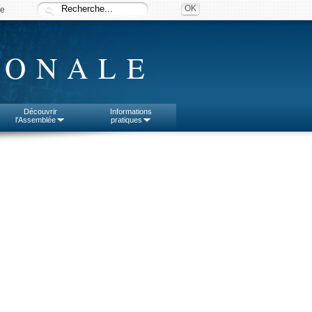
ée
IONALE
Découvrir
Informations
l'Assemblée
pratiques