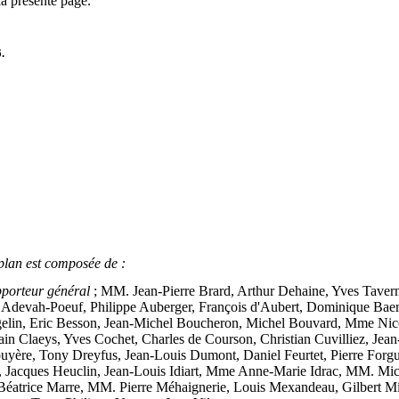
a présente page.
.
plan est composée de :
porteur général
; MM. Jean-Pierre Brard, Arthur Dehaine, Yves Tavern
devah-Poeuf, Philippe Auberger, François d'Aubert, Dominique Baert, 
ergelin, Eric Besson, Jean-Michel Boucheron, Michel Bouvard, Mme Ni
in Claeys, Yves Cochet, Charles de Courson, Christian Cuvilliez, Jean
yère, Tony Dreyfus, Jean-Louis Dumont, Daniel Feurtet, Pierre Forgue
Jacques Heuclin, Jean-Louis Idiart, Mme Anne-Marie Idrac, MM. Miche
atrice Marre, MM. Pierre Méhaignerie, Louis Mexandeau, Gilbert Mitt