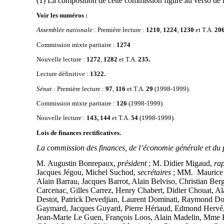
(1) La composition de cette commission figure au verso de l
Voir les numéros :
Assemblée nationale
: Première lecture :
1210
,
1224
,
1230
et T.A.
206
Commission mixte paritaire :
1274
Nouvelle lecture :
1272
,
1282
et T.A.
235.
Lecture définitive :
1322.
Sénat
: Première lecture :
97
,
116
et T.A.
29
(1998-1999).
Commission mixte paritaire :
126
(1998-1999).
Nouvelle lecture :
143, 144
et T.A.
54
(1998-1999).
Lois de finances rectificatives.
La commission des finances, de l’économie générale et du 
M. Augustin Bonrepaux,
président
; M. Didier Migaud,
rap
Jacques Jégou, Michel Suchod,
secrétaires
; MM. Maurice A
Alain Barrau, Jacques Barrot, Alain Belviso, Christian B
Carcenac, Gilles Carrez, Henry Chabert, Didier Chouat, Ala
Destot, Patrick Devedjian, Laurent Dominati, Raymond Dou
Gaymard, Jacques Guyard, Pierre Hériaud, Edmond Hervé, 
Jean-Marie Le Guen, François Loos, Alain Madelin, Mme Bé