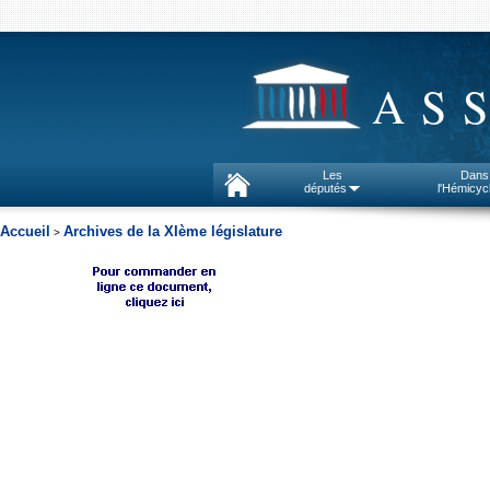
AS
Les
Dans
députés
l'Hémicyc
Accueil
Archives de la XIème législature
>