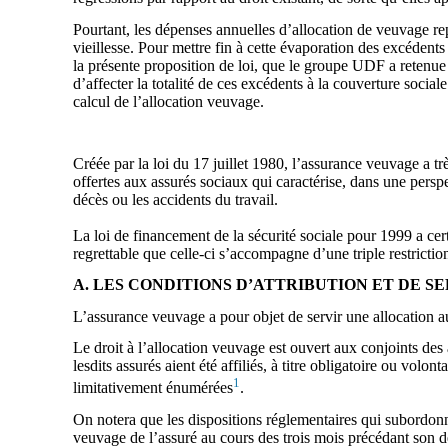
Pourtant, les dépenses annuelles d’allocation de veuvage repr
vieillesse. Pour mettre fin à cette évaporation des excédent
la présente proposition de loi, que le groupe UDF a retenue p
d’affecter la totalité de ces excédents à la couverture social
calcul de l’allocation veuvage.
Créée par la loi du 17 juillet 1980, l’assurance veuvage a t
offertes aux assurés sociaux qui caractérise, dans une perspec
décès ou les accidents du travail.
La loi de financement de la sécurité sociale pour 1999 a ce
regrettable que celle-ci s’accompagne d’une triple restrictio
A. LES CONDITIONS D’ATTRIBUTION ET DE S
L’assurance veuvage a pour objet de servir une allocation au
Le droit à l’allocation veuvage est ouvert aux conjoints des
lesdits assurés aient été affiliés, à titre obligatoire ou volo
1
limitativement énumérées
.
On notera que les dispositions réglementaires qui subordonna
veuvage de l’assuré au cours des trois mois précédant son dé