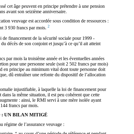
assé cet âge peuvent en principe prétendre à une pension
ans avant son seizième anniversaire.
ation veuvage est accordée sous condition de ressources :
2
ent 3 930 francs par mois.
i de financement de la sécurité sociale pour 1999 -
 du décès de son conjoint et jusqu’à ce qu’il ait atteint
cs par mois la troisième année et les éventuelles années
rtion pour une personne seule (soit 2 502 francs par mois)
ond en principe au minimum vital dont toute personne doit
ue, dû entraîner une refonte du dispositif de l’allocation
lie injustifiable, à laquelle la loi de financement pour
dans la même situation, il est peu cohérent que cette
 augmente : ainsi, le RMI servi à une mère isolée ayant
 144 francs par mois.
: UN BILAN MITIGÉ
au régime de l’assurance veuvage :
volontaire, “ au cours d’une période de référence et pendant