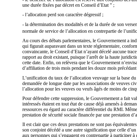
une durée fixées par décret en Conseil d’Etat ” ;
- l’allocation perd son caractère dégressif ;
- la détermination des modalités et de la durée de son verse
normale de service de l’allocation en contrepartie de l’unifi
Au cours des débats parlementaires, le Gouvernement a indiq
qui figurait auparavant dans un texte réglementaire, conformé
convaincante, le Conseil d’Etat n’ayant décelé aucune trace d
rapport au droit existant, puisque l’arrêt de la haute juridic
cette date. Enfin, on relèvera que le Gouvernement n’envis
d’affiliation de trois mois pendant les douze mois précédant l
L’unification du taux de l’allocation veuvage sur la base du
demandée de longue date par les associations de veuves civile
l’allocation pour les veuves ou veufs âgés de moins de cin
Pour défendre cette suppression, le Gouvernement a fait valo
intéressés étaient en tout état de cause déjà amenés à demand
ressources eu égard au caractère différentiel du RMI. Même si
prestation de sécurité sociale financée par une prestation d’a
Il est clair que ces deux prestations ne sont pas équivalent
son conjoint décédé a une autre signification que celle d’un
aux personnes qui s’engagent en contrepartie à participer à d