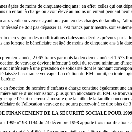
nes âgées de moins de cinquante-cinq ans : en effet, celles qui ont dép
moins un enfant à charge ou avoir élevé au moins un enfant pendant neuf 
aux veufs ou veuves ayant ou ayant eu des charges de familles, l’alloc
l’intéressé ne doit pas dépasser 11 790 francs par trimestre, soit seulem
ntrée en vigueur des modifications ci-dessous décrites prévues par la lo
ois ans lorsque le bénéficiaire est âgé de moins de cinquante ans à la date
a première année, 2 065 francs par mois la deuxième année et 1 573 fran
allocation de veuvage devient inférieur à celui du revenu minimum d’inse
 soit inférieure à une prestation de solidarité dont le montant corresp
été laissée l’assurance veuvage. La création du RMI aurait, en toute logiq
n barème
 en fonction du nombre d’enfants à charge constitue également une anoma
emière année d’indemnisation, plus qu’un allocataire du RMI se trouvant 
e et que l’écart se creuse à mesure que la taille de la famille concernée
ficiaire de l’allocation veuvage ne pourra percevoir à ce titre plus de 3
DE FINANCEMENT DE LA SÉCURITÉ SOCIALE POUR 1999 
e pour 1999 n° 98-1194 du 23 décembre 1998 apporte trois modifications 
urés qui ont été affiliés à l’assurance vieillesse, à titre obligatoire ou 