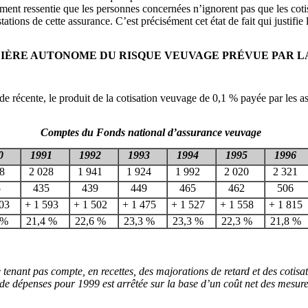
ment ressentie que les personnes concernées n’ignorent pas que les cotisa
ations de cette assurance. C’est précisément cet état de fait qui justifi
NCIÈRE AUTONOME DU RISQUE VEUVAGE PRÉVUE PAR L
de récente, le produit de la cotisation veuvage de 0,1 % payée par les 
Comptes du Fonds national d’assurance veuvage
0
1991
1992
1993
1994
1995
1996
8
2 028
1 941
1 924
1 992
2 020
2 321
5
435
439
449
465
462
506
03
+ 1 593
+ 1 502
+ 1 475
+ 1 527
+ 1 558
+ 1 815
 %
21,4 %
22,6 %
23,3 %
23,3 %
22,3 %
21,8 %
tenant pas compte, en recettes, des majorations de retard et des cotisa
 de dépenses pour 1999 est arrêtée sur la base d’un coût net des mesures