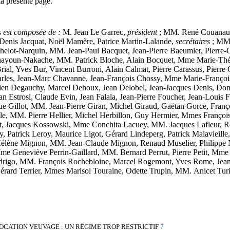
a présente page.
es est composée de :
M. Jean Le Garrec,
président
; MM. René Couanau, 
enis Jacquat, Noël Mamère, Patrice Martin-Lalande,
secrétaires
;
MM.
lot-Narquin, MM. Jean-Paul Bacquet, Jean-Pierre Baeumler, Pierre-C
nayoun-Nakache, MM. Patrick Bloche, Alain Bocquet, Mme Marie-Thé
rial, Yves Bur, Vincent Burroni, Alain Calmat, Pierre Carassus, Pier
arles, Jean-Marc Chavanne, Jean-François Chossy, Mme Marie-Françoi
ien Degauchy, Marcel Dehoux, Jean Delobel, Jean-Jacques Denis, Do
n Estrosi, Claude Evin, Jean Falala, Jean-Pierre Foucher, Jean-Louis
Gillot, MM. Jean-Pierre Giran, Michel Giraud, Gaëtan Gorce, Franço
, MM. Pierre Hellier, Michel Herbillon, Guy Hermier, Mmes Françoise
rt, Jacques Kossowski, Mme Conchita Lacuey, MM. Jacques Lafleur, R
 Patrick Leroy, Maurice Ligot, Gérard Lindeperg, Patrick Malavieill
élène Mignon, MM. Jean-Claude Mignon, Renaud Muselier, Philippe Na
me Geneviève Perrin-Gaillard, MM. Bernard Perrut, Pierre Petit, Mme 
drigo, MM. François Rochebloine, Marcel Rogemont, Yves Rome, Jean 
Gérard Terrier, Mmes Marisol Touraine, Odette Trupin, MM. Anicet Turin
LOCATION VEUVAGE : UN RÉGIME TROP RESTRICTIF
7