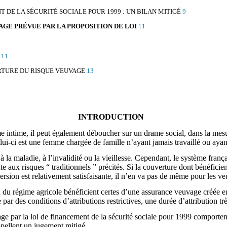
T DE LA SÉCURITÉ SOCIALE POUR 1999 : UN BILAN MITIGÉ
9
AGE PRÉVUE PAR LA PROPOSITION DE LOI
11
11
RTURE DU RISQUE VEUVAGE
13
INTRODUCTION
e intime, il peut également déboucher sur un drame social, dans la mesu
lui-ci est une femme chargée de famille n’ayant jamais travaillé ou ayant
 la maladie, à l’invalidité ou la vieillesse. Cependant, le système frança
e aux risques “ traditionnels ” précités. Si la couverture dont bénéficien
rsion est relativement satisfaisante, il n’en va pas de même pour les veu
ou du régime agricole bénéficient certes d’une assurance veuvage créée 
ise par des conditions d’attributions restrictives, une durée d’attribution 
e par la loi de financement de la sécurité sociale pour 1999 comportent
appellent un jugement mitigé.