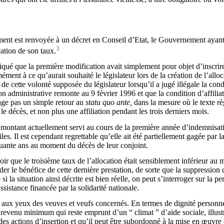
ment est renvoyée à un décret en Conseil d’Etat, le Gouvernement ayant 
3
cation de son taux.
ué que la première modification avait simplement pour objet d’inscrire d
ment à ce qu’aurait souhaité le législateur lors de la création de l’allo
e cette volonté supposée du législateur lorsqu’il a jugé illégale la condi
tion administrative remonte au 9 février 1996 et que la condition d’affilia
age pas un simple retour au
statu quo ante,
dans la mesure où le texte rè
e décès, et non plus une affiliation pendant les trois derniers mois.
 montant actuellement servi au cours de la première année d’indemnisati
s. Il est cependant regrettable qu’elle ait été partiellement gagée par l
quante ans au moment du décès de leur conjoint.
ir que le troisième taux de l’allocation était sensiblement inférieur a
er le bénéfice de cette dernière prestation, de sorte que la suppression d
 la situation ainsi décrite est bien réelle, on peut s’interroger sur la 
ssistance financée par la solidarité nationale.
es aux yeux des veuves et veufs concernés. En termes de dignité personne
 revenu minimum qui reste emprunt d’un “ climat ” d’aide sociale, illust
es actions d’insertion et qu’il peut être subordonné à la mise en œuvre d