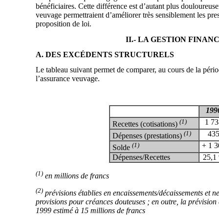
bénéficiaires. Cette différence est d’autant plus douloureuse
veuvage permettraient d’améliorer très sensiblement les prest
proposition de loi.
II.- LA GESTION FINA
A. DES EXCÉDENTS STRUCTURELS
Le tableau suivant permet de comparer, au cours de la pério
l’assurance veuvage.
199
(1)
1 73
Recettes (cotisations)
(1)
43
Dépenses (prestations)
(1)
+ 1 3
Solde
Dépenses/Recettes
25,1
(1)
en millions de francs
(2)
prévisions établies en encaissements/décaissements et ne 
provisions pour créances douteuses ; en outre, la prévision
1999 estimé à 15 millions de francs