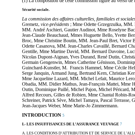
(1) La composition de cette commission figure au verso de l
Sécurité sociale.
La commission des affaires culturelles, familiales et social
Gremetz,
vice-présidents
; Mme Odette Grzegrzulka, MM. D
MM. André Aschieri, Gautier Audinot, Mme Roselyne Bache
Jean-Claude Beauchaud, Mmes Huguette Bello, Yvette Be
Broc, Mme Christine Boutin, MM. Jean-Paul Bret, Victor B
Odette Casanova, MM. Jean-Charles Cavaillé, Bernard Ch
Gentille, Mme Martine David, MM. Bernard Davoine, Luc
Nicolas Dupont-Aignan, Yves Durand, René Dutin, Christia
Germain Gengenwin, Mmes Catherine Génisson, Dominique 
Guinchard-Kunstler, M. Francis Hammel, Mme Cécile Helle
Serge Janquin, Armand Jung, Bertrand Kern, Christian Ke
Mme Jacqueline Lazard, MM. Michel Lefait, Maurice Leroy,
Obadia, MM. Didier Mathus, Jean-François Mattei, Mme H
Outin, Dominique Paillé, Michel Pajon, Michel Péricard, M
Alfred Recours, Gilles de Robien, Mme Chantal Robin-Ro
Schreiner, Patrick Sève, Michel Tamaya, Pascal Terrasse, 
Jean-Jacques Weber, Mme Marie-Jo Zimmermann.
INTRODUCTION
5
I.- LES INSUFFISANCES DE L’ASSURANCE VEUVAGE
7
A. LES CONDITIONS D’ATTRIBUTION ET DE SERVICE DE L’AL