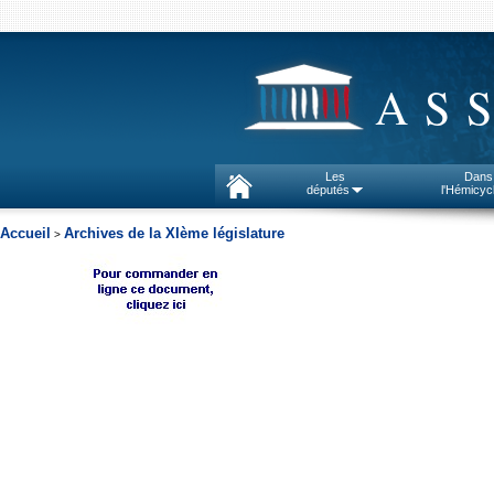
AS
Les
Dans
députés
l'Hémicyc
Accueil
Archives de la XIème législature
>