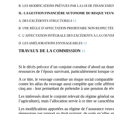
B. LES MODIFICATIONS PRÉVUES PAR LA LOI DE FINANCEMEN
II.- LA GESTION FINANCIÈRE AUTONOME DU RISQUE VEUV
A. DES EXCÉDENTS STRUCTURELS
11
B. UNE RÈGLE D’AFFECTATION PRIORITAIRE NON RESPECTÉE
C. L’AFFECTATION INTÉGRALE DES EXCÉDENTS À LA COUVE
D. LES AMÉLIORATIONS ENVISAGEABLES
13
TRAVAUX DE LA COMMISSION
15
Si le décès précoce d’un conjoint constitue d’abord un dram
ressources de l’époux survivant, particulièrement lorsque ce
A ce titre, le veuvage constitue un risque social comparable à
contre les aléas du veuvage aussi complète que celle afférent
cinq ans - leur permettant de prétendre à une pension de réve
Les intéressés dont le conjoint relevait du régime général 
l’agriculture), mais l’allocation servie à ce titre se caractér
Les modifications apportées au régime de l’assurance veuvag
régressions par rapport au droit existant, de sorte qu’elles 