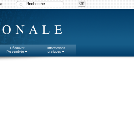
ée
IONALE
Découvrir
Informations
l'Assemblée
pratiques