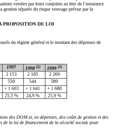
tions versées par leurs conjoints au titre de l’assurance
e la gestion séparée du risque veuvage prévue par la
A PROPOSITION DE LOI
assurés du régime général et le montant des dépenses de
1997
(2)
(3)
1998
1999
2 153
2 185
2 269
550
544
589
+ 1 603
+ 1 641
+ 1 680
25,5 %
24,9 %
25,9 %
tions des DOM et, en dépenses, des coûts de gestion et des
 de la loi de financement de la sécurité sociale pour