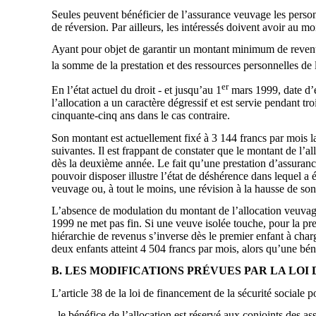
Seules peuvent bénéficier de l’assurance veuvage les person
de réversion. Par ailleurs, les intéressés doivent avoir au 
Ayant pour objet de garantir un montant minimum de revenu 
la somme de la prestation et des ressources personnelles de 
er
En l’état actuel du droit - et jusqu’au 1
mars 1999, date d’e
l’allocation a un caractère dégressif et est servie pendant tr
cinquante-cinq ans dans le cas contraire.
Son montant est actuellement fixé à 3 144 francs par mois l
suivantes. Il est frappant de constater que le montant de l’
dès la deuxième année. Le fait qu’une prestation d’assurance
pouvoir disposer illustre l’état de déshérence dans lequel a 
veuvage ou, à tout le moins, une révision à la hausse de so
L’absence de modulation du montant de l’allocation veuvage
1999 ne met pas fin. Si une veuve isolée touche, pour la pr
hiérarchie de revenus s’inverse dès le premier enfant à charg
deux enfants atteint 4 504 francs par mois, alors qu’une béné
B. LES MODIFICATIONS PRÉVUES PAR LA LOI 
L’article 38 de la loi de financement de la sécurité social
- le bénéfice de l’allocation est réservé aux conjoints des ass