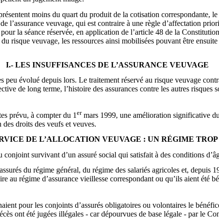
ésentent moins du quart du produit de la cotisation correspondante, le re
s de l’assurance veuvage, qui est contraire à une règle d’affectation pri
our la séance réservée, en application de l’article 48 de la Constitution
e du risque veuvage, les ressources ainsi mobilisées pouvant être ensuite 
I.- LES INSUFFISANCES DE L’ASSURANCE VEUVAGE
rès peu évolué depuis lors. Le traitement réservé au risque veuvage cont
tive de long terme, l’histoire des assurances contre les autres risques soc
er
rtes prévu, à compter du 1
mars 1999, une amélioration significative du
n des droits des veufs et veuves.
ERVICE DE L’ALLOCATION VEUVAGE : UN RÉGIME TROP
 conjoint survivant d’un assuré social qui satisfait à des conditions d’
 assurés du régime général, du régime des salariés agricoles et, depuis 1
ntaire au régime d’assurance vieillesse correspondant ou qu’ils aient été bé
ient pour les conjoints d’assurés obligatoires ou volontaires le bénéfice
cès ont été jugées illégales - car dépourvues de base légale - par le Co