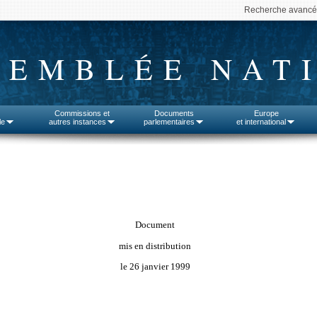
Recherche avanc
SEMBLÉE NAT
Commissions et
Documents
Europe
le
autres instances
parlementaires
et international
Document
mis en distribution
le 26 janvier 1999