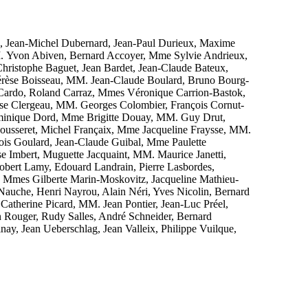
Jean-Michel Dubernard, Jean-Paul Durieux, Maxime
 Yvon Abiven, Bernard Accoyer, Mme Sylvie Andrieux,
hristophe Baguet, Jean Bardet, Jean-Claude Bateux,
rèse Boisseau, MM. Jean-Claude Boulard, Bruno Bourg-
re Cardo, Roland Carraz, Mmes Véronique Carrion-Bastok,
se Clergeau, MM. Georges Colombier, François Cornut-
minique Dord, Mme Brigitte Douay, MM. Guy Drut,
 Fousseret, Michel Françaix, Mme Jacqueline Fraysse, MM.
is Goulard, Jean-Claude Guibal, Mme Paulette
 Imbert, Muguette Jacquaint, MM. Maurice Janetti,
obert Lamy, Edouard Landrain, Pierre Lasbordes,
e, Mmes Gilberte Marin-Moskovitz, Jacqueline Mathieu-
uche, Henri Nayrou, Alain Néri, Yves Nicolin, Bernard
Catherine Picard, MM. Jean Pontier, Jean-Luc Préel,
Rouger, Rudy Salles, André Schneider, Bernard
ay, Jean Ueberschlag, Jean Valleix, Philippe Vuilque,