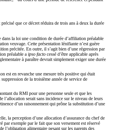
précisé que ce décret réduira de trois ans à deux la durée
ans la loi une condition de durée d’affiliation préalable
cation veuvage. Cette présentation lénifiante n’est guère
tion précitée. En outre, il s’agit bien d’une régression par
tion préalable a
ipso facto
cessé d’être applicable après
glementaire à paraître devrait simplement exiger une durée
on est en revanche une mesure très positive qui était
a suppression de la troisième année de service de
u montant du RMI pour une personne seule et que les
e l’allocation serait sans incidence sur le niveau de leurs
pertinence d’un raisonnement qui prône la substitution d’une
lle, la perception d’une allocation d’assurance du chef de
ré par exemple par le fait que son versement est réservé
e l’obligation alimentaire pesant sur les parents des