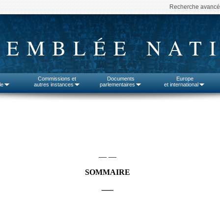
Recherche avanc
SEMBLÉE NAT
Commissions et
Documents
Europe
le
autres instances
parlementaires
et international
— —
SOMMAIRE
—