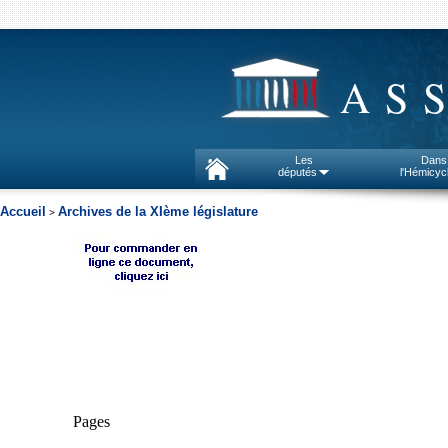
AS
Les
Dans
députés
l'Hémicyc
Accueil
Archives de la XIème législature
>
Pages