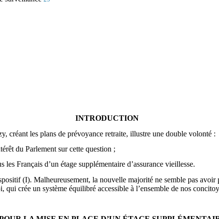
INTRODUCTION
, créant les plans de prévoyance retraite, illustre une double volonté :
térêt du Parlement sur cette question ;
ous les Français d’un étage supplémentaire d’assurance vieillesse.
ispositif (I). Malheureusement, la nouvelle majorité ne semble pas avoir
oi, qui crée un système équilibré accessible à l’ensemble de nos concitoy
E POUR LA MISE EN PLACE D’UN ÉTAGE SUPPLÉMENTAI