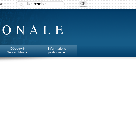
ée
IONALE
Découvrir
Informations
l'Assemblée
pratiques