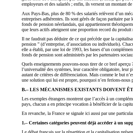
employeurs et des salariés ; enfin, ils versent un montant d
Aux Pays-Bas, plus de 80 % des salariés relèvent d’un mécan
entreprises adhérentes. Ils sont gérés de façon paritaire par 
fonds de pension néerlandais, qui appartiennent théoriquemen
que leurs actifs atteignent une proportion record du produit 
Il ne faudrait pas déduire de ce qui précède que la capitalis
pension ” (d’entreprise, d’association ou individuels). Chac
elle a établi, par une loi de 1993, les bases d’un complément
fonds de pension sont administrés par les partenaires sociau
Quels enseignements pouvons-nous tirer de ce bref aperçu ?
l’universalité des systèmes, leur caractère obligatoire, leur 
autant de critères de différenciation. Mais comme le but n’es
une solution qui lui est propre, pourquoi n’en ferions-nous 
B.– LES MÉCANISMES EXISTANTS DOIVENT Ê
Les exemples étrangers montrent que l’accès à un complément d
pays, chacun a en principe vocation à bénéficier de la capita
En revanche, la France se signale ici aussi par une particula
1.– Certaines catégories peuvent déjà accéder à un supp
Le débat français sur la répartition et la capitalisation prés