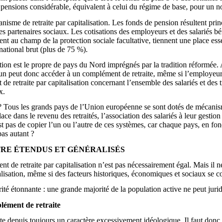
e pensions considérable, équivalent à celui du régime de base, pour un no
isme de retraite par capitalisation. Les fonds de pension résultent pr
les partenaires sociaux. Les cotisations des employeurs et des salariés bén
t au champ de la protection sociale facultative, tiennent une place ess
national brut (plus de 75 %).
ation est le propre de pays du Nord imprégnés par la tradition réformée. A
un peut donc accéder à un complément de retraite, même si l’employeur ne
 de retraite par capitalisation concernant l’ensemble des salariés et des
x.
 Tous les grands pays de l’Union européenne se sont dotés de mécanism
place dans le revenu des retraités, l’association des salariés à leur gesti
t pas de copier l’un ou l’autre de ces systèmes, car chaque pays, en fonc
pas autant ?
TRE ÉTENDUS ET GÉNÉRALISÉS
e retraite par capitalisation n’est pas nécessairement égal. Mais il ne 
lisation, même si des facteurs historiques, économiques et sociaux se con
rité étonnante : une grande majorité de la population active ne peut jur
lément de retraite
ente depuis toujours un caractère excessivement idéologique. Il faut donc s