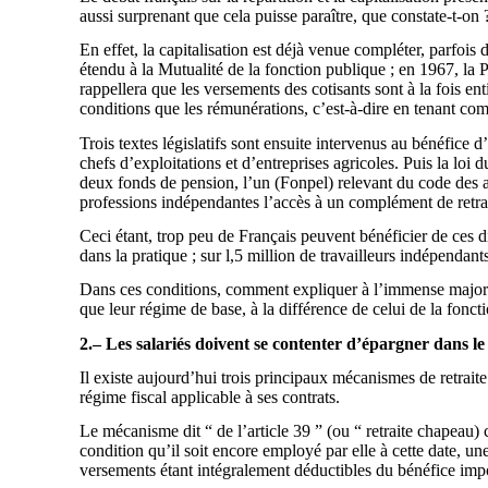
aussi surprenant que cela puisse paraître, que constate-t-on
En effet, la capitalisation est déjà venue compléter, parfois
étendu à la Mutualité de la fonction publique ; en 1967, la
rappellera que les versements des cotisants sont à la fois en
conditions que les rémunérations, c’est-à-dire en tenant co
Trois textes législatifs sont ensuite intervenus au bénéfic
chefs d’exploitations et d’entreprises agricoles. Puis la loi d
deux fonds de pension, l’un (Fonpel) relevant du code des ass
professions indépendantes l’accès à un complément de retrait
Ceci étant, trop peu de Français peuvent bénéficier de ces d
dans la pratique ; sur l,5 million de travailleurs indépend
Dans ces conditions, comment expliquer à l’immense majorité
que leur régime de base, à la différence de celui de la fonc
2.– Les salariés doivent se contenter d’épargner dans le
Il existe aujourd’hui trois principaux mécanismes de retrait
régime fiscal applicable à ses contrats.
Le mécanisme dit “ de l’article 39 ” (ou “ retraite chapeau) c
condition qu’il soit encore employé par elle à cette date, u
versements étant intégralement déductibles du bénéfice impo