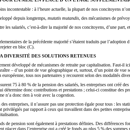
 moins incontestable : à l’heure actuelle, la plupart de nos concitoyens n
développé depuis longtemps,
mutatis mutandis
, des mécanismes de prévoya
entre les salariés, c’est-à-dire la majorité de nos concitoyens, d’une part,
arlementaires de la précédente majorité s’étaient traduits par l’adoption 
rejeter en bloc (C).
A DIVERSITÉ DES SOLUTIONS RETENUES
ment développé de mécanismes de retraite par capitalisation. Faut-il ici 
raître – d’un point de vue géographique et, surtout, d’un point de vue so
n européenne, tous nos partenaires y recourent selon des modalités diver
surent 75 à 80 % de la pension des salariés, les entreprises ont créé des 
 détermine donc contributions et prestations ; celui-ci constitue des pro
me n’a donc rien à voir avec la cogestion.
des entreprises, il n’assure pas une protection égale pour tous : les stati
t privilégiés par rapport à ceux qui travaillent dans des petites entrepri
talisation.
 de pension sont également à prestations définies. Des différences fon
nt placer dans l’entreprise qui a créé le fonds au plus 5 % des sommes re