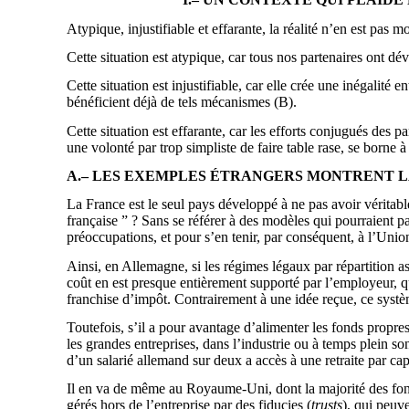
Atypique, injustifiable et effarante, la réalité n’en est pas
Cette situation est atypique, car tous nos partenaires ont 
Cette situation est injustifiable, car elle crée une inégalité 
bénéficient déjà de tels mécanismes (B).
Cette situation est effarante, car les efforts conjugués des p
une volonté par trop simpliste de faire table rase, se borne à 
A.– LES EXEMPLES ÉTRANGERS MONTRENT L
La France est le seul pays développé à ne pas avoir véritable
française ” ? Sans se référer à des modèles qui pourraient pa
préoccupations, et pour s’en tenir, par conséquent, à l’Unio
Ainsi, en Allemagne, si les régimes légaux par répartition as
coût en est presque entièrement supporté par l’employeur, qui
franchise d’impôt. Contrairement à une idée reçue, ce systè
Toutefois, s’il a pour avantage d’alimenter les fonds propres 
les grandes entreprises, dans l’industrie ou à temps plein son
d’un salarié allemand sur deux a accès à une retraite par capi
Il en va de même au Royaume-Uni, dont la majorité des fonds
gérés hors de l’entreprise par des fiducies (
trusts
), qui peuve