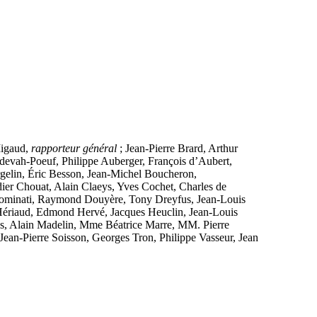
Migaud,
rapporteur général
; Jean-Pierre Brard, Arthur
vah-Poeuf, Philippe Auberger, François d’Aubert,
rgelin, Éric Besson, Jean-Michel Boucheron,
er Chouat, Alain Claeys, Yves Cochet, Charles de
t Dominati, Raymond Douyère, Tony Dreyfus, Jean-Louis
 Hériaud, Edmond Hervé, Jacques Heuclin, Jean-Louis
s, Alain Madelin, Mme Béatrice Marre, MM. Pierre
ean-Pierre Soisson, Georges Tron, Philippe Vasseur, Jean