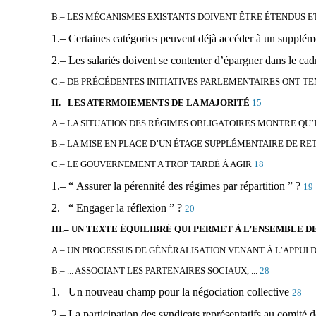
B.– LES MÉCANISMES EXISTANTS DOIVENT ÊTRE ÉTENDUS E
1.– Certaines catégories peuvent déjà accéder à un suppléme
2.– Les salariés doivent se contenter d’épargner dans le cad
C.– DE PRÉCÉDENTES INITIATIVES PARLEMENTAIRES ONT T
II.– LES ATERMOIEMENTS DE LA MAJORITÉ
15
A.– LA SITUATION DES RÉGIMES OBLIGATOIRES MONTRE QU’
B.– LA MISE EN PLACE D’UN ÉTAGE SUPPLÉMENTAIRE DE 
C.– LE GOUVERNEMENT A TROP TARDÉ À AGIR
18
1.– “ Assurer la pérennité des régimes par répartition ” ?
19
2.– “ Engager la réflexion ” ?
20
III.– UN TEXTE ÉQUILIBRÉ QUI PERMET À L’ENSEMBLE 
A.– UN PROCESSUS DE GÉNÉRALISATION VENANT À L’APPUI D
B.– ... ASSOCIANT LES PARTENAIRES SOCIAUX, ...
28
1.– Un nouveau champ pour la négociation collective
28
2.– La participation des syndicats représentatifs au comité 