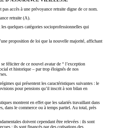
’ont pas accès à une prévoyance retraite digne de ce nom.
nce retraite (A).
 et les quelques catégories socioprofessionnelles qui
d’une proposition de loi que la nouvelle majorité, affichant
se féliciter de ce nouvel avatar de “ l’exception
cial et historique – par trop éloignés de nos
ses.
régimes qui présentent les caractéristiques suivantes : le
visions pour pensions qu’il inscrit à son bilan en
stiques montrent en effet que les salariés travaillant dans
ses, dans le commerce ou à temps partiel. Au total, près
damentales doivent cependant être relevées : ils sont
çues ; ils sont financés par des cotisations des