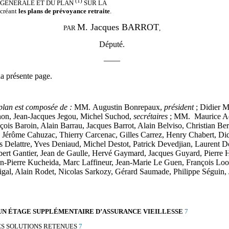
(1)
 GÉNÉRALE ET DU PLAN
SUR LA
créant
les plans de prévoyance retraite
.
M. Jacques BARROT
PAR
,
Député.
——
a présente page.
plan est composée de :
MM. Augustin Bonrepaux,
président
; Didier 
non, Jean-Jacques Jegou, Michel Suchod,
secrétaires
; MM. Maurice Ade
çois Baroin, Alain Barrau, Jacques Barrot, Alain Belviso, Christian Be
érôme Cahuzac, Thierry Carcenac, Gilles Carrez, Henry Chabert, Didi
cis Delattre, Yves Deniaud, Michel Destot, Patrick Devedjian, Lauren
lbert Gantier, Jean de Gaulle, Hervé Gaymard, Jacques Guyard, Pierre
n-Pierre Kucheida, Marc Laffineur, Jean-Marie Le Guen, François Loo
gal, Alain Rodet, Nicolas Sarkozy, Gérard Saumade, Philippe Séguin, J
D’UN ÉTAGE SUPPLÉMENTAIRE D’ASSURANCE VIEILLESSE
7
ES SOLUTIONS RETENUES
7