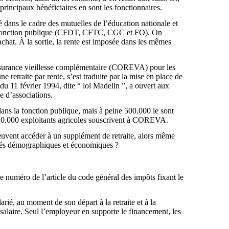
principaux bénéficiaires en sont les fonctionnaires.
é dans le cadre des mutuelles de l’éducation nationale et
de la fonction publique (CFDT, CFTC, CGC et FO). On
rachat. À la sortie, la rente est imposée dans les mêmes
e assurance vieillesse complémentaire (COREVA) pour les
ne retraite par rente, s’est traduite par la mise en place de
du 11 février 1994, dite “ loi Madelin ”, a ouvert aux
e d’associations.
dans la fonction publique, mais à peine 500.000 le sont
 110.000 exploitants agricoles souscrivent à COREVA.
peuvent accéder à un supplément de retraite, alors même
alités démographiques et économiques ?
le numéro de l’article du code général des impôts fixant le
arié, au moment de son départ à la retraite et à la
 salaire. Seul l’employeur en supporte le financement, les