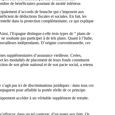
mbre de bénéficiaires pourtant de moitié inférieur.
incipalement d’accords de branche qui s’imposent aux
éficient de déductions fiscales et sociales. En fait, les
entielle dans la protection complémentaire, ce qui explique
insi, l’Espagne distingue-t-elle trois types de “ plans de
 souhaite pas participer à de tels plans. Quant à l’Italie,
 travailleurs indépendants. D’origine conventionnelle, ces
es supplémentaires d’assurance vieillesse. Certes,
on et les modalités de placement de leurs fonds constituent
tion de son génie national et de son pacte social, a retenu
s’agit pas ici de discriminations juridiques : dans tous ces
juguent pour affaiblir la portée réelle de ce principe.
idiquement accéder à un véritable supplément de retraite.
’efforcer, dans un tel contexte, d’en rester aux faits. Or,