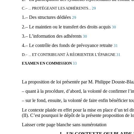
C.– ... PROTÉGEANT LES ADHÉRENTS...
29
1.– Des structures dédiées
29
2.– Le maintien ou le transfert des droits acquis
30
3.– L’information des adhérents
30
4.– Le contrôle des fonds de prévoyance retraite
31
D.– ... ET CONTRIBUANT À RÉORIENTER L’ÉPARGNE
31
EXAMEN EN COMMISSION
33
La proposition de loi présentée par M. Philippe Douste-Blazy
– quant à la procédure, d’abord, la volonté de confirmer l’in
– sur le fond, ensuite, la volonté de faire enfin bénéficier t
Le contexte plaide en effet pour la mise en place d’un tel d
(II). C’est pourquoi le dépôt de la présente proposition de l
Laisser cette page blanche sans numérotation
I.– UN CONTEXTE QUI PLAID