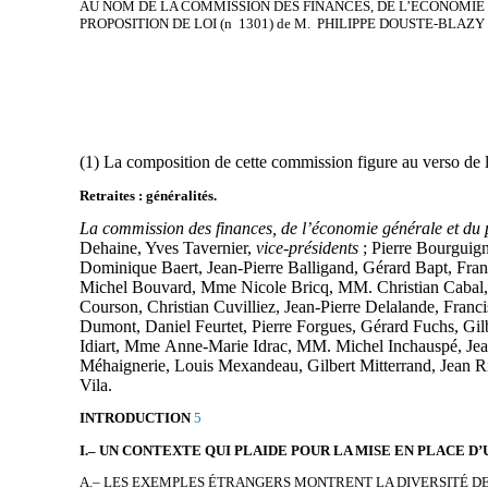
AU NOM DE LA COMMISSION DES FINANCES, DE L’ÉCONOMIE
PROPOSITION DE
LOI (n 1301)
de M.
PHILIPPE DOUSTE-BLAZY
(1) La composition de cette commission figure au verso de l
Retraites : généralités.
La commission des finances, de l’économie générale et du 
Dehaine, Yves Tavernier,
vice-présidents
; Pierre Bourguig
Dominique Baert, Jean-Pierre Balligand, Gérard Bapt, Fran
Michel Bouvard, Mme Nicole Bricq, MM. Christian Cabal, J
Courson, Christian Cuvilliez, Jean-Pierre Delalande, Fran
Dumont, Daniel Feurtet, Pierre Forgues, Gérard Fuchs, Gi
Idiart, Mme Anne-Marie Idrac, MM. Michel Inchauspé, Jea
Méhaignerie, Louis Mexandeau, Gilbert Mitterrand, Jean Ri
Vila.
INTRODUCTION
5
I.– UN CONTEXTE QUI PLAIDE POUR LA MISE EN PLACE 
A.– LES EXEMPLES ÉTRANGERS MONTRENT LA DIVERSITÉ D