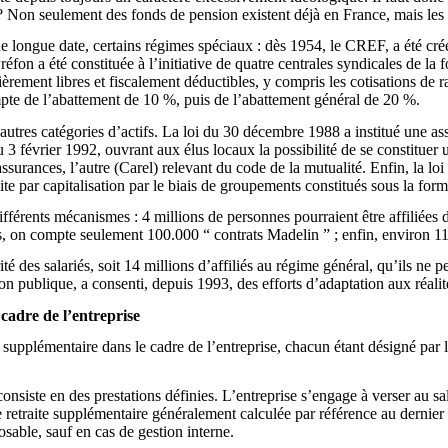
 ? Non seulement des fonds de pension existent déjà en France, mais les 
 de longue date, certains régimes spéciaux : dès 1954, le CREF, a été cré
 Préfon a été constituée à l’initiative de quatre centrales syndicales 
tièrement libres et fiscalement déductibles, y compris les cotisations de 
mpte de l’abattement de 10 %, puis de l’abattement général de 20 %.
e d’autres catégories d’actifs. La loi du 30 décembre 1988 a institué un
u 3 février 1992, ouvrant aux élus locaux la possibilité de se constituer u
urances, l’autre (Carel) relevant du code de la mutualité. Enfin, la loi 
e par capitalisation par le biais de groupements constitués sous la form
ifférents mécanismes : 4 millions de personnes pourraient être affiliées 
ants, on compte seulement 100.000 “ contrats Madelin ” ; enfin, environ
 des salariés, soit 14 millions d’affiliés au régime général, qu’ils ne 
tion publique, a consenti, depuis 1993, des efforts d’adaptation aux ré
 cadre de l’entreprise
e supplémentaire dans le cadre de l’entreprise, chacun étant désigné par 
onsiste en des prestations définies. L’entreprise s’engage à verser au sal
ne retraite supplémentaire généralement calculée par référence au dernier
sable, sauf en cas de gestion interne.