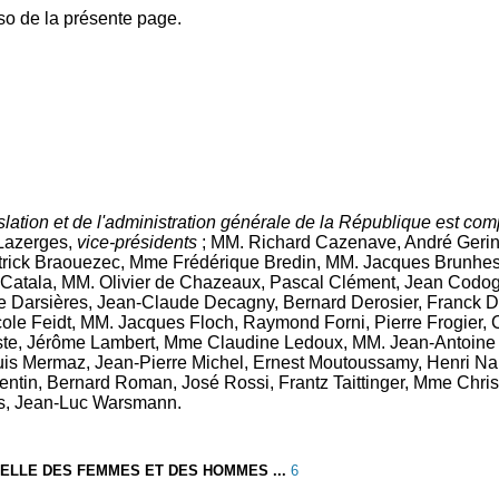
so de la présente page.
slation et de l'administration générale de la République est co
 Lazerges,
vice-présidents
; MM. Richard Cazenave, André Geri
atrick Braouezec, Mme Frédérique Bredin, MM. Jacques Brunhes
 Catala, MM. Olivier de Chazeaux, Pascal Clément, Jean Codo
le Darsières, Jean-Claude Decagny, Bernard Derosier, Franck
cole Feidt, MM. Jacques Floch, Raymond Forni, Pierre Frogier
tiste, Jérôme Lambert, Mme Claudine Ledoux, MM. Jean-Antoi
uis Mermaz, Jean-Pierre Michel, Ernest Moutoussamy, Henri Nall
uentin, Bernard Roman, José Rossi, Frantz Taittinger, Mme Chr
lies, Jean-Luc Warsmann.
 RÉELLE DES FEMMES ET DES HOMMES ...
6