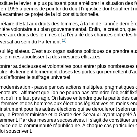
stitue le levier le plus puissant pour améliorer la situation des f
 en 1995 a permis de pointer du doigt l'injustice dont souffrent 
examiner ce projet de la loi constitutionnelle.
aire d'Etat aux droits des femmes, à la fin de l'année dernière,
ère volontaire au plan gouvernemental. Enfin, la création, que 
e aux droits des femmes et à l'égalité des chances entre les 
(
1
)
nsversal au sein du Parlement
.
l législateur. C'est aux organisations politiques de prendre aus
es femmes aboutissent à des mesures efficaces.
ontrer audacieuses et volontaires pour entrer plus nombreuses 
utre, ils tiennent fermement closes les portes qui permettent d'
 d'affronter le suffrage universel.
 modernisation - passe par ces actions multiples, pragmatiques 
teurs - affirment que l'on ne pourra pas atteindre l'objectif fi
ent qu'il ne faut pas agir. On laisse entendre que la parité des c
 femmes et des hommes aux élections législatives et, moins encor
t instrument pour les autres élections qui se dérouleront selon un
ion, le Premier ministre et la Garde des Sceaux l'ayant rappelé à 
mment. Par des mesures successives, il s'agit de constituer un 
ervice de la communauté républicaine. A chaque cas particulier d
loi souscrivent.