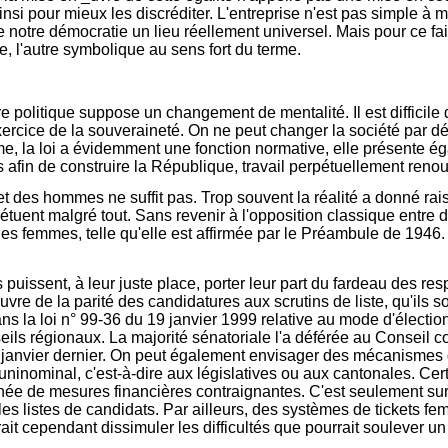
insi pour mieux les discréditer. L'entreprise n'est pas simple 
e notre démocratie un lieu réellement universel. Mais pour ce fair
e, l'autre symbolique au sens fort du terme.
politique suppose un changement de mentalité. Il est difficile d
rcice de la souveraineté. On ne peut changer la société par décr
me, la loi a évidemment une fonction normative, elle présente ég
fs afin de construire la République, travail perpétuellement reno
 et des hommes ne suffit pas. Trop souvent la réalité a donné ra
rpétuent malgré tout. Sans revenir à l'opposition classique entre 
 les femmes, telle qu'elle est affirmée par le Préambule de 1946. 
uissent, à leur juste place, porter leur part du fardeau des res
vre de la parité des candidatures aux scrutins de liste, qu'ils s
ns la loi n° 99-36 du 19 janvier 1999 relative au mode d'électio
ls régionaux. La majorité sénatoriale l'a déférée au Conseil co
anvier dernier. On peut également envisager des mécanismes qui
nominal, c'est-à-dire aux législatives ou aux cantonales. Certe
agnée de mesures financières contraignantes. C'est seulement sur
 les listes de candidats. Par ailleurs, des systèmes de tickets
it cependant dissimuler les difficultés que pourrait soulever un