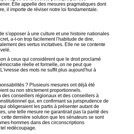
à mener. Elle appelle des mesures pragmatiques dont
e, il importe de réviser notre loi fondamentale.
e s'opposer à une culture et une histoire nationales
et, a-t-on trop facilement l'habitude de dire,
alement des vertus incitatives. Elle ne se contente
uvelé.
ison à ceux qui considèrent que le droit proclamé
démocratie réelle et formelle, on ne peut que
L'ivresse des mots ne suffit plus aujourd'hui à
ponsabilités ? Plusieurs mesures ont déjà été
oient ou non strictement proportionnels.
n des conseillers régionaux et des conseillers à
nstitutionnel qui, en confirmant sa jurisprudence de
 obligeraient les partis à présenter autant de
s, une telle mesure ne garantirait pas la parité des
 cette dernière solution que les sénateurs se sont
 femmes-hommes dans des circonscriptions
 tel redécoupage.