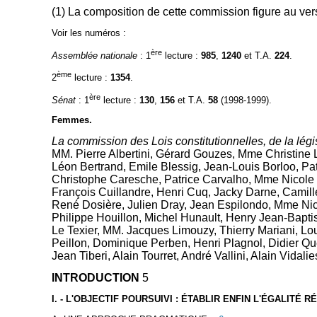
(1) La composition de cette commission figure au ver
Voir les numéros :
ère
Assemblée nationale
: 1
lecture :
985
,
1240
et T.A.
224
.
ème
2
lecture :
1354
.
ère
Sénat
: 1
lecture :
130
,
156
et T.A.
58
(1998-1999).
Femmes.
La commission des Lois constitutionnelles, de la légi
MM. Pierre Albertini, Gérard Gouzes, Mme Christine
Léon Bertrand, Emile Blessig, Jean-Louis Borloo, P
Christophe Caresche, Patrice Carvalho, Mme Nicole
François Cuillandre, Henri Cuq, Jacky Darne, Camil
René Dosière, Julien Dray, Jean Espilondo, Mme Ni
Philippe Houillon, Michel Hunault, Henry Jean-Bap
Le Texier, MM. Jacques Limouzy, Thierry Mariani, Lo
Peillon, Dominique Perben, Henri Plagnol, Didier Q
Jean Tiberi, Alain Tourret, André Vallini, Alain Vida
INTRODUCTION
5
I. - L'OBJECTIF POURSUIVI : ÉTABLIR ENFIN L'ÉGALITÉ