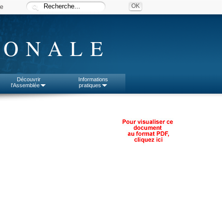
ée
IONALE
Découvrir
Informations
l'Assemblée
pratiques