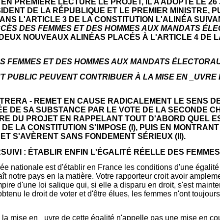
T EN PREMIÈRE LECTURE LE PROJET, IL A ADOPTÉ LE 
IDENT DE LA RÉPUBLIQUE ET LE PREMIER MINISTRE, P
NS L'ARTICLE 3 DE LA CONSTITUTION L'ALINÉA SUIVA
CCÈS DES FEMMES ET DES HOMMES AUX MANDATS ÉLEC
DEUX NOUVEAUX ALINÉAS PLACÉS À L'ARTICLE 4 DE L
 DES FEMMES ET DES HOMMES AUX MANDATS ÉLECTORAU
T PUBLIC PEUVENT CONTRIBUER À LA MISE EN _UVRE
ONTRERA - REMET EN CAUSE RADICALEMENT LE SENS D
DÉE DE SA SUBSTANCE PAR LE VOTE DE LA SECONDE C
RE DU PROJET EN RAPPELANT TOUT D'ABORD QUEL EST
 DE LA CONSTITUTION S'IMPOSE (I), PUIS EN MONTRA
T S'AVÈRENT SANS FONDEMENT SÉRIEUX (II).
URSUIVI : ÉTABLIR ENFIN L'ÉGALITÉ RÉELLE DES FEMMES
lée nationale est d'établir en France les conditions d'une égal
aît notre pays en la matière. Votre rapporteur croit avoir ample
e d'une loi salique qui, si elle a disparu en droit, s'est mainten
btenu le droit de voter et d'être élues, les femmes n'ont toujours
 la mise en _uvre de cette égalité n'appelle pas une mise en cou