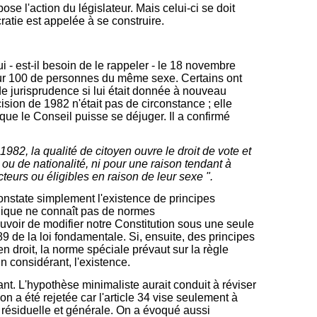
e l'action du législateur. Mais celui-ci se doit
ratie est appelée à se construire.
 - est-il besoin de le rappeler - le 18 novembre
pour 100 de personnes du même sexe. Certains ont
de jurisprudence si lui était donnée à nouveau
sion de 1982 n'était pas de circonstance ; elle
 que le Conseil puisse se déjuger. Il a confirmé
1982, la qualité de citoyen ouvre le droit de vote et
 ou de nationalité, ni pour une raison tendant à
teurs ou éligibles en raison de leur sexe ".
onstate simplement l'existence de principes
uridique ne connaît pas de normes
ouvoir de modifier notre Constitution sous une seule
9 de la loi fondamentale. Si, ensuite, des principes
en droit, la norme spéciale prévaut sur la règle
n considérant, l'existence.
uant. L'hypothèse minimaliste aurait conduit à réviser
n a été rejetée car l'article 34 vise seulement à
e résiduelle et générale. On a évoqué aussi