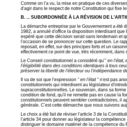
Comme on l'a vu, la mise en pratique de ces diverses 
d'agir dans le respect de notre Constitution qui fixe 
B. ... SUBORDONNÉE À LA RÉVISION DE L'ART
La démarche entreprise par le Gouvernement a été dict
1982, a annulé d'office la disposition interdisant q
espéré que cette décision serait sans lendemain et qu
l'occasion de se prononcer sur cette question. Le rap
reposait, en effet, sur des principes forts et un rais
effectivement ce point de vue, très récemment, dans 
Le Conseil constitutionnel a considéré qu'
" en l'état
l'éligibilité dans des conditions identiques à tous ce
préserver la liberté de l'électeur ou l'indépendance d
Il va de soi que l'expression
" en l'état "
n'est pas anod
constitutionnels qui interdisent au législateur d'intro
supraconstitutionnelles. Le souverain, dans sa forme o
condition de fond, qu'il ne remette pas en cause la f
constitutionnels peuvent sembler contradictoires, il ap
générale. C'est cette démarche que nous suivons aujou
Le choix a été fait de réviser l'article 3 de la Constit
l'article 34 pour donner au législateur la compétence 
distinguer le domaine matériel de la compétence du Pa