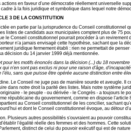
actions en faveur d'une démocratie réellement universelle suppos
le cadre à la fois juridique et symbolique dans lequel notre démoc
ICLE 3 DE LA CONSTITUTION
ée en partie par la jurisprudence du Conseil constitutionnel qui
ue les listes de candidats aux municipales comptent plus de 75 
e le Conseil constitutionnel pourrait procéder à un revirement 
porteur n'a jamais envisagé cette hypothèse, sachant que la déci
onnement juridique fermement établi : rien ne permettait de penser
sa décision du 14 janvier 1999 déjà mentionnée.
, et pour les motifs énoncés dans la décision (...) du 18 novembre 
ux qui n'en sont pas exclus ni pour une raison d'âge, d'incapacité
e l'élu, sans que puisse être opérée aucune distinction entre élec
ine. Le Conseil ne juge pas de manière sourde et aveugle. Il c
duire dans notre droit la parité des listes. Mais notre système j
riginaire - le peuple - ou dérivée - le Congrès - a toujours le p
orme républicaine du gouvernement, comme en dispose l'article 8
partient au Conseil constitutionnel de les concilier, sachant qu'
rd'hui et dont le Conseil constitutionnel évoque, au détour d'u
ution. Plusieurs autres possibilités s'ouvraient au pouvoir constit
d'établir l'égalité réelle des femmes et des hommes. Cette solutio
rlement, distinct de celui du pouvoir exécutif qui est de natur