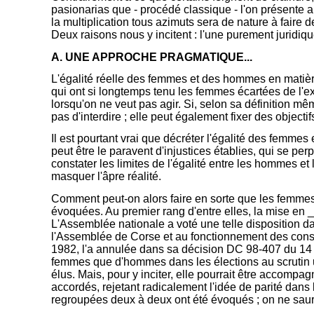
pasionarias que - procédé classique - l'on présente a
la multiplication tous azimuts sera de nature à faire d
Deux raisons nous y incitent : l'une purement juridiqu
A. UNE APPROCHE PRAGMATIQUE...
L'égalité réelle des femmes et des hommes en matière 
qui ont si longtemps tenu les femmes écartées de l'exe
lorsqu'on ne veut pas agir. Si, selon sa définition mê
pas d'interdire ; elle peut également fixer des objecti
Il est pourtant vrai que décréter l'égalité des femmes
peut être le paravent d'injustices établies, qui se pe
constater les limites de l'égalité entre les hommes et
masquer l'âpre réalité.
Comment peut-on alors faire en sorte que les femmes p
évoquées. Au premier rang d'entre elles, la mise en _u
L'Assemblée nationale a voté une telle disposition da
l'Assemblée de Corse et au fonctionnement des consei
1982, l'a annulée dans sa décision DC 98-407 du 14 j
femmes que d'hommes dans les élections au scrutin uni
élus. Mais, pour y inciter, elle pourrait être accomp
accordés, rejetant radicalement l'idée de parité dans
regroupées deux à deux ont été évoqués ; on ne saura