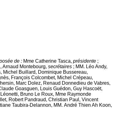
mposée de :
Mme Catherine Tasca,
présidente
;
n, Arnaud Montebourg,
secrétaires
; MM. Léo Andy,
, Michel Buillard, Dominique Bussereau,
gnès, François Colcombet, Michel Crépeau,
 Dhersin, Marc Dolez, Renaud Donnedieu de Vabres,
, Claude Goasguen, Louis Guédon, Guy Hascoët,
ne Léonetti, Bruno Le Roux, Mme Raymonde
et, Robert Pandraud, Christian Paul, Vincent
istiane Taubira-Delannon, MM. André Thien Ah Koon,