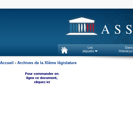
AS
Les
Dans
députés
l'Hémicyc
Accueil
Archives de la XIème législature
>