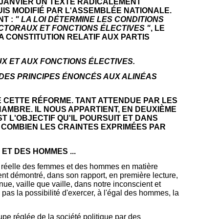
26 JANVIER UN TEXTE RADICALEMENT
UIS MODIFIÉ PAR L'ASSEMBLÉE NATIONALE.
NT :
" LA LOI DÉTERMINE LES CONDITIONS
TORAUX ET FONCTIONS ÉLECTIVES "
, LE
A CONSTITUTION RELATIF AUX PARTIS
X ET AUX FONCTIONS ÉLECTIVES.
 DES PRINCIPES ÉNONCÉS AUX ALINÉAS
E CETTE RÉFORME. TANT ATTENDUE PAR LES
HAMBRE. IL NOUS APPARTIENT, EN DEUXIÈME
 L'OBJECTIF QU'IL POURSUIT ET DANS
NT COMBIEN LES CRAINTES EXPRIMÉES PAR
 ET DES HOMMES ...
ité réelle des femmes et des hommes en matière
ment démontré, dans son rapport, en première lecture,
ue, vaille que vaille, dans notre inconscient et
 pas la possibilité d'exercer, à l'égal des hommes, la
pe réglée de la société politique par des