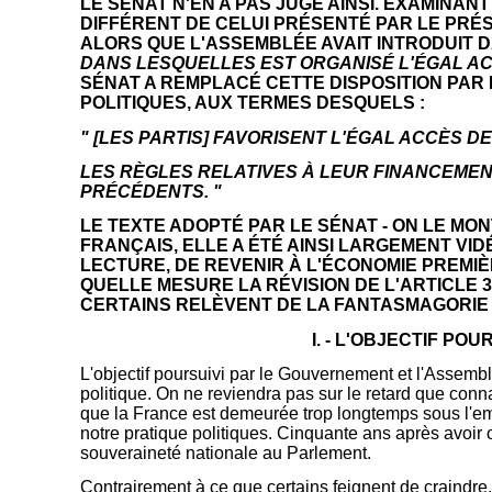
LE SÉNAT N'EN A PAS JUGÉ AINSI. EXAMINAN
DIFFÉRENT DE CELUI PRÉSENTÉ PAR LE PRÉS
ALORS QUE L'ASSEMBLÉE AVAIT INTRODUIT DA
DANS LESQUELLES EST ORGANISÉ L'ÉGAL A
SÉNAT A REMPLACÉ CETTE DISPOSITION PAR 
POLITIQUES, AUX TERMES DESQUELS :
" [LES PARTIS] FAVORISENT L'ÉGAL ACCÈS
LES RÈGLES RELATIVES À LEUR FINANCEMEN
PRÉCÉDENTS. "
LE TEXTE ADOPTÉ PAR LE SÉNAT - ON LE M
FRANÇAIS, ELLE A ÉTÉ AINSI LARGEMENT VI
LECTURE, DE REVENIR À L'ÉCONOMIE PREMIÈ
QUELLE MESURE LA RÉVISION DE L'ARTICLE 3
CERTAINS RELÈVENT DE LA FANTASMAGORIE E
I. - L'OBJECTIF PO
L'objectif poursuivi par le Gouvernement et l'Assemb
politique. On ne reviendra pas sur le retard que conn
que la France est demeurée trop longtemps sous l'empir
notre pratique politiques. Cinquante ans après avoir o
souveraineté nationale au Parlement.
Contrairement à ce que certains feignent de craindre,