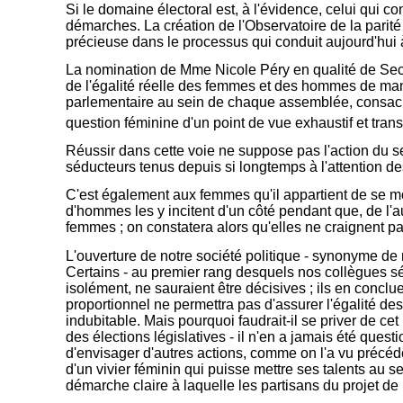
Si le domaine électoral est, à l'évidence, celui qui con
démarches. La création de l'Observatoire de la parité
précieuse dans le processus qui conduit aujourd'hui à 
La nomination de Mme Nicole Péry en qualité de Secrét
de l'égalité réelle des femmes et des hommes de mani
parlementaire au sein de chaque assemblée, consacré
question féminine d'un point de vue exhaustif et tra
Réussir dans cette voie ne suppose pas l'action du seu
séducteurs tenus depuis si longtemps à l'attention d
C'est également aux femmes qu'il appartient de se m
d'hommes les y incitent d'un côté pendant que, de l'a
femmes ; on constatera alors qu'elles ne craignent pas
L'ouverture de notre société politique - synonyme de
Certains - au premier rang desquels nos collègues séna
isolément, ne sauraient être décisives ; ils en conclu
proportionnel ne permettra pas d'assurer l'égalité des
indubitable. Mais pourquoi faudrait-il se priver de ce
des élections législatives - il n'en a jamais été quest
d'envisager d'autres actions, comme on l'a vu précéde
d'un vivier féminin qui puisse mettre ses talents au s
démarche claire à laquelle les partisans du projet de 