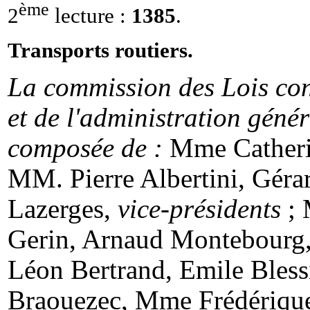
ème
2
lecture :
1385
.
Transports routiers.
La commission des Lois cons
et de l'administration géné
composée de :
Mme Catheri
MM. Pierre Albertini, Gér
Lazerges,
vice-présidents
; 
Gerin, Arnaud Montebourg
Léon Bertrand, Emile Bless
Braouezec, Mme Frédériqu