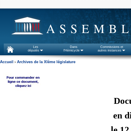
ASSEMBL
Les
Dans
Commissions et
députés
l'Hémicycle
autres instances
Accueil
Archives de la XIème législature
>
Doc
en d
le 1