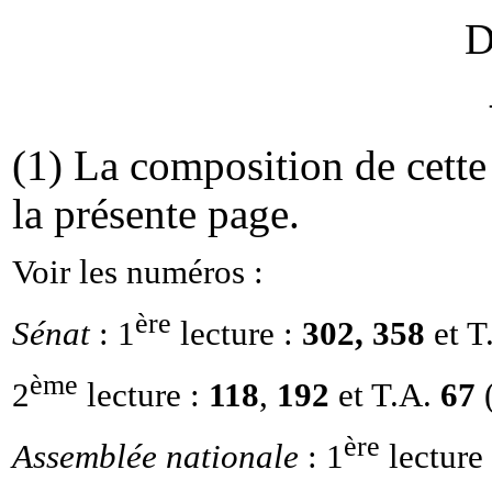
D
(1) La composition de cett
la présente page.
Voir les numéros :
ère
Sénat
: 1
lecture :
302, 358
et 
ème
2
lecture :
118
,
192
et T.A.
67
(
ère
Assemblée nationale
: 1
lecture 