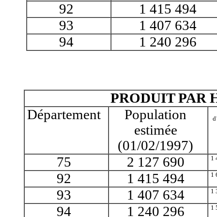
92
1 415 494
93
1 407 634
94
1 240 296
PRODUIT PAR 
Département
Population
d
estimée
(01/02/1997)
75
2 127 690
1 
92
1 415 494
1 
93
1 407 634
1 
94
1 240 296
1 