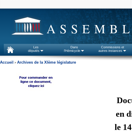
ASSEMBL
Les
Dans
Commissions et
députés
l'Hémicycle
autres instances
Accueil
Archives de la XIème législature
>
Doc
en d
le 1