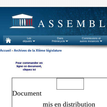
ASSEMBL
Les
Dans
Commissions et
députés
l'Hémicycle
autres instances
Accueil
Archives de la XIème législature
>
Document
mis en distribution