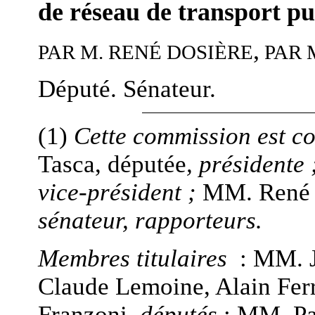
de réseau de transport pu
,
M. R
DOSIÈRE
M
PAR
ENÉ
PAR
Député. Sénateur.
(1)
Cette commission est c
Tasca, députée
, présidente 
vice
-
président ;
MM. René 
sénateur, rapporteurs.
Membres titulaires
: MM. J
Claude Lemoine, Alain Ferr
Franzoni,
députés
; MM. Pa