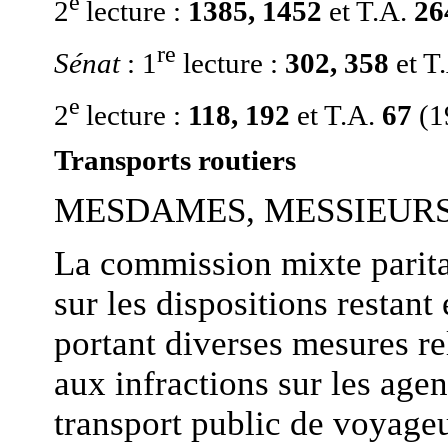
e
2
lecture :
1385, 1452
et T.A.
26
re
Sénat
: 1
lecture :
302, 358
et T
e
2
lecture :
118, 192
et T.A.
67
(1
Transports routiers
MESDAMES, MESSIEURS
La commission mixte parita
sur les dispositions restant
portant diverses mesures rel
aux infractions sur les agen
transport public de voyageu