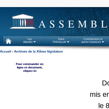
ASSEMBL
Les
Dans
Commissions et
députés
l'Hémicycle
autres instances
Accueil
Archives de la XIème législature
>
D
mis en
le 