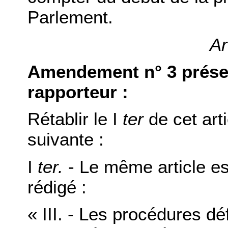
Parlement.
Ar
Amendement n° 3 présen
rapporteur :
Rétablir le I
ter
de cet art
suivante :
I
ter.
- Le même article est
rédigé :
« III. - Les procédures d