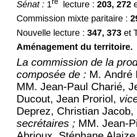
re
Sénat :
1
lecture
:
203, 272
Commission mixte paritaire :
2
Nouvelle lecture :
347, 373
et 
Aménagement du territoire.
La commission de la prod
composée de :
M. André 
MM. Jean-Paul Charié, Je
Ducout, Jean Proriol,
vic
Deprez, Christian Jacob, 
secrétaires ;
MM. Jean-Pi
Abrioux, Stéphane Alaize