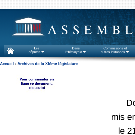
ASSEMBL
Les
Dans
Commissions et
députés
l'Hémicycle
autres instances
Accueil
Archives de la XIème législature
>
D
mis en
le 2