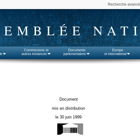
Recherche avanc
SEMBLÉE NAT
Commissions et
Documents
Europe
le
autres instances
parlementaires
et international
Document
mis en distribution
le 30 juin 1999