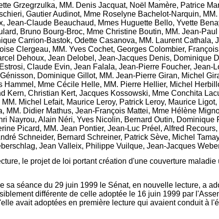
tte Grzegrzulka, MM. Denis Jacquat, Noël Mamère, Patrice Mar
chieri, Gautier Audinot, Mme Roselyne Bachelot-Narquin, MM. 
x, Jean-Claude Beauchaud, Mmes Huguette Bello, Yvette Benay
d, Bruno Bourg-Broc, Mme Christine Boutin, MM. Jean-Paul Bret
ique Carrion-Bastok, Odette Casanova, MM. Laurent Cathala, J
se Clergeau, MM. Yves Cochet, Georges Colombier, François 
arcel Dehoux, Jean Delobel, Jean-Jacques Denis, Dominique Do
Estrosi, Claude Evin, Jean Falala, Jean-Pierre Foucher, Jean-
nisson, Dominique Gillot, MM. Jean-Pierre Giran, Michel Gir
s Hammel, Mme Cécile Helle, MM. Pierre Hellier, Michel Herbil
nd Kern, Christian Kert, Jacques Kossowski, Mme Conchita Lac
M. Michel Lefait, Maurice Leroy, Patrick Leroy, Maurice Ligot,
ia, MM. Didier Mathus, Jean-François Mattei, Mme Hélène Mign
i Nayrou, Alain Néri, Yves Nicolin, Bernard Outin, Dominique 
erine Picard, MM. Jean Pontier, Jean-Luc Préel, Alfred Recours
ré Schneider, Bernard Schreiner, Patrick Sève, Michel Tamaya
Ueberschlag, Jean Valleix, Philippe Vuilque, Jean-Jacques We
ture, le projet de loi portant création d'une couverture maladi
e sa séance du 29 juin 1999 le Sénat, en nouvelle lecture, a adop
siblement différente de celle adoptée le 16 juin 1999 par l'As
u'elle avait adoptées en première lecture qui avaient conduit à l