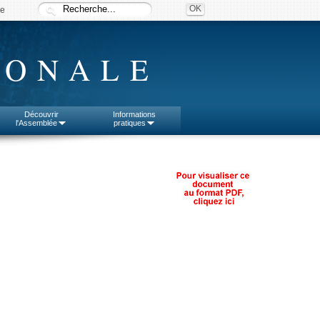
ée
IONALE
Découvrir
Informations
l'Assemblée
pratiques