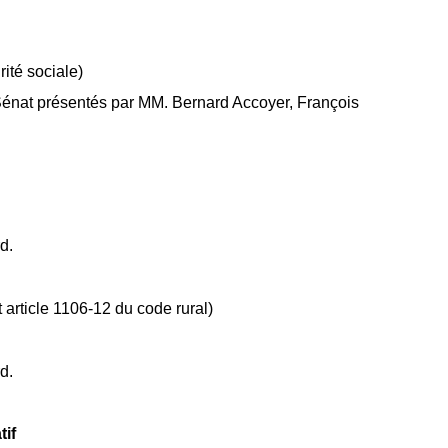
rité sociale)
Sénat présentés par MM. Bernard Accoyer, François
d.
t article 1106-12 du code rural)
d.
tif