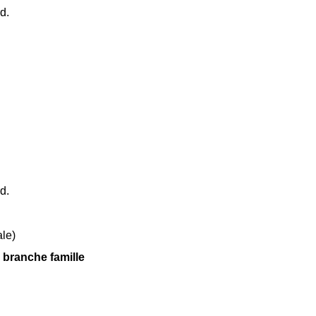
d.
d.
ale)
a branche famille