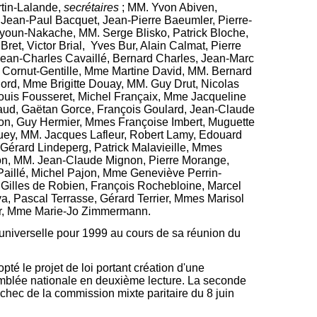
tin-Lalande,
secrétaires
;
MM. Yvon Abiven,
Jean-Paul Bacquet, Jean-Pierre Baeumler, Pierre-
oun-Nakache, MM. Serge Blisko, Patrick Bloche,
, Victor Brial, Yves Bur, Alain Calmat, Pierre
ean-Charles Cavaillé, Bernard Charles, Jean-Marc
Cornut-Gentille, Mme Martine David, MM. Bernard
rd, Mme Brigitte Douay, MM. Guy Drut, Nicolas
Louis Fousseret, Michel Françaix, Mme Jacqueline
aud, Gaëtan Gorce, François Goulard, Jean-Claude
lon, Guy Hermier, Mmes Françoise Imbert, Muguette
uey, MM. Jacques Lafleur, Robert Lamy, Edouard
 Gérard Lindeperg, Patrick Malavieille, Mmes
on, MM. Jean-Claude Mignon, Pierre Morange,
Paillé, Michel Pajon, Mme Geneviève Perrin-
, Gilles de Robien, François Rochebloine, Marcel
, Pascal Terrasse, Gérard Terrier, Mmes Marisol
ber, Mme Marie-Jo Zimmermann.
e universelle pour 1999 au cours de sa réunion du
té le projet de loi portant création d'une
semblée nationale en deuxième lecture. La seconde
'échec de la commission mixte paritaire du 8 juin