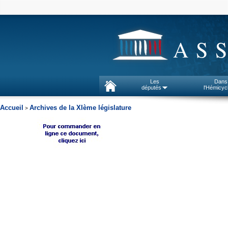
AS
Les
Dans
députés
l'Hémicyc
Accueil
Archives de la XIème législature
>