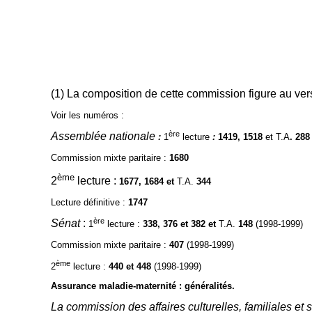
(1) La composition de cette commission figure au ver
Voir les numéros :
ère
Assemblée nationale
:
1
lecture
:
1419, 1518
et T.A
. 288
Commission mixte paritaire :
1680
ème
2
lecture
:
1677, 1684
et
T.A.
344
Lecture définitive
:
1747
ère
Sénat
:
1
lecture
:
338, 376 et 382 et
T.A.
148
(1998-1999)
Commission mixte paritaire :
407
(1998-1999)
ème
2
lecture :
440
et 448
(1998-1999)
Assurance maladie-maternité : généralités.
La commission des affaires culturelles, familiales et