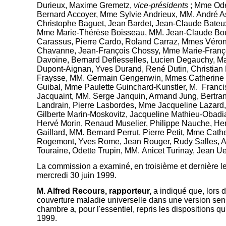
Durieux, Maxime Gremetz,
vice-présidents
; Mme Ode
Bernard Accoyer, Mme Sylvie Andrieux, MM. André As
Christophe Baguet, Jean Bardet, Jean-Claude Bateu
Mme Marie-Thérèse Boisseau, MM. Jean-Claude Boular
Carassus, Pierre Cardo, Roland Carraz, Mmes Véron
Chavanne, Jean-François Chossy, Mme Marie-Françoi
Davoine, Bernard Deflesselles, Lucien Degauchy, M
Dupont-Aignan, Yves Durand, René Dutin, Christian 
Fraysse, MM. Germain Gengenwin, Mmes Catherine Gé
Guibal, Mme Paulette Guinchard-Kunstler, M. Franci
Jacquaint, MM. Serge Janquin, Armand Jung, Bertra
Landrain, Pierre Lasbordes, Mme Jacqueline Lazard, M
Gilberte Marin-Moskovitz, Jacqueline Mathieu-Obad
Hervé Morin, Renaud Muselier, Philippe Nauche, Henr
Gaillard, MM. Bernard Perrut, Pierre Petit, Mme Cath
Rogemont, Yves Rome, Jean Rouger, Rudy Salles, And
Touraine, Odette Trupin, MM. Anicet Turinay, Jean 
La commission a examiné, en troisième et dernière lec
mercredi 30 juin 1999.
M. Alfred Recours, rapporteur,
a indiqué que, lors d
couverture maladie universelle dans une version sen
chambre a, pour l'essentiel, repris les dispositions q
1999.