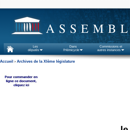
ASSEMBL
Les
Dans
Commissions et
députés
l'Hémicycle
autres instances
Accueil
Archives de la XIème législature
>
le