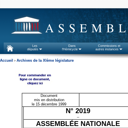
ASSEMBL
Les
Dans
Commissions et
députés
l'Hémicycle
autres instances
Accueil
Archives de la XIème législature
>
Document
mis en distribution
le 15 décembre 1999
N° 2019
--
ASSEMBLÉE NATIONALE