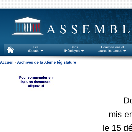
ASSEMBL
Les
Dans
Commissions et
députés
l'Hémicycle
autres instances
Accueil
Archives de la XIème législature
>
D
mis en
le 15 