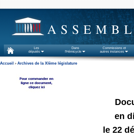
ASSEMBL
Les
Dans
Commissions et
députés
l'Hémicycle
autres instances
Accueil
Archives de la XIème législature
>
Doc
en d
le 22 