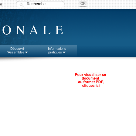
ée
IONALE
Découvrir
Informations
l'Assemblée
pratiques