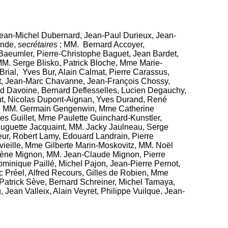
ean-Michel Dubernard, Jean-Paul Durieux, Jean-
ande,
secrétaires
;
MM. Bernard Accoyer,
aeumler, Pierre-Christophe Baguet, Jean Bardet,
. Serge Blisko, Patrick Bloche, Mme Marie-
rial, Yves Bur, Alain Calmat, Pierre Carassus,
at, Jean-Marc Chavanne, Jean-François Chossy,
d Davoine, Bernard Deflesselles, Lucien Degauchy,
ut, Nicolas Dupont-Aignan, Yves Durand, René
sse, MM. Germain Gengenwin, Mme Catherine
s Guillet, Mme Paulette Guinchard-Kunstler,
Muguette Jacquaint, MM. Jacky Jaulneau, Serge
ur, Robert Lamy, Edouard Landrain, Pierre
vieille, Mme Gilberte Marin-Moskovitz, MM. Noël
lène Mignon, MM. Jean-Claude Mignon, Pierre
minique Paillé, Michel Pajon, Jean-Pierre Pernot,
c Préel, Alfred Recours, Gilles de Robien, Mme
atrick Sève, Bernard Schreiner, Michel Tamaya,
Jean Valleix, Alain Veyret, Philippe Vuilque, Jean-