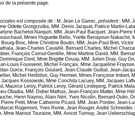
so de la présente page.
 sociales est composée de :
M. Jean Le Garrec,
président
; MM. J
me Odette Grzegrzulka, MM. Denis Jacquat, Patrice Martin-Lal
elyne Bachelot-Narquin, MM. Jean-Paul Bacquet, Jean-Pierre B
Beauchaud, Mmes Huguette Bello, Yvette Benayoun-Nakache, MM
ourg-Broc, Mme Christine Boutin, MM. Jean-Paul Bret, Victor B
thala, Jean-Charles Cavaillé, Bernard Charles, Michel Charz
er, François Cornut-Gentille, Mme Martine David, MM. Bernar
Dominique Dord, Mme Brigitte Douay, MM. Julien Dray, Guy Dr
, Jean-Louis Fousseret, Michel Françaix, Mme Jacqueline Fray
ëtan Gorce, François Goulard, Jean-Claude Guibal, Jean-Jacque
llier, Michel Herbillon, Guy Hermier, Mmes Françoise Imbert, 
t, Jacques Kossowski, Mme Conchita Lacuey, MM. Jacques Lafle
, Maurice Leroy, Patrick Leroy, Gérard Lindeperg, Patrick Mala
eu-Obadia, MM. Didier Mathus, Jean-François Mattei, Mme Hé
che, Henri Nayrou, Alain Néri, Yves Nicolin, Bernard Outin, Do
Pierre Petit, Mme Catherine Picard, MM. Jean Pontier, Jean-Lu
Marcel Rogemont, Yves Rome, Jean Rouger, André Schneider, P
, Mme Marisol Touraine, MM. Anicet Turinay, Jean Ueberschlag, 