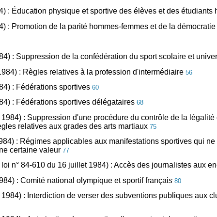
1984) : Éducation physique et sportive des élèves et des étudiant
1984) : Promotion de la parité hommes-femmes et de la démocrati
1984) : Suppression de la confédération du sport scolaire et unive
 1984) : Règles relatives à la profession d'intermédiaire
56
984) : Fédérations sportives
60
1984) : Fédérations sportives délégataires
68
et 1984) : Suppression d'une procédure du contrôle de la légalité
 règles relatives aux grades des arts martiaux
75
t 1984) : Régimes applicables aux manifestations sportives qui n
une certaine valeur
77
a loi n° 84-610 du 16 juillet 1984) : Accès des journalistes aux e
1984) : Comité national olympique et sportif françai
s
80
let 1984) : Interdiction de verser des subventions publiques aux c