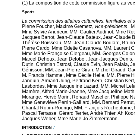
(1) La composition de cette commission figure au ver
Sports.
La commission des affaires culturelles, familiales et
Pierre Foucher, Maxime Gremetz,
vice-présidents
; M
Mme Sylvie Andrieux, MM. Gautier Audinot, Mme Ros
Jacques Barrot, Jean-Claude Bateux, Jean-Claude 
Thérèse Boisseau, MM. Jean-Claude Boulard, Bruno B
Pierre Cardo, Mme Odette Casanova, MM. Laurent Ca
Mme Marie-Françoise Clergeau, MM. Georges Colombi
Marcel Dehoux, Jean Delobel, Jean-Jacques Denis, 
Dutin, Christian Estrosi, Claude Evin, Jean Falala
Génisson, MM. Jean-Pierre Giran, Michel Giraud, Ga
M. Francis Hammel, Mme Cécile Helle, MM. Pierre He
Janquin, Armand Jung, Bertrand Kern, Christian Ker
Lasbordes, Mme Jacqueline Lazard, MM. Michel Lefait
Mamère, Alfred Marie-Jeanne, Mme Jacqueline Mathi
Morange, Hervé Morin, Renaud Muselier, Philippe Nau
Mme Geneviève Perrin-Gaillard, MM. Bernard Perrut, 
Chantal Robin-Rodrigo, MM. François Rochebloine, 
Pascal Terrasse, Gérard Terrier, André Thien Ah Koon
Jacques Weber, Mme Marie-Jo Zimmermann.
INTRODUCTION
7