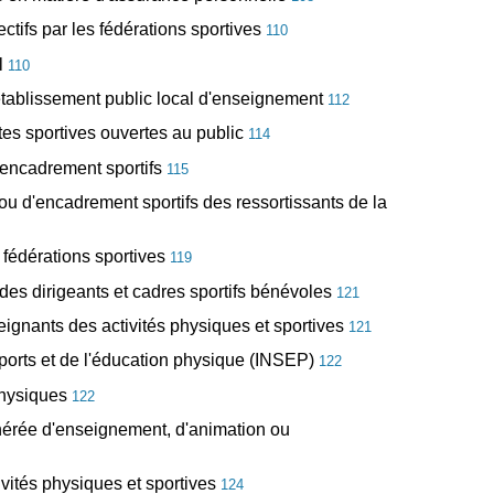
ctifs par les fédérations sportives
110
l
110
l établissement public local d'enseignement
112
ntes sportives ouvertes au public
114
l'encadrement sportifs
115
 ou d'encadrement sportifs des ressortissants de la
 fédérations sportives
119
es dirigeants et cadres sportifs bénévoles
121
nseignants des activités physiques et sportives
121
 sports et de l'éducation physique (INSEP)
122
 physiques
122
émunérée d'enseignement, d'animation ou
ivités physiques et sportives
124