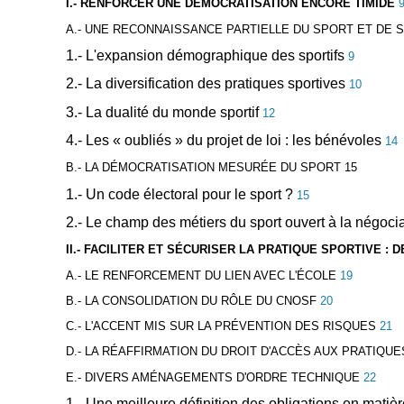
I.- RENFORCER UNE DÉMOCRATISATION ENCORE TIMIDE
A.- UNE RECONNAISSANCE PARTIELLE DU SPORT ET DE 
1.- L'expansion démographique des sportifs
9
2.- La diversification des pratiques sportives
10
3.- La dualité du monde sportif
12
4.- Les « oubliés » du projet de loi : les bénévoles
14
B.- LA DÉMOCRATISATION MESURÉE DU SPORT
15
1.- Un code électoral pour le sport ?
15
2.- Le champ des métiers du sport ouvert à la négocia
II.- FACILITER ET SÉCURISER LA PRATIQUE SPORTIVE 
A.- LE RENFORCEMENT DU LIEN AVEC L'ÉCOLE
19
B.- LA CONSOLIDATION DU RÔLE DU CNOSF
20
C.- L'ACCENT MIS SUR LA PRÉVENTION DES RISQUES
21
D.- LA RÉAFFIRMATION DU DROIT D'ACCÈS AUX PRATIQ
E.- DIVERS AMÉNAGEMENTS D'ORDRE TECHNIQUE
22
1.- Une meilleure définition des obligations en mati