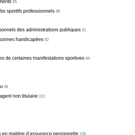
ements
85
ubs sportifs professionnels
88
personnels des administrations publiques
91
personnes handicapées
92
sées de certaines manifestations sportives
94
au
99
 agent non titulaire
101
nts en matière d'assurance personnelle
108