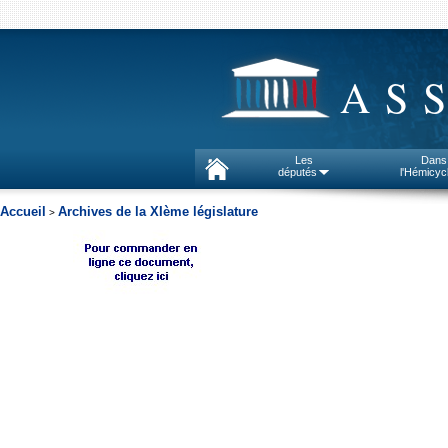
AS
Les
Dans
députés
l'Hémicyc
Accueil
Archives de la XIème législature
>