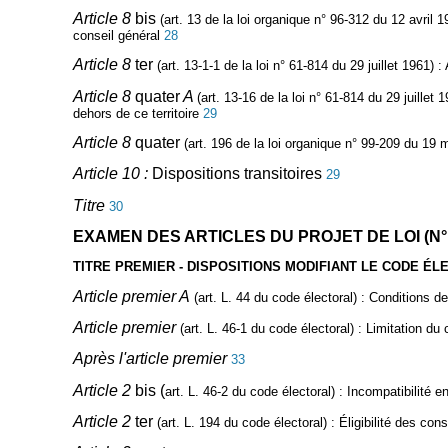
Article 8
bis
(art. 13 de la loi organique n° 96-312 du 12 avril 1
conseil général
28
Article 8
ter
(art. 13-1-1 de la loi n° 61-814 du 29 juillet 1961)
: 
Article 8
quater
A
(art. 13-16 de la loi n° 61-814 du 29 juillet 
dehors de ce territoire
29
Article 8
quater
(art. 196 de la loi organique n° 99-209 du 19 
Article 10 :
Dispositions transitoires
29
Titre
30
EXAMEN DES ARTICLES DU PROJET DE LOI (N° 
TITRE PREMIER - DISPOSITIONS MODIFIANT LE CODE ÉL
Article premier A
(art. L. 44 du code électoral)
:
Conditions de l
Article premier
(art. L. 46-1 du code électoral)
: Limitation du
Après l'article premier
33
Article 2
bis
(
art. L. 46-2 du code électoral)
: Incompatibilité e
Article 2
ter
(art. L. 194 du code électoral)
: Éligibilité des con