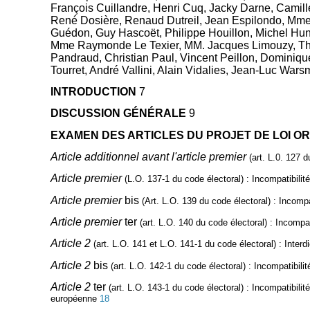
François Cuillandre, Henri Cuq, Jacky Darne, Camil
René Dosière, Renaud Dutreil, Jean Espilondo, Mme 
Guédon, Guy Hascoët, Philippe Houillon, Michel Hu
Mme Raymonde Le Texier, MM. Jacques Limouzy, Thie
Pandraud, Christian Paul, Vincent Peillon, Dominique
Tourret, André Vallini, Alain Vidalies, Jean-Luc War
INTRODUCTION
7
DISCUSSION GÉNÉRALE
9
EXAMEN DES ARTICLES DU PROJET DE LOI ORG
Article additionnel avant l'article premier
(art. L.0. 127 d
Article premier
(L.O. 137-1 du code électoral)
: Incompatibilit
Article premier
bis
(Art. L.O. 139 du code électoral)
: Incompa
Article premier
ter
(art. L.O. 140 du code électoral)
: Incompat
Article 2
(art. L.O. 141 et L.O. 141-1 du code électoral) :
Interd
Article 2
bis
(art. L.O. 142-1 du code électoral)
: Incompatibili
Article 2
ter
(art. L.O. 143-1 du code électoral)
: Incompatibili
européenne
18