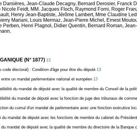
le Darsières, Jean-Claude Decagny, Bernard Derosier, Franck
Nicole Feidt, MM. Jacques Floch, Raymond Forni, Roger Franz
nault, Henry Jean-Baptiste, Jérôme Lambert, Mme Claudine Led
rry Mariani, Louis Mermaz, Jean-Pierre Michel, Ernest Mout
 Perben, Henri Plagnol, Didier Quentin, Bernard Roman, Jean-Pie
smann.
ANIQUE (N° 1877)
13
u code électoral)
: Condition d'âge pour être élu député
13
é entre un mandat parlementaire national et européen
13
tibilité du mandat de député avec la qualité de membre du Conseil de la pol
ibilité du mandat de député avec la fonction de juge des tribunaux de comm
iction du cumul d'un mandat de parlementaire avec une fonction exécutive loc
té du mandat de député avec les fonctions de membre du cabinet du Président 
té du mandat de député avec la qualité de membre du directoire de la Banque