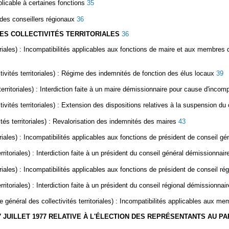
pplicable à certaines fonctions
35
é des conseillers régionaux
36
 DES COLLECTIVITÉS TERRITORIALES
36
riales)
: Incompatibilités applicables aux fonctions de maire et aux membres d
vités territoriales)
:
Régime des indemnités de fonction des élus locaux
39
erritoriales)
: Interdiction faite à un maire démissionnaire pour cause d'incompa
vités territoriales)
: Extension des dispositions relatives à la suspension du 
és territoriales)
:
Revalorisation des indemnités des maires
43
riales)
: Incompatibilités applicables aux fonctions de président de conseil gé
ritoriales)
: Interdiction faite à un président du conseil général démissionnair
riales)
: Incompatibilités applicables aux fonctions de président de conseil ré
ritoriales) :
Interdiction faite à un président du conseil régional démissionnai
 général des collectivités territoriales)
: Incompatibilités applicables aux me
 DU 7 JUILLET 1977 RELATIVE À L'ÉLECTION DES REPRÉSENTANTS AU