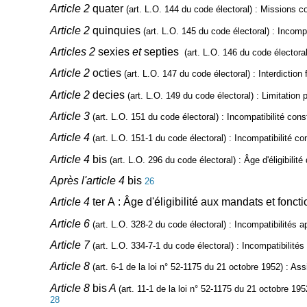
Article 2
quater
(art. L.O. 144 du code électoral)
: Missions co
Article 2
quinquies
(art. L.O. 145 du code électoral)
: Incompa
Articles 2
sexies
et
septies
(art. L.O. 146 du code électoral
Article 2
octies
(art. L.O. 147 du code électoral)
: Interdiction
Article 2
decies
(art. L.O. 149 du code électoral)
: Limitation 
Article 3
(art. L.O. 151 du code électoral)
: Incompatibilité const
Article 4
(art. L.O. 151-1 du code électoral)
:
Incompatibilité co
Article 4
bis
(art. L.O. 296 du code électoral)
: Âge d'éligibilit
Après l'article 4
bis
26
Article 4
ter
A :
Âge d'éligibilité aux mandats et foncti
Article 6
(art. L.O. 328-2 du code électoral)
: Incompatibilités a
Article 7
(art. L.O. 334-7-1 du code électoral)
: Incompatibilités
Article 8
(art. 6-1 de la loi n° 52-1175 du 21 octobre 1952)
: Assi
Article 8
bis
A
(art. 11-1 de la loi n° 52-1175 du 21 octobre 195
28