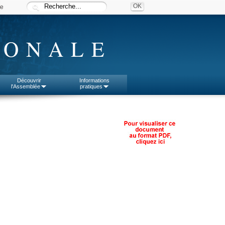
ée
IONALE
Découvrir
Informations
l'Assemblée
pratiques