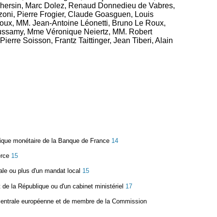
 Dhersin, Marc Dolez, Renaud Donnedieu de Vabres,
oni, Pierre Frogier, Claude Goasguen, Louis
oux, MM. Jean-Antoine Léonetti, Bruno Le Roux,
oussamy, Mme Véronique Neiertz, MM. Robert
rre Soisson, Frantz Taittinger, Jean Tiberi, Alain
itique monétaire de la Banque de France
14
erce
15
ale ou plus d'un mandat local
15
de la République ou d'un cabinet ministériel
17
 centrale européenne et de membre de la Commission