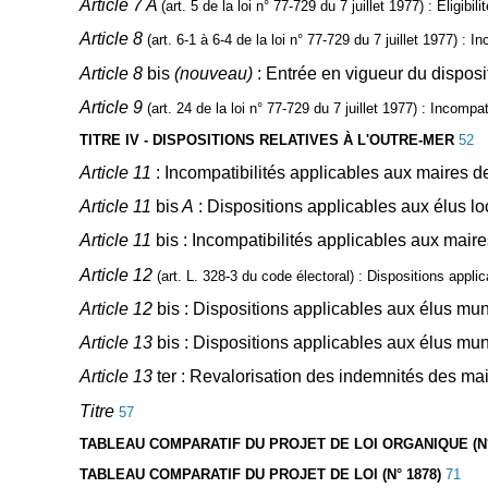
Article 7 A
(art. 5 de la loi n° 77-729 du 7 juillet 1977)
:
Eligibi
Article 8
(art. 6-1 à 6-4 de la loi n° 77-729 du 7 juillet 1977)
: In
Article 8
bis
(nouveau)
: Entrée en vigueur du dispos
Article 9
(art. 24 de la loi n° 77-729 du 7 juillet 1977)
: Incompati
TITRE IV - DISPOSITIONS RELATIVES À L'OUTRE-MER
52
Article 11
: Incompatibilités applicables aux maires d
Article 11
bis
A
: Dispositions applicables aux élus l
Article 11
bis : Incompatibilités applicables aux mai
Article 12
(art. L. 328-3 du code électoral)
:
Dispositions applic
Article 12
bis :
Dispositions applicables aux élus munic
Article 13
bis : Dispositions applicables aux élus m
Article 13
ter : Revalorisation des indemnités des ma
Titre
57
TABLEAU COMPARATIF DU PROJET DE LOI ORGANIQUE (N°
TABLEAU COMPARATIF DU PROJET DE LOI (N° 1878)
71