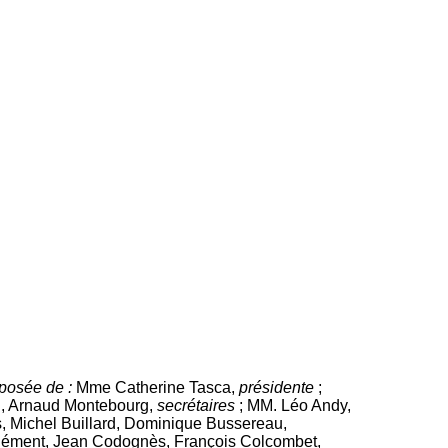
mposée de :
Mme Catherine Tasca,
présidente
;
n, Arnaud Montebourg,
secrétaires
; MM. Léo Andy,
, Michel Buillard, Dominique Bussereau,
Clément, Jean Codognès, François Colcombet,