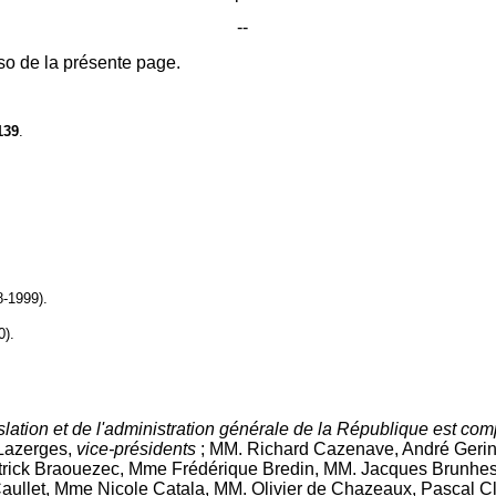
--
so de la présente page.
139
.
8-1999).
0).
slation et de l'administration générale de la République est co
 Lazerges,
vice-présidents
; MM. Richard Cazenave, André Geri
atrick Braouezec, Mme Frédérique Bredin, MM. Jacques Brunhes
Caullet, Mme Nicole Catala, MM. Olivier de Chazeaux, Pascal 