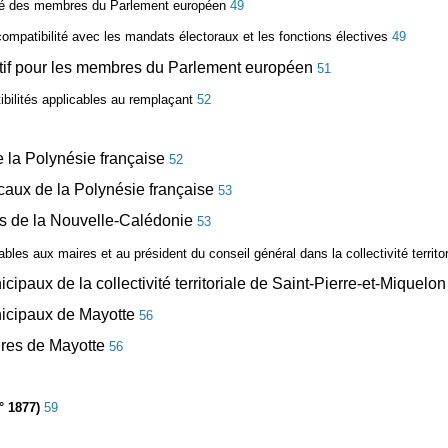
lité des membres du Parlement européen
49
compatibilité avec les mandats électoraux et les fonctions électives
49
itif pour les membres du Parlement européen
51
bilités applicables au remplaçant
52
e la Polynésie française
52
ocaux de la Polynésie française
53
res de la Nouvelle-Calédonie
53
ables aux maires et au président du conseil général dans la collectivité territo
ipaux de la collectivité territoriale de Saint-Pierre-et-Miquelo
unicipaux de Mayotte
56
ires de Mayotte
56
 1877)
59