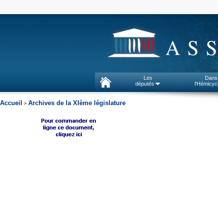
AS
Les
Dans
députés
l'Hémicyc
Accueil
Archives de la XIème législature
>