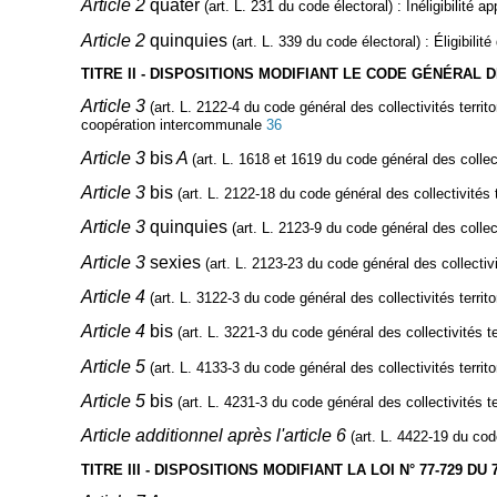
Article 2
quater
(art. L. 231 du code électoral)
:
Inéligibilité a
Article 2
quinquies
(art. L. 339 du code électoral)
: Éligibilit
TITRE II - DISPOSITIONS MODIFIANT LE CODE GÉNÉRAL
Article 3
(art. L. 2122-4 du code général des collectivités territo
coopération intercommunale
36
Article 3
bis
A
(art. L. 1618 et 1619 du code général des collecti
Article 3
bis
(art. L. 2122-18 du code général des collectivités t
Article 3
quinquies
(art. L. 2123-9 du code général des collecti
Article 3
sexies
(art. L. 2123-23 du code général des collectivit
Article 4
(art. L. 3122-3 du code général des collectivités territo
Article 4
bis
(art. L. 3221-3 du code général des collectivités ter
Article 5
(art. L. 4133-3 du code général des collectivités territo
Article 5
bis
(art. L. 4231-3 du code général des collectivités ter
Article additionnel après l'article 6
(art. L. 4422-19 du code
TITRE III - DISPOSITIONS MODIFIANT LA LOI N° 77-729