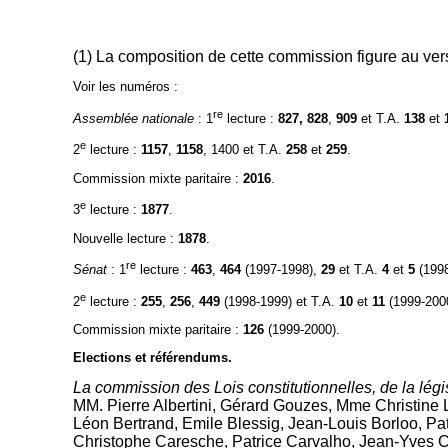
(1) La composition de cette commission figure au ver
Voir les numéros :
re
Assemblée nationale
: 1
lecture :
827, 828
,
909
et T.A.
138
et
e
2
lecture :
1157
,
1158
, 1400 et T.A.
258
et
259
.
Commission mixte paritaire :
2016
.
e
3
lecture :
1877
.
Nouvelle lecture :
1878
.
re
Sénat
: 1
lecture :
463
,
464
(1997-1998),
29
et T.A.
4
et
5
(199
e
2
lecture :
255
,
256
,
449
(1998-1999) et T.A.
10
et
11
(1999-200
Commission mixte paritaire :
126
(1999-2000).
Elections et référendums.
La commission des Lois constitutionnelles, de la légi
MM. Pierre Albertini, Gérard Gouzes, Mme Christine
Léon Bertrand, Emile Blessig, Jean-Louis Borloo, P
Christophe Caresche, Patrice Carvalho, Jean-Yves 