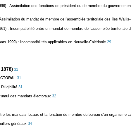
996)
: Assimilation des fonctions de président ou de membre du gouvernement 
Assimilation du mandat de membre de l'assemblée territoriale des îles Wallis
1961)
: Incompatibilité entre un mandat de membre de l'assemblée territoriale 
mars 1999)
: Incompatibilités applicables en Nouvelle-Calédonie
29
1878)
31
ECTORAL
31
'éligibilité
31
 cumul des mandats électoraux
32
ntre les mandats locaux et la fonction de membre du bureau d'un organisme c
seillers généraux
34