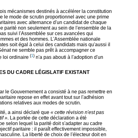
rois mécanismes destinés à accélérer la constitution
ue le mode de scrutin proportionnel avec une prime
paritaires avec alternance d'un candidat de chaque
ble parité non seulement au sein de l'ensemble de la
 pas suivi l'Assemblée sur ces avancées qui
es femmes et des hommes. L'Assemblée nationale
es soit égal à celui des candidats mais qu'aussi il
 le Sénat ne semble pas prêt à accompagner ce
(
1
)
 loi ordinaire
n'a pas abouti à l'adoption d'un
NTES DU CADRE LÉGISLATIF EXISTANT
é par le Gouvernement a consisté à ne pas remettre en
 paritaire repose en effet avant tout sur l'adhésion
rations relatives aux modes de scrutin.
ité, a ainsi déclaré que
« cette révision n'est pas
if »
. La portée de cette déclaration a été
ipe selon lequel la parité doit s'adapter au cadre
ectif paritaire : il paraît effectivement impossible,
asculine. La liberté de choix de l'électeur doit en