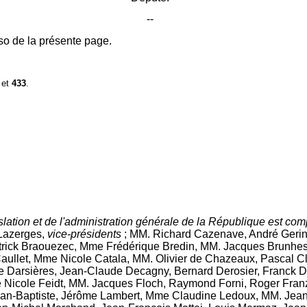
--
so de la présente page.
et
433
.
slation et de l'administration générale de la République est co
 Lazerges,
vice-présidents
; MM. Richard Cazenave, André Geri
atrick Braouezec, Mme Frédérique Bredin, MM. Jacques Brunhes
Caullet, Mme Nicole Catala, MM. Olivier de Chazeaux, Pascal 
le Darsières, Jean-Claude Decagny, Bernard Derosier, Franck
Nicole Feidt, MM. Jacques Floch, Raymond Forni, Roger Franz
Jean-Baptiste, Jérôme Lambert, Mme Claudine Ledoux, MM. Je