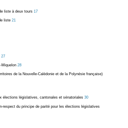
e liste à deux tours
17
de liste
21
n
27
et-Miquelon
28
erritoires de la Nouvelle-Calédonie et de la Polynésie française)
 élections législatives, cantonales et sénatoriales
30
n-respect du principe de parité pour les élections législatives