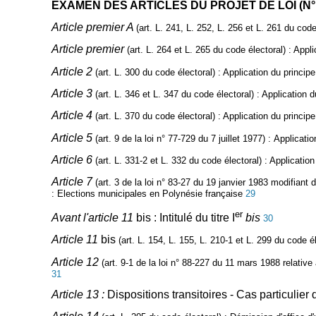
EXAMEN DES ARTICLES DU PROJET DE LOI (N° 
Article premier A
(art. L. 241, L. 252, L. 256 et L. 261 du code
Article premier
(art. L. 264 et L. 265 du code électoral) :
Applic
Article 2
(art. L. 300 du code électoral)
: Application du principe
Article 3
(art. L. 346 et L. 347 du code électoral)
: Application d
Article 4
(art. L. 370 du code électoral)
: Application du principe
Article 5
(art. 9 de la loi n° 77-729 du 7 juillet 1977) :
Applicatio
Article 6
(art. L. 331-2 et L. 332 du code électoral) :
Application 
Article 7
(art. 3 de la loi n° 83-27 du 19 janvier 1983 modifiant
:
Elections municipales en Polynésie française
29
er
Avant l'article 11
bis : Intitulé du titre I
bis
30
Article 11
bis
(art. L. 154, L. 155, L. 210-1 et L. 299 du code él
Article 12
(art. 9-1 de la loi n° 88-227 du 11 mars 1988 relative 
31
Article 13 :
Dispositions transitoires - Cas particulier