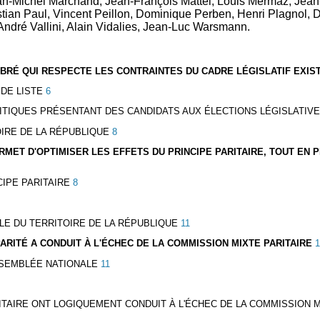
ean-Michel Marchand, Jean-François Mattei, Louis Mermaz, Jean
ian Paul, Vincent Peillon, Dominique Perben, Henri Plagnol, 
, André Vallini, Alain Vidalies, Jean-Luc Warsmann.
UILIBRÉ QUI RESPECTE LES CONTRAINTES DU CADRE LÉGISLATIF EXIS
 DE LISTE
6
LITIQUES PRÉSENTANT DES CANDIDATS AUX ÉLECTIONS LÉGISLATIV
OIRE DE LA RÉPUBLIQUE
8
PERMET D'OPTIMISER LES EFFETS DU PRINCIPE PARITAIRE, TOUT E
IPE PARITAIRE
8
BLE DU TERRITOIRE DE LA RÉPUBLIQUE
11
 PARITÉ A CONDUIT À L'ÉCHEC DE LA COMMISSION MIXTE PARITAIRE
1
ASSEMBLÉE NATIONALE
11
ITAIRE ONT LOGIQUEMENT CONDUIT À L'ÉCHEC DE LA COMMISSION M