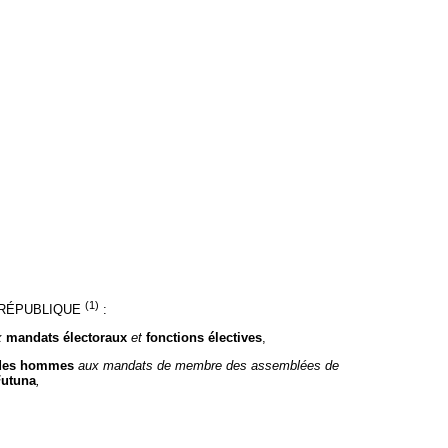
(1)
A RÉPUBLIQUE
:
x
mandats électoraux
et
fonctions électives
,
t des hommes
aux mandats de membre des assemblées de
Futuna
,