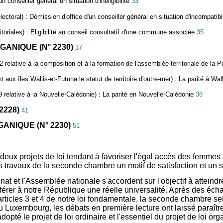
n conseiller général en situation d'inéligibilité
33
ectoral) :
Démission d'office d'un conseiller général en situation d'incompatibi
toriales) :
Eligibilité au conseil consultatif d'une commune associée
35
ANIQUE (N° 2230)
37
2 relative à la composition et à la formation de l'assemblée territoriale de la P
t aux îles Wallis-et-Futuna le statut de territoire d'outre-mer)
: La parité à Wal
 relative à la Nouvelle-Calédonie) :
La parité en Nouvelle-Calédonie
38
2228)
41
ANIQUE (N° 2230)
51
deux projets de loi tendant à favoriser l'égal accès des femme
 travaux de la seconde chambre un motif de satisfaction et un su
énat et l'Assemblée nationale s'accordent sur l'objectif à attei
érer à notre République une réelle universalité. Après des écha
s articles 3 et 4 de notre loi fondamentale, la seconde chambre s
du Luxembourg, les débats en première lecture ont laissé paraître,
adopté le projet de loi ordinaire et l'essentiel du projet de loi