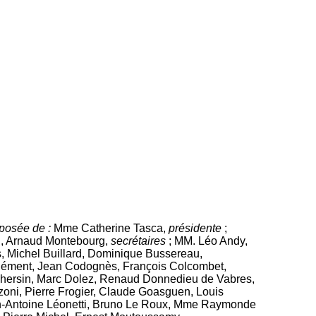
mposée de :
Mme Catherine Tasca,
présidente
;
n, Arnaud Montebourg,
secrétaires
; MM. Léo Andy,
, Michel Buillard, Dominique Bussereau,
Clément, Jean Codognès, François Colcombet,
 Dhersin, Marc Dolez, Renaud Donnedieu de Vabres,
oni, Pierre Frogier, Claude Goasguen, Louis
an-Antoine Léonetti, Bruno Le Roux, Mme Raymonde