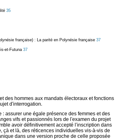
lité
35
olynésie française) :
La parité en Polynésie française
37
lis-et-Futuna
37
s et des hommes aux mandats électoraux et fonctions
jet d'interrogation.
ndre : assurer une égale présence des femmes et des
nges vifs et passionnés lors de l'examen du projet
emble avoir définitivement accepté l'inscription dans
 çà et là, des réticences individuelles vis-à-vis de
 organique dans une version proche de celle proposée