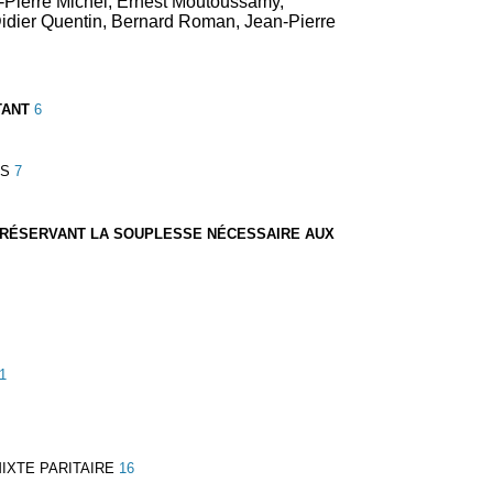
-Pierre Michel, Ernest Moutoussamy,
Didier Quentin, Bernard Roman, Jean-Pierre
TANT
6
ES
7
N PRÉSERVANT LA SOUPLESSE NÉCESSAIRE AUX
1
IXTE PARITAIRE
16