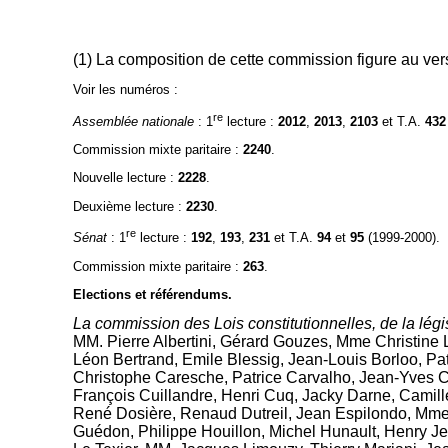
(1) La composition de cette commission figure au ver
Voir les numéros :
re
Assemblée nationale
: 1
lecture :
2012
,
2013
,
2103
et T.A.
432
Commission mixte paritaire :
2240
.
Nouvelle lecture :
2228
.
Deuxième lecture :
2230
.
re
Sénat
: 1
lecture :
192
,
193
,
231
et T.A.
94
et
95
(1999-2000).
Commission mixte paritaire :
263
.
Elections et référendums.
La commission des Lois constitutionnelles, de la légi
MM. Pierre Albertini, Gérard Gouzes, Mme Christine
Léon Bertrand, Emile Blessig, Jean-Louis Borloo, P
Christophe Caresche, Patrice Carvalho, Jean-Yves 
François Cuillandre, Henri Cuq, Jacky Darne, Camil
René Dosière, Renaud Dutreil, Jean Espilondo, Mme 
Guédon, Philippe Houillon, Michel Hunault, Henry 