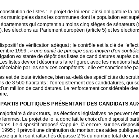
 constitution de listes : le projet de loi rend ainsi obligatoire l
s municipales dans les communes dont la population est supérie
 départements qui comptent au moins cinq sièges de sénateurs (a
 4), les élections au Parlement européen (article 5) et les électi
ositif de vérification adéquat ; le contrôle est la clé de l'effect
écembre 1999 :
« une parité de principe sans moyen d'en contrôler
bligation existante de dépôt des listes de candidatures auprès d
es listes devront désormais faire figurer, avec les mentions habitu
décelable par les services compétents ; elle est sanctionnée par
 est de toute évidence, bien au-delà des spécificités du scrutin
s de 3 500 habitants : l'enregistrement des candidatures, qui se
e d'un million de candidatures. Le renforcement considérable d
aire.
 PARTIS POLITIQUES PRÉSENTANT DES CANDIDATS AU
ajoritaire à deux tours, les élections législatives ne peuvent êt
mmes. Le projet de loi a donc fait le choix d'un dispositif parti
ures. Le dispositif proposé s'appuie, là encore, sur des disposit
vier 1995 ; il prévoit une diminution du montant des aides publiq
exe qui lui sont rattachés dépasse 2 % du nombre total de candi