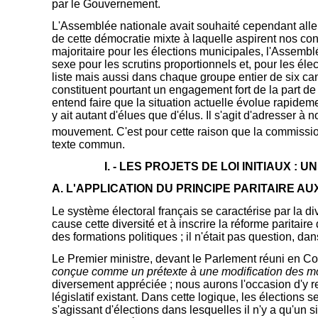
par le Gouvernement.
L'Assemblée nationale avait souhaité cependant aller 
de cette démocratie mixte à laquelle aspirent nos co
majoritaire pour les élections municipales, l'Assembl
sexe pour les scrutins proportionnels et, pour les él
liste mais aussi dans chaque groupe entier de six can
constituent pourtant un engagement fort de la part d
entend faire que la situation actuelle évolue rapidem
y ait autant d'élues que d'élus. Il s'agit d'adresser 
mouvement. C'est pour cette raison que la commission m
texte commun.
I. - LES PROJETS DE LOI INITIAUX 
A. L'APPLICATION DU PRINCIPE PARITAIRE AU
Le système électoral français se caractérise par la di
cause cette diversité et à inscrire la réforme paritaire
des formations politiques ; il n'était pas question, da
Le Premier ministre, devant le Parlement réuni en Cong
conçue comme un prétexte à une modification des mode
diversement appréciée ; nous aurons l'occasion d'y reve
législatif existant. Dans cette logique, les élections s
s'agissant d'élections dans lesquelles il n'y a qu'un 