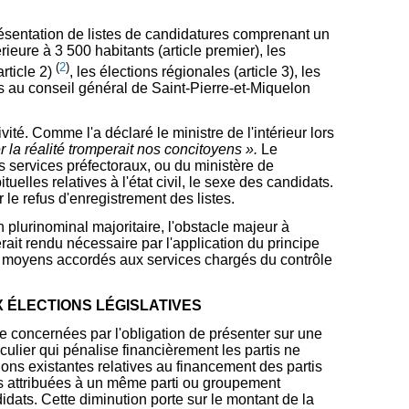
a présentation de listes de candidatures comprenant un
ure à 3 500 habitants (article premier), les
(
2
)
rticle 2)
, les élections régionales (article 3), les
ons au conseil général de Saint-Pierre-et-Miquelon
ivité. Comme l'a déclaré le ministre de l'intérieur lors
 la réalité tromperait nos concitoyens ».
Le
es services préfectoraux, ou du ministère de
elles relatives à l'état civil, le sexe des candidats.
 le refus d'enregistrement des listes.
 plurinominal majoritaire, l'obstacle majeur à
rait rendu nécessaire par l'application du principe
es moyens accordés aux services chargés du contrôle
X ÉLECTIONS LÉGISLATIVES
re concernées par l'obligation de présenter sur une
culier qui pénalise financièrement les partis ne
ions existantes relatives au financement des partis
ues attribuées à un même parti ou groupement
dats. Cette diminution porte sur le montant de la