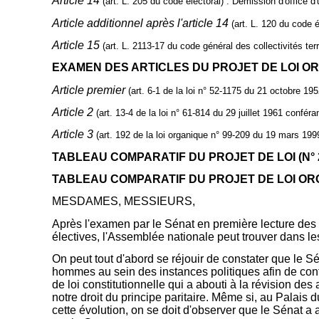
Article 14
(art. L. 205 du code électoral) :
Démission d'office d'u
Article additionnel après l'article 14
(art. L. 120 du code él
Article 15
(art. L. 2113-17 du code général des collectivités terri
EXAMEN DES ARTICLES DU PROJET DE LOI ORG
Article premier
(art. 6-1 de la loi n° 52-1175 du 21 octobre 195
Article 2
(art. 13-4 de la loi n° 61-814 du 29 juillet 1961 conféran
Article 3
(art. 192 de la loi organique n° 99-209 du 19 mars 1999
TABLEAU COMPARATIF DU PROJET DE LOI (N° 
TABLEAU COMPARATIF DU PROJET DE LOI ORG
MESDAMES, MESSIEURS,
Après l'examen par le Sénat en première lecture des 
électives, l'Assemblée nationale peut trouver dans les
On peut tout d'abord se réjouir de constater que le S
hommes au sein des instances politiques afin de conf
de loi constitutionnelle qui a abouti à la révision de
notre droit du principe paritaire. Même si, au Palais 
cette évolution, on se doit d'observer que le Sénat a 