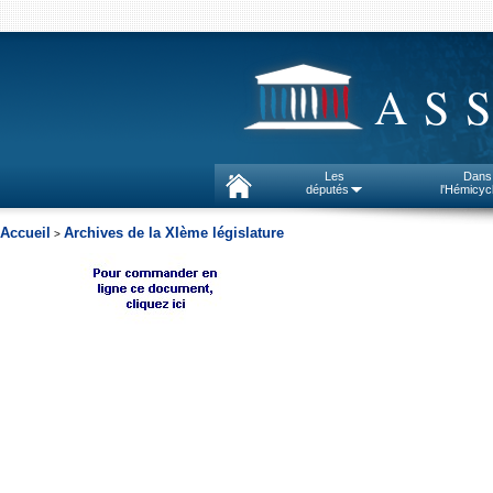
AS
Les
Dans
députés
l'Hémicyc
Accueil
Archives de la XIème législature
>