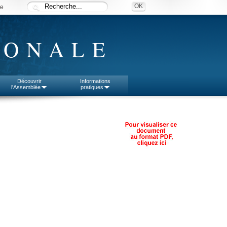
ée
IONALE
Découvrir
Informations
l'Assemblée
pratiques