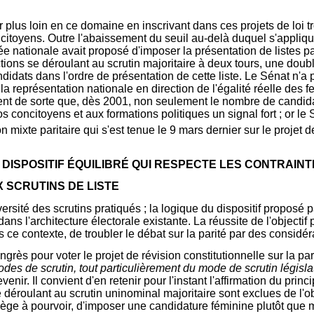
plus loin en ce domaine en inscrivant dans ces projets de loi t
ncitoyens. Outre l'abaissement du seuil au-delà duquel s'appliq
ée nationale avait proposé d'imposer la présentation de listes 
ections se déroulant au scrutin majoritaire à deux tours, une dou
didats dans l'ordre de présentation de cette liste. Le Sénat n'a
e la représentation nationale en direction de l'égalité réelle d
ent de sorte que, dès 2001, non seulement le nombre de candidat
à nos concitoyens et aux formations politiques un signal fort ; or
ixte paritaire qui s'est tenue le 9 mars dernier sur le projet de
: UN DISPOSITIF ÉQUILIBRÉ QUI RESPECTE LES CONTRAI
X SCRUTINS DE LISTE
versité des scrutins pratiqués ; la logique du dispositif propos
 dans l'architecture électorale existante. La réussite de l'objectif
ns ce contexte, de troubler le débat sur la parité par des considé
rès pour voter le projet de révision constitutionnelle sur la par
s de scrutin, tout particulièrement du mode de scrutin législat
nir. Il convient d'en retenir pour l'instant l'affirmation du princ
e déroulant au scrutin uninominal majoritaire sont exclues de l'obj
siège à pourvoir, d'imposer une candidature féminine plutôt que m