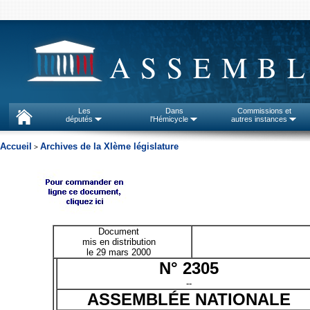
ASSEMBL
Les
Dans
Commissions et
députés
l'Hémicycle
autres instances
Accueil
Archives de la XIème législature
>
Document
mis en distribution
le 29 mars 2000
N° 2305
--
ASSEMBLÉE NATIONALE